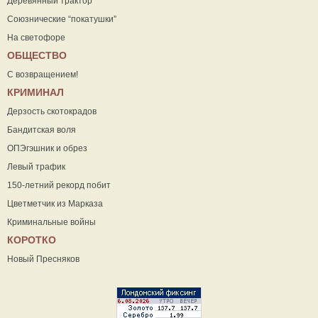
Деревянный трактор
Союзнические “покатушки”
На светофоре
ОБЩЕСТВО
С возвращением!
КРИМИНАЛ
Дерзость скотокрадов
Бандитская воля
ОПЭгэшник и обрез
Левый трафик
150-летний рекорд побит
Цветметчик из Марказа
Криминальные войны
КОРОТКО
Новый Пресняков