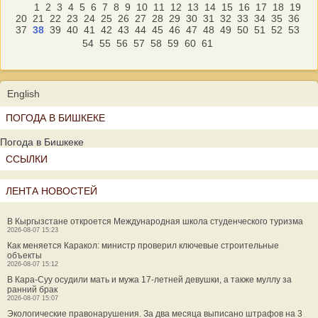
1
2
3
4
5
6
7
8
9
10
11
12
13
14
15
16
17
18
19
20
21
22
23
24
25
26
27
28
29
30
31
32
33
34
35
36
37
38
39
40
41
42
43
44
45
46
47
48
49
50
51
52
53
54
55
56
57
58
59
60
61
English
ПОГОДА В БИШКЕКЕ
Погода в Бишкеке
ССЫЛКИ
ЛЕНТА НОВОСТЕЙ
В Кыргызстане откроется Международная школа студенческого туризма
2026-08-07 15:23
Как меняется Каракол: министр проверил ключевые строительные
объекты
2026-08-07 15:12
В Кара-Суу осудили мать и мужа 17-летней девушки, а также муллу за
ранний брак
2026-08-07 15:07
Экологические правонарушения. За два месяца выписано штрафов на 3