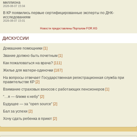
миллиона
2026-08-07 15:04
В КР появились первые сертифицированные эксперты по ДНК-
исследованиям
2026-08-07 15:01
Новости предоставлены Порталом FOR.KG
ДИСКУССИИ
Домашние помощники
[1]
Звание должно быть почетным
[1]
Как пожаловаться на врача?
[111]
Жилье для матери-одиночки
[187]
На вопросы отвечает Государственная регистрационная служба при
правительстве КР
[2]
Взимание страховых взносов с работающих пенсионеров
[1]
“…я — ближе к небу”
[2]
Будущее — за “open source”
[2]
Бал за успехи
[2]
Хочу сдать ребенка в приют
[2]