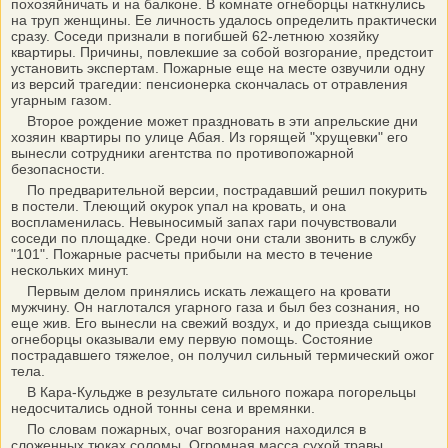
похозяйничать и на балконе. В комнате огнеборцы наткнулись
на труп женщины. Ее личность удалось определить практически
сразу. Соседи признали в погибшей 62-летнюю хозяйку
квартиры. Причины, повлекшие за собой возгорание, предстоит
установить экспертам. Пожарные еще на месте озвучили одну
из версий трагедии: пенсионерка скончалась от отравления
угарным газом.
Второе рождение может праздновать в эти апрельские дни
хозяин квартиры по улице Абая. Из горящей "хрущевки" его
вынесли сотрудники агентства по противопожарной
безопасности.
По предварительной версии, пострадавший решил покурить
в постели. Тлеющий окурок упал на кровать, и она
воспламенилась. Невыносимый запах гари почувствовали
соседи по площадке. Среди ночи они стали звонить в службу
"101". Пожарные расчеты прибыли на место в течение
нескольких минут.
Первым делом принялись искать лежащего на кровати
мужчину. Он наглотался угарного газа и был без сознания, но
еще жив. Его вынесли на свежий воздух, и до приезда сыщиков
огнеборцы оказывали ему первую помощь. Состояние
пострадавшего тяжелое, он получил сильный термический ожог
тела.
В Кара-Кульдже в результате сильного пожара погорельцы
недосчитались одной тонны сена и времянки.
По словам пожарных, очаг возгорания находился в
сложенных тюках соломы. Огромная масса сухой травы