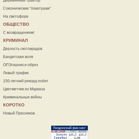
Деревянный трактор
Союзнические “покатушки”
На светофоре
ОБЩЕСТВО
С возвращением!
КРИМИНАЛ
Дерзость скотокрадов
Бандитская воля
ОПЭгэшник и обрез
Левый трафик
150-летний рекорд побит
Цветметчик из Марказа
Криминальные войны
КОРОТКО
Новый Пресняков