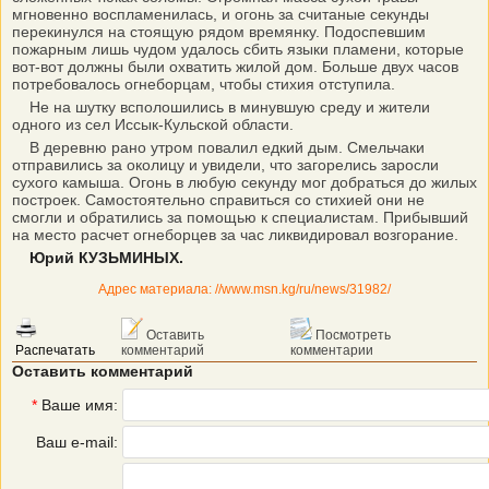
мгновенно воспламенилась, и огонь за считаные секунды
перекинулся на стоящую рядом времянку. Подоспевшим
пожарным лишь чудом удалось сбить языки пламени, которые
вот-вот должны были охватить жилой дом. Больше двух часов
потребовалось огнеборцам, чтобы стихия отступила.
Не на шутку всполошились в минувшую среду и жители
одного из сел Иссык-Кульской области.
В деревню рано утром повалил едкий дым. Смельчаки
отправились за околицу и увидели, что загорелись заросли
сухого камыша. Огонь в любую секунду мог добраться до жилых
построек. Самостоятельно справиться со стихией они не
смогли и обратились за помощью к специалистам. Прибывший
на место расчет огнеборцев за час ликвидировал возгорание.
Юрий КУЗЬМИНЫХ.
Адрес материала: //www.msn.kg/ru/news/31982/
Оставить
Посмотреть
Распечатать
комментарий
комментарии
Оставить комментарий
*
Ваше имя:
Ваш e-mail: