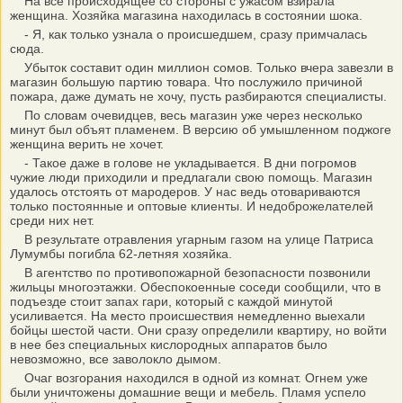
На все происходящее со стороны с ужасом взирала
женщина. Хозяйка магазина находилась в состоянии шока.
- Я, как только узнала о происшедшем, сразу примчалась
сюда.
Убыток составит один миллион сомов. Только вчера завезли в
магазин большую партию товара. Что послужило причиной
пожара, даже думать не хочу, пусть разбираются специалисты.
По словам очевидцев, весь магазин уже через несколько
минут был объят пламенем. В версию об умышленном поджоге
женщина верить не хочет.
- Такое даже в голове не укладывается. В дни погромов
чужие люди приходили и предлагали свою помощь. Магазин
удалось отстоять от мародеров. У нас ведь отовариваются
только постоянные и оптовые клиенты. И недоброжелателей
среди них нет.
В результате отравления угарным газом на улице Патриса
Лумумбы погибла 62-летняя хозяйка.
В агентство по противопожарной безопасности позвонили
жильцы многоэтажки. Обеспокоенные соседи сообщили, что в
подъезде стоит запах гари, который с каждой минутой
усиливается. На место происшествия немедленно выехали
бойцы шестой части. Они сразу определили квартиру, но войти
в нее без специальных кислородных аппаратов было
невозможно, все заволокло дымом.
Очаг возгорания находился в одной из комнат. Огнем уже
были уничтожены домашние вещи и мебель. Пламя успело