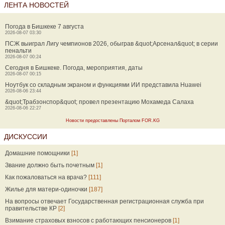
ЛЕНТА НОВОСТЕЙ
Погода в Бишкеке 7 августа
2026-08-07 03:30
ПСЖ выиграл Лигу чемпионов 2026, обыграв &quot;Арсенал&quot; в серии
пенальти
2026-08-07 00:24
Сегодня в Бишкеке. Погода, мероприятия, даты
2026-08-07 00:15
Ноутбук со складным экраном и функциями ИИ представила Huawei
2026-08-06 23:44
&quot;Трабзонспор&quot; провел презентацию Мохамеда Салаха
2026-08-06 22:27
Новости предоставлены Порталом FOR.KG
ДИСКУССИИ
Домашние помощники
[1]
Звание должно быть почетным
[1]
Как пожаловаться на врача?
[111]
Жилье для матери-одиночки
[187]
На вопросы отвечает Государственная регистрационная служба при
правительстве КР
[2]
Взимание страховых взносов с работающих пенсионеров
[1]