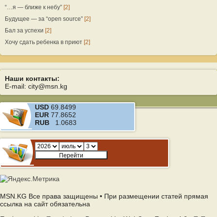
“…я — ближе к небу”
[2]
Будущее — за “open source”
[2]
Бал за успехи
[2]
Хочу сдать ребенка в приют
[2]
Наши контакты:
E-mail: city@msn.kg
USD
69.8499
EUR
77.8652
RUB
1.0683
MSN.KG Все права защищены • При размещении статей прямая
ссылка на сайт обязательна