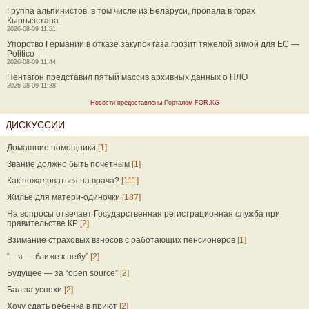
Группа альпинистов, в том числе из Беларуси, пропала в горах
Кыргызстана
2026-08-09 11:51
Упорство Германии в отказе закупок газа грозит тяжелой зимой для ЕС —
Politico
2026-08-09 11:44
Пентагон представил пятый массив архивных данных о НЛО
2026-08-09 11:38
Новости предоставлены Порталом FOR.KG
ДИСКУССИИ
Домашние помощники
[1]
Звание должно быть почетным
[1]
Как пожаловаться на врача?
[111]
Жилье для матери-одиночки
[187]
На вопросы отвечает Государственная регистрационная служба при
правительстве КР
[2]
Взимание страховых взносов с работающих пенсионеров
[1]
“…я — ближе к небу”
[2]
Будущее — за “open source”
[2]
Бал за успехи
[2]
Хочу сдать ребенка в приют
[2]