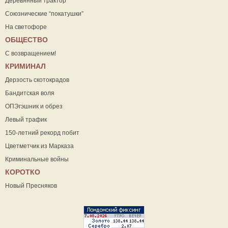
Деревянный трактор
Союзнические “покатушки”
На светофоре
ОБЩЕСТВО
С возвращением!
КРИМИНАЛ
Дерзость скотокрадов
Бандитская воля
ОПЭгэшник и обрез
Левый трафик
150-летний рекорд побит
Цветметчик из Марказа
Криминальные войны
КОРОТКО
Новый Пресняков