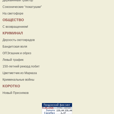
Деревянный трактор
Союзнические “покатушки”
На светофоре
ОБЩЕСТВО
С возвращением!
КРИМИНАЛ
Дерзость скотокрадов
Бандитская воля
ОПЭгэшник и обрез
Левый трафик
150-летний рекорд побит
Цветметчик из Марказа
Криминальные войны
КОРОТКО
Новый Пресняков