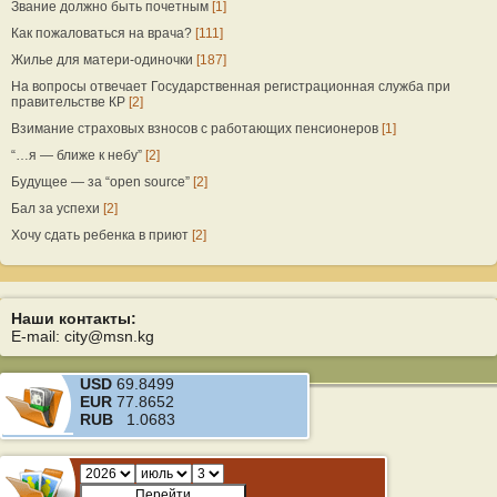
Звание должно быть почетным
[1]
Как пожаловаться на врача?
[111]
Жилье для матери-одиночки
[187]
На вопросы отвечает Государственная регистрационная служба при
правительстве КР
[2]
Взимание страховых взносов с работающих пенсионеров
[1]
“…я — ближе к небу”
[2]
Будущее — за “open source”
[2]
Бал за успехи
[2]
Хочу сдать ребенка в приют
[2]
Наши контакты:
E-mail: city@msn.kg
USD
69.8499
EUR
77.8652
RUB
1.0683