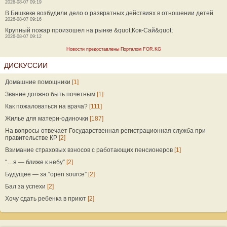
2026-08-07 09:19
В Бишкеке возбудили дело о развратных действиях в отношении детей
2026-08-07 09:16
Крупный пожар произошел на рынке &quot;Кок-Сай&quot;
2026-08-07 09:12
Новости предоставлены Порталом FOR.KG
ДИСКУССИИ
Домашние помощники
[1]
Звание должно быть почетным
[1]
Как пожаловаться на врача?
[111]
Жилье для матери-одиночки
[187]
На вопросы отвечает Государственная регистрационная служба при
правительстве КР
[2]
Взимание страховых взносов с работающих пенсионеров
[1]
“…я — ближе к небу”
[2]
Будущее — за “open source”
[2]
Бал за успехи
[2]
Хочу сдать ребенка в приют
[2]