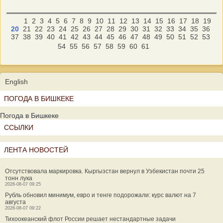
1
2
3
4
5
6
7
8
9
10
11
12
13
14
15
16
17
18
19
20
21
22
23
24
25
26
27
28
29
30
31
32
33
34
35
36
37
38
39
40
41
42
43
44
45
46
47
48
49
50
51
52
53
54
55
56
57
58
59
60
61
English
ПОГОДА В БИШКЕКЕ
Погода в Бишкеке
ССЫЛКИ
ЛЕНТА НОВОСТЕЙ
Отсутствовала маркировка. Кыргызстан вернул в Узбекистан почти 25
тонн лука
2026-08-07 09:25
Рубль обновил минимум, евро и тенге подорожали: курс валют на 7
августа
2026-08-07 09:22
Тихоокеанский флот России решает нестандартные задачи