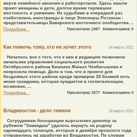
жертв семейного насилия и работорговли. Здесь нашли
приют женщины и дети, долгое время терпевшие
жестокость и унижение. Их судьбами в очередной раз
озаботились иностранцы в лице Элеоноры Ротэнхан -
представительницы Баварского восточного сообщества ...
Подробнее...
Просмотров: 2487
Комментариев: 0
Как помочь тому, кто не хочет этого
24 марта 2011
Началось все с того, что к нам в редакцию позвонила
начальник управления социального развития
Октябрьского района Бишкека Жаныл Чонбагышева и
попросила помощи. Дело в том, что в приюте для
бездомных этого района среди примерно 20 бомжей есть
некая гражданка, которая нуждается в госпитализации,
возможно, ...
Подробнее...
Просмотров: 2877
Комментариев: 0
Владивосток - дело темное
18 марта 2011
Сотрудникам Ассоциации кыргызcких диаспор за
рубежом "Замандаш" удалось вернуть на родину
одиннадцать таласцев, которые в декабре прошлого года
отправились на заработки во Владивосток. По словам