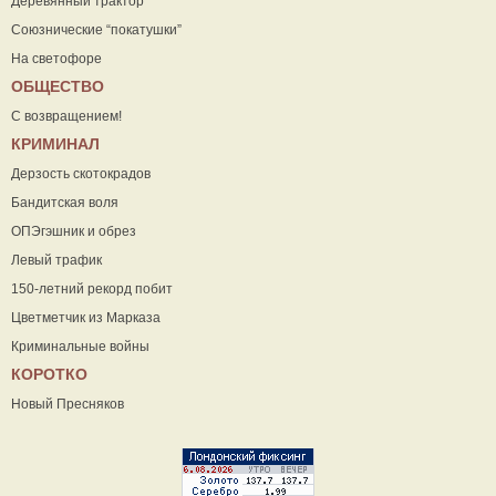
Деревянный трактор
Союзнические “покатушки”
На светофоре
ОБЩЕСТВО
С возвращением!
КРИМИНАЛ
Дерзость скотокрадов
Бандитская воля
ОПЭгэшник и обрез
Левый трафик
150-летний рекорд побит
Цветметчик из Марказа
Криминальные войны
КОРОТКО
Новый Пресняков