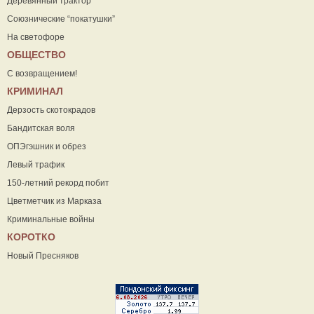
Деревянный трактор
Союзнические “покатушки”
На светофоре
ОБЩЕСТВО
С возвращением!
КРИМИНАЛ
Дерзость скотокрадов
Бандитская воля
ОПЭгэшник и обрез
Левый трафик
150-летний рекорд побит
Цветметчик из Марказа
Криминальные войны
КОРОТКО
Новый Пресняков