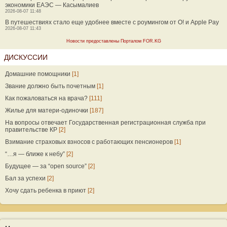
экономики ЕАЭС — Касымалиев
2026-08-07 11:48
В путешествиях стало еще удобнее вместе с роумингом от О! и Apple Pay
2026-08-07 11:43
Новости предоставлены Порталом FOR.KG
ДИСКУССИИ
Домашние помощники
[1]
Звание должно быть почетным
[1]
Как пожаловаться на врача?
[111]
Жилье для матери-одиночки
[187]
На вопросы отвечает Государственная регистрационная служба при
правительстве КР
[2]
Взимание страховых взносов с работающих пенсионеров
[1]
“…я — ближе к небу”
[2]
Будущее — за “open source”
[2]
Бал за успехи
[2]
Хочу сдать ребенка в приют
[2]