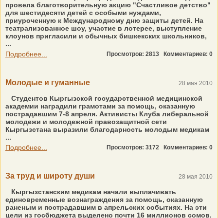
провела благотворительную акцию "Счастливое детство"
для шестидесяти детей с особыми нуждами,
приуроченную к Международному дню защиты детей. На
театрализованное шоу, участие в лотерее, выступление
клоунов пригласили и обычных бишкекских школьников,
...
Подробнее...
Просмотров: 2813
Комментариев: 0
Молодые и гуманные
28 мая 2010
Студентов Кыргызской государственной медицинской
академии наградили грамотами за помощь, оказанную
пострадавшим 7-8 апреля. Активисты Клуба либеральной
молодежи и молодежной правозащитной сети
Кыргызстана выразили благодарность молодым медикам
...
Подробнее...
Просмотров: 3172
Комментариев: 0
За труд и широту души
28 мая 2010
Кыргызстанcким медикам начали выплачивать
единовременные вознаграждения за помощь, оказанную
раненым и пострадавшим в апрельских событиях. На эти
цели из госбюджета выделено почти 16 миллионов сомов.