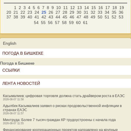
1
2
3
4
5
6
7
8
9
10
11
12
13
14
15
16
17
18
19
20
21
22
23
24
25
26
27
28
29
30
31
32
33
34
35
36
37
38
39
40
41
42
43
44
45
46
47
48
49
50
51
52
53
54
55
56
57
58
59
60
61
English
ПОГОДА В БИШКЕКЕ
Погода в Бишкеке
ССЫЛКИ
ЛЕНТА НОВОСТЕЙ
Касымалиев: цифровая торговля должна стать драйвером роста в ЕАЭС
2026-08-07 11:58
Адылбек Касымалиев заявил о рисках продовольственной инфляции в
странах ЕАЭС
2026-08-07 11:57
Минтруда: Более 7 тысяч граждан КР трудоустроены с начала года
2026-08-07 11:55
Финансирование кооперационных проектов направлено на крупные