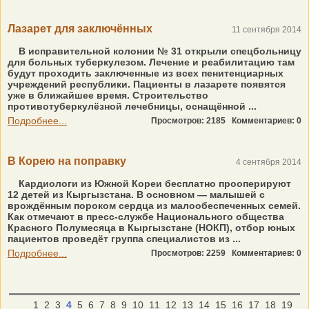
Лазарет для заключённых
11 сентября 2014
В исправительной колонии № 31 открыли спецбольницу
для больных туберкулезом. Лечение и реабилитацию там
будут проходить заключенные из всех пенитенциарных
учреждений республики. Пациенты в лазарете появятся
уже в ближайшее время. Строительство
противотуберкулёзной лечебницы, оснащённой ...
Подробнее...
Просмотров: 2185
Комментариев: 0
В Корею на поправку
4 сентября 2014
Кардиологи из Южной Кореи бесплатно прооперируют
12 детей из Кыргызстана. В основном — малышей с
врождённым пороком сердца из малообеспеченных семей.
Как отмечают в пресс-службе Национального общества
Красного Полумесяца в Кыргызстане (НОКП), отбор юных
пациентов проведёт группа специалистов из ...
Подробнее...
Просмотров: 2259
Комментариев: 0
1
2
3
4
5
6
7
8
9
10
11
12
13
14
15
16
17
18
19