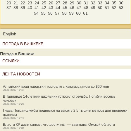
20
21
22
23
24
25
26
27
28
29
30
31
32
33
34
35
36
37
38
39
40
41
42
43
44
45
46
47
48
49
50
51
52
53
54
55
56
57
58
59
60
61
English
ПОГОДА В БИШКЕКЕ
Погода в Бишкеке
ССЫЛКИ
ЛЕНТА НОВОСТЕЙ
Алтайский край нарастил торговлю с Кыргызстаном до $60 млн
2026-08-07 17:31
В Таиланде 14-летний школьник устроил стрельбу. Погибли восемь
человек
2026-08-07 17:20
Глава Погранслужбы поднялся на высоту 2,5 тысячи метров для проверки
границы
2026-08-07 17:15
Власти КР дали сигнал, что доступны, — замглавы Омской области
2026-08-07 17:08