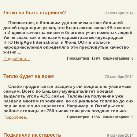
Легко ли быть стариком?
23 октября 2014
Признаться, с большим удивлением и еще большей
долей недоверия узнал, что Кыргызстан занял 49-е место
в Индексе качества жизни и благополучия пожилых людей.
Уж не знаю, как и по каким параметрам международная
НПО HelpAge International и Фонд ООН в области
народонаселения определяли эти пресловутые качество
жизни ...
Подробнее...
Просмотров: 1794
Комментариев: 0
Тепло будет не всем
23 октября 2014
Слабо продвигается раздача угля социально уязвимым
семьям. Всего по Бишкеку муниципалитет обещал
выделить уголь 4151 семье. Талоны на получение уже
раздали многим горожанам, но социальное топливо до сих
пор не дошло до адресатов. Например, в Октябрьском
районе столицы из 750 тысяч тонн угля роздано только ...
Подробнее...
Просмотров: 1656
Комментариев: 0
Подкинули на старость
9 октября 2014