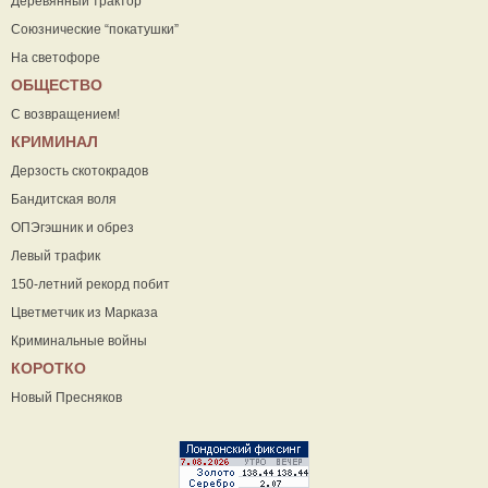
Деревянный трактор
Союзнические “покатушки”
На светофоре
ОБЩЕСТВО
С возвращением!
КРИМИНАЛ
Дерзость скотокрадов
Бандитская воля
ОПЭгэшник и обрез
Левый трафик
150-летний рекорд побит
Цветметчик из Марказа
Криминальные войны
КОРОТКО
Новый Пресняков