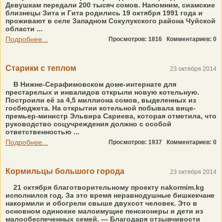
Девушкам передали 200 тысяч сомов. Напомним, сиамские
близнецы Зита и Гита родились 19 октября 1991 года и
проживают в селе Западном Сокулукского района Чуйской
области ...
Подробнее...
Просмотров: 1816
Комментариев: 0
Старики с теплом
23 октября 2014
В Нижне-Серафимовском доме-интернате для
престарелых и инвалидов открыли новую котельную.
Построили её за 4,5 миллиона сомов, выделенных из
госбюджета. На открытии котельной побывала вице-
премьер-министр Эльвира Сариева, которая отметила, что
руководство соцучреждения должно с особой
ответственностью ...
Подробнее...
Просмотров: 1937
Комментариев: 0
Кормильцы большого города
23 октября 2014
21 октября благотворительному проекту nakormim.kg
исполнился год. За это время неравнодушные бишкекчане
накормили и обогрели свыше двухсот человек. Это в
основном одинокие малоимущие пенсионеры и дети из
малообеспеченных семей. — Благодаря отзывчивости