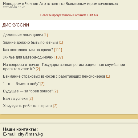
Ипподром в Чолпон-Ате готовят ко Всемирным играм кочевников
2026-08-07 16:40
Новости предоставлены Порталом FOR.KG
ДИСКУССИИ
Домашние помощники
[1]
Звание должно быть почетным
[1]
Как пожаловаться на врача?
[111]
Жилье для матери-одиночки
[187]
На вопросы отвечает Государственная регистрационная служба при
правительстве КР
[2]
Взимание страховых взносов с работающих пенсионеров
[1]
“…я — ближе к небу”
[2]
Будущее — за “open source”
[2]
Бал за успехи
[2]
Хочу сдать ребенка в приют
[2]
Наши контакты:
E-mail: city@msn.kg