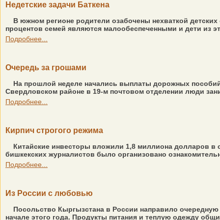
Недетские задачи Баткена
В южном регионе родители озабочены нехваткой детских са
процентов семей являются малообеспеченными и дети из эти
Подробнее...
Очередь за грошами
На прошлой неделе начались выплаты дорожных пособий п
Свердловском районе в 19-м почтовом отделении люди заним
Подробнее...
Кирпич строгого режима
Китайские инвесторы вложили 1,8 миллиона долларов в с
бишкекских журналистов было организовано ознакомительно
Подробнее...
Из России с любовью
Посольство Кыргызстана в России направило очередную 
начале этого года. Продукты питания и теплую одежду общ