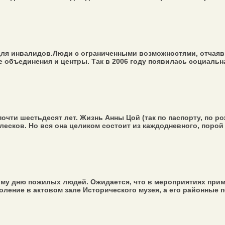
для инвалидов.Люди с ограниченными возможностями, отчаяв
объединения и центры. Так в 2006 году появилась социальная
почти шестьдесят лет. Жизнь Анны Цой (так по паспорту, по р
сков. Но вся она целиком состоит из каждодневного, порой н
му дню пожилых людей. Ожидается, что в мероприятиях прим
ение в актовом зале Исторического музея, а его районные под