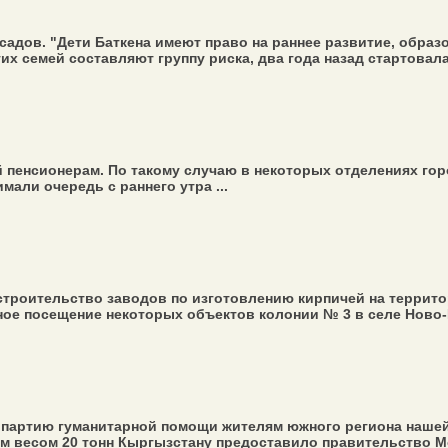
дов. "Дети Баткена имеют право на раннее развитие, образов
х семей составляют группу риска, два года назад стартовала 
енсионерам. По такому случаю в некоторых отделениях горо
али очередь с раннего утра ...
троительство заводов по изготовлению кирпичей на террито
е посещение некоторых объектов колонии № 3 в селе Ново-П
партию гуманитарной помощи жителям южного региона нашей 
им весом 20 тонн Кыргызстану предоставило правительство Мо