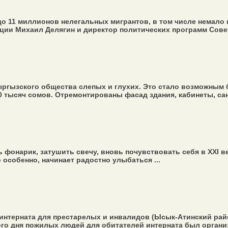
до 11 миллионов нелегальных мигрантов, в том числе немало
ции Михаил Делягин и директор политических программ Совет
ыргызского общества слепых и глухих. Это стало возможным 
 тысяч сомов. Отремонтированы фасад здания, кабинеты, сану
 фонарик, затушить свечу, вновь почувствовать себя в ХХI в
 особенно, начинает радостно улыбаться ...
интерната для престарелых и инвалидов (Ысык-Атинский рай
ого дня пожилых людей для обитателей интерната был организ