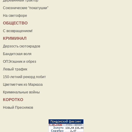
Деревянный трактор
Союзнические “покатушки”
На светофоре
ОБЩЕСТВО
С возвращением!
КРИМИНАЛ
Дерзость скотокрадов
Бандитская воля
ОПЭгэшник и обрез
Левый трафик
150-летний рекорд побит
Цветметчик из Марказа
Криминальные войны
КОРОТКО
Новый Пресняков