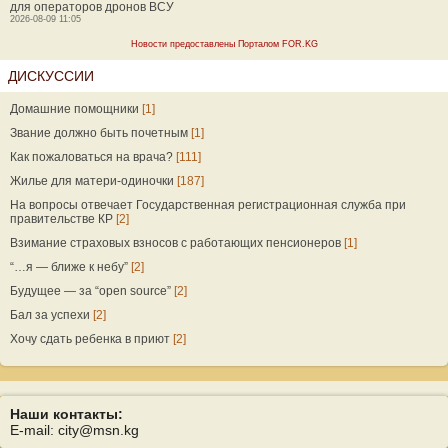
для операторов дронов ВСУ
2026-08-09 11:05
Новости предоставлены Порталом FOR.KG
ДИСКУССИИ
Домашние помощники
[1]
Звание должно быть почетным
[1]
Как пожаловаться на врача?
[111]
Жилье для матери-одиночки
[187]
На вопросы отвечает Государственная регистрационная служба при
правительстве КР
[2]
Взимание страховых взносов с работающих пенсионеров
[1]
“…я — ближе к небу”
[2]
Будущее — за “open source”
[2]
Бал за успехи
[2]
Хочу сдать ребенка в приют
[2]
Наши контакты:
E-mail: city@msn.kg