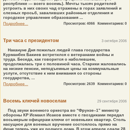
республике — всего восемь). Мечты тысяч родителей
устроить в них своих чад отражены в горах заявлений и
слезных просьб, заваливших районные отделения и
городское управление образования ...
Подробнее...
Просмотров: 4066
Комментариев: 0
Три часа с президентом
3 октября 2006
Накануне Дня пожилых людей глава государства
Курманбек Бакиев встретился с ветеранами войны и
труда. Беседа, как говорится о наболевшем,
продолжалась три с половиной часа. Старики жаловались
на низкие пенсии, неподъемные цены на коммунальные
услуги, отсутствие к ним внимания со стороны
государства, ...
Подробнее...
Просмотров: 2639
Комментариев: 0
Восемь ключей новоселам
29 сентября 2006
Под звуки военного оркестра во “Фрунзе–1” министр
обороны КР Исмаил Исаков вместе с гвоздиками передал
восьмерым офицерам ключи от новеньких квартир. Столь
насущное для военных вручение состоялось прямо на
фоне теперь уже их родного дома. В этом апреле сдали 28