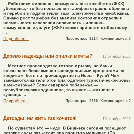
Работники жилищно– коммунального хозяйства (ЖКХ)
убеждены, что без повышения тарифов отрасль обречена
и перебои в подаче тепла, газа, электричества неизбежны.
Однако рост тарифов без анализа состояния отрасли и
возможности населения оплачивать жилищно–
коммунальные услуги (ЖКУ) может привести к обратному
...
Подробнее...
Просмотров: 3214
Комментариев: 0
Дерево надежды или опилки мечты?
17 октября 2006
Местное производство готово к рывку, но банки
связывают бизнесменов запредельными процентами по
кредитам. Есть ли производство на Иссык–Куле? Чем
занимаются жители этой благодатной туристической зоны
в межсезонье? Если северное побережье —
республиканская здравница, то южное — житница и
кузница. ...
Подробнее...
Просмотров: 2666
Комментариев: 0
Детсады: им жить так хочется!
10 октября 2006
По существу это — чудо. В Бишкеке сегодня посещают
детские сады пятьдесят два процента малышат. (По