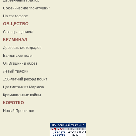
Деревянный трактор
Союзнические “покатушки”
На светофоре
ОБЩЕСТВО
С возвращением!
КРИМИНАЛ
Дерзость скотокрадов
Бандитская воля
ОПЭгэшник и обрез
Левый трафик
150-летний рекорд побит
Цветметчик из Марказа
Криминальные войны
КОРОТКО
Новый Пресняков