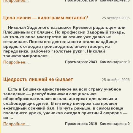
Подробнее...
Просмотров: 2879
Комментариев: 0
Цена жизни — килограмм металла?
25 октября 2006
Николая Задорного называют Кремнестрадальцем или
Плюшкиным от бляшек. По профессии Задорный токарь,
но только свое мастерство на станке уже давно не
оттачивает. Полем его деятельности стало кладбище
вредных отходов производства, иначе говоря, из
передовика, рабочего “золотые руки”, Николай
трансформировался ...
Подробнее...
Просмотров: 2843
Комментариев: 0
Щедрость лишней не бывает
25 октября 2006
Есть в Бишкеке единственное на всю страну учебное
заведение — республиканская специальная
общеобразовательная школа–интернат для слепых и
слабовидящих детей. В пятницу вечером там прошел
ежегодный осенний бал. Но чуть раньше, в самом конце
последнего урока, учеников ожидал приятный сюрприз —
их ...
Подробнее...
Просмотров: 2819
Комментариев: 0