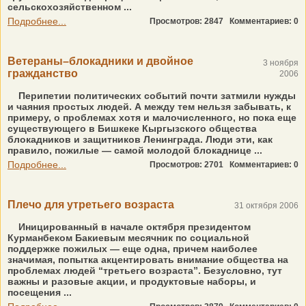
сельскохозяйственном ...
Подробнее...
Просмотров: 2847
Комментариев: 0
Ветераны–блокадники и двойное
3 ноября
гражданство
2006
Перипетии политических событий почти затмили нужды
и чаяния простых людей. А между тем нельзя забывать, к
примеру, о проблемах хотя и малочисленного, но пока еще
существующего в Бишкеке Кыргызского общества
блокадников и защитников Ленинграда. Люди эти, как
правило, пожилые — самой молодой блокаднице ...
Подробнее...
Просмотров: 2701
Комментариев: 0
Плечо для утретьего возраста
31 октября 2006
Иницированный в начале октября президентом
Курманбеком Бакиевым месячник по социальной
поддержке пожилых — еще одна, причем наиболее
значимая, попытка акцентировать внимание общества на
проблемах людей “третьего возраста”. Безусловно, тут
важны и разовые акции, и продуктовые наборы, и
посещения ...