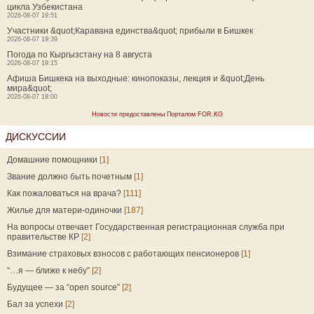
цикла Узбекистана
2026-08-07 19:51
Участники &quot;Каравана единства&quot; прибыли в Бишкек
2026-08-07 19:39
Погода по Кыргызстану на 8 августа
2026-08-07 19:15
Афиша Бишкека на выходные: кинопоказы, лекция и &quot;День
мира&quot;
2026-08-07 19:00
Новости предоставлены Порталом FOR.KG
ДИСКУССИИ
Домашние помощники
[1]
Звание должно быть почетным
[1]
Как пожаловаться на врача?
[111]
Жилье для матери-одиночки
[187]
На вопросы отвечает Государственная регистрационная служба при
правительстве КР
[2]
Взимание страховых взносов с работающих пенсионеров
[1]
“…я — ближе к небу”
[2]
Будущее — за “open source”
[2]
Бал за успехи
[2]