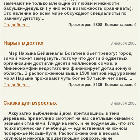
замечают не только млеющие от любви и нежности
бабушки–дедушки ( у них есть возможность сравнивать).
Это явление во всем мире обсуждают специалисты по
раннему детству ...
Подробнее...
Просмотров: 2808
Комментариев: 0
Нарын в долгах
3 ноября 2006
Мэр Нарына Бейшеналы Богатиев бьет тревогу: город
зимой может замерзнуть, потому что долги бюджетных
организаций достигли десяти миллионов сомов, а
Минэкономфин недостаточно финансирует дотационную
область. В расположенном выше 1500 метров над уровнем
моря Нарыне проживают чуть более 50 тысяч человек. ...
Подробнее...
Просмотров: 3139
Комментариев: 0
Сказка для взрослых
3 ноября 2006
Аккуратно выбеленный дом, притаившись в тени
деревьев, приветливо смотрит на нас светлыми окнами с
резными ставнями. Глядя на него, и не подумаешь, что это
психиатрическая лечебница — единственная на южном
побережье Иссык–Куля. Расположена она в весьма
крупном и некогда процветающем совхозе, ныне