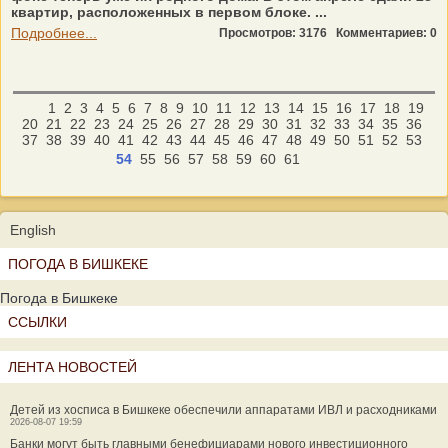
квартир, расположенных в первом блоке. ...
Подробнее...
Просмотров: 3176
Комментариев: 0
1
2
3
4
5
6
7
8
9
10
11
12
13
14
15
16
17
18
19
20
21
22
23
24
25
26
27
28
29
30
31
32
33
34
35
36
37
38
39
40
41
42
43
44
45
46
47
48
49
50
51
52
53
54
55
56
57
58
59
60
61
English
ПОГОДА В БИШКЕКЕ
Погода в Бишкеке
ССЫЛКИ
ЛЕНТА НОВОСТЕЙ
Детей из хосписа в Бишкеке обеспечили аппаратами ИВЛ и расходниками
2026-08-07 19:59
Банки могут быть главными бенефициарами нового инвестиционного