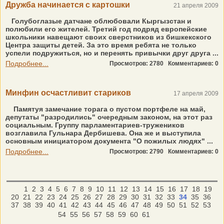
Дружба начинается с картошки
21 апреля 2009
Голубоглазые датчане облюбовали Кыргызстан и
полюбили его жителей. Третий год подряд европейские
школьники навещают своих сверстников из бишкекского
Центра защиты детей. За это время ребята не только
успели подружиться, но и перенять привычки друг друга ...
Подробнее...
Просмотров: 2780
Комментариев: 0
Минфин осчастливит стариков
17 апреля 2009
Памятуя замечание торага о пустом портфеле на май,
депутаты "разродились" очередным законом, на этот раз
социальным. Группу парламентариев-тружеников
возглавила Гульнара Дербишева. Она же и выступила
основным инициатором документа "О пожилых людях" ...
Подробнее...
Просмотров: 2790
Комментариев: 0
1
2
3
4
5
6
7
8
9
10
11
12
13
14
15
16
17
18
19
20
21
22
23
24
25
26
27
28
29
30
31
32
33
34
35
36
37
38
39
40
41
42
43
44
45
46
47
48
49
50
51
52
53
54
55
56
57
58
59
60
61