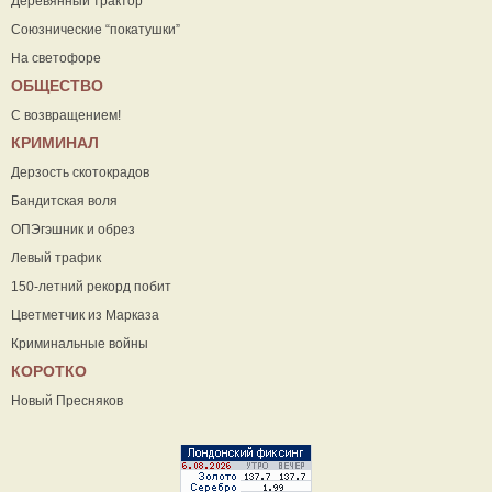
Деревянный трактор
Союзнические “покатушки”
На светофоре
ОБЩЕСТВО
С возвращением!
КРИМИНАЛ
Дерзость скотокрадов
Бандитская воля
ОПЭгэшник и обрез
Левый трафик
150-летний рекорд побит
Цветметчик из Марказа
Криминальные войны
КОРОТКО
Новый Пресняков