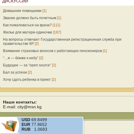
ДИСКУССИИ
Домашние помощники
[1]
Звание должно быть почетным
[1]
Как пожаловаться на врача?
[111]
Жилье для матери-одиночки
[187]
На вопросы отвечает Государственная регистрационная служба при
правительстве КР
[2]
Взимание страховых взносов с работающих пенсионеров
[1]
“…я — ближе к небу”
[2]
Будущее — за “open source”
[2]
Бал за успехи
[2]
Хочу сдать ребенка в приют
[2]
Наши контакты:
E-mail: city@msn.kg
USD
69.8499
EUR
77.8652
RUB
1.0683