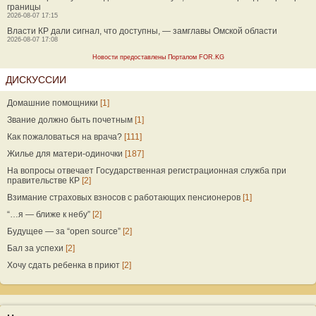
границы
2026-08-07 17:15
Власти КР дали сигнал, что доступны, — замглавы Омской области
2026-08-07 17:08
Новости предоставлены Порталом FOR.KG
ДИСКУССИИ
Домашние помощники
[1]
Звание должно быть почетным
[1]
Как пожаловаться на врача?
[111]
Жилье для матери-одиночки
[187]
На вопросы отвечает Государственная регистрационная служба при
правительстве КР
[2]
Взимание страховых взносов с работающих пенсионеров
[1]
“…я — ближе к небу”
[2]
Будущее — за “open source”
[2]
Бал за успехи
[2]
Хочу сдать ребенка в приют
[2]