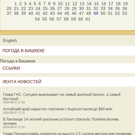
1
2
3
4
5
6
7
8
9
10
11
12
13
14
15
16
17
18
19
20
21
22
23
24
25
26
27
28
29
30
31
32
33
34
35
36
37
38
39
40
41
42
43
44
45
46
47
48
49
50
51
52
53
54
55
56
57
58
59
60
61
English
ПОГОДА В БИШКЕКЕ
Погода в Бишкеке
ССЫЛКИ
ЛЕНТА НОВОСТЕЙ
Глава ГНС: Сегодня выигрывает не самый крупный бизнес, а самый
быстрый
2026-08-07 17:53
Алтайский край нарастил торговлю с Кыргызстаном до $60 млн
2026-08-07 17:31
В Таиланде 14-летний школьник устроил стрельбу. Погибли восемь
человек
2026-08-07 17:20
Глава Погранслужбы поднялся на высоту 2,5 тысячи метров для проверки