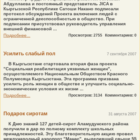
Абдуллаева и постоянный представитель JICA в
Кыргызской Республике Сатоши Накано подписали
протокол обсуждений Проекта включения людей с
ограниченной дееспособностью в общество. При
подписании присутствовал руководитель управления
внешней финансовой ...
Подробнее...
Просмотров: 2755
Комментариев: 0
Усилить слабый пол
7 сентября 2007
В Кыргызстане стартовала вторая фаза проекта
"Социальная реабилитация уязвимых женщин",
осуществляемого Национальным Обществом Красного
Полумесяца Кыргызстана. Эта программа призвана
усилить роль женщин в обществе и улучшить социально-
экономические условия их жизни ...
Подробнее...
Просмотров: 3134
Комментариев: 0
Подарок сиротам
31 августа 2007
К Дню знаний 127 детей-сирот Аламудунского района
получили в дар по полному комплекту школьных
принадлежностей. Эту благотворительную акцию провел
международный аэропорт "Манас", выделивший свыше 55