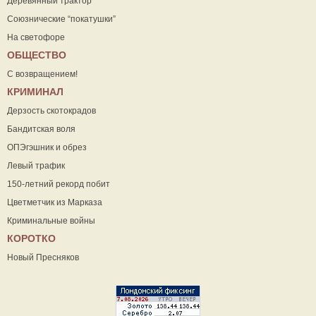
Деревянный трактор
Союзнические “покатушки”
На светофоре
ОБЩЕСТВО
С возвращением!
КРИМИНАЛ
Дерзость скотокрадов
Бандитская воля
ОПЭгэшник и обрез
Левый трафик
150-летний рекорд побит
Цветметчик из Марказа
Криминальные войны
КОРОТКО
Новый Пресняков