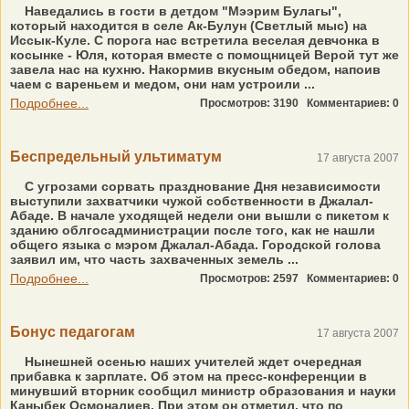
Наведались в гости в детдом "Мээрим Булагы",
который находится в селе Ак-Булун (Светлый мыс) на
Иссык-Куле. С порога нас встретила веселая девчонка в
косынке - Юля, которая вместе с помощницей Верой тут же
завела нас на кухню. Накормив вкусным обедом, напоив
чаем с вареньем и медом, они нам устроили ...
Подробнее...
Просмотров: 3190
Комментариев: 0
Беспредельный ультиматум
17 августа 2007
С угрозами сорвать празднование Дня независимости
выступили захватчики чужой собственности в Джалал-
Абаде. В начале уходящей недели они вышли с пикетом к
зданию облгосадминистрации после того, как не нашли
общего языка с мэром Джалал-Абада. Городской голова
заявил им, что часть захваченных земель ...
Подробнее...
Просмотров: 2597
Комментариев: 0
Бонус педагогам
17 августа 2007
Нынешней осенью наших учителей ждет очередная
прибавка к зарплате. Об этом на пресс-конференции в
минувший вторник сообщил министр образования и науки
Каныбек Осмоналиев. При этом он отметил, что по