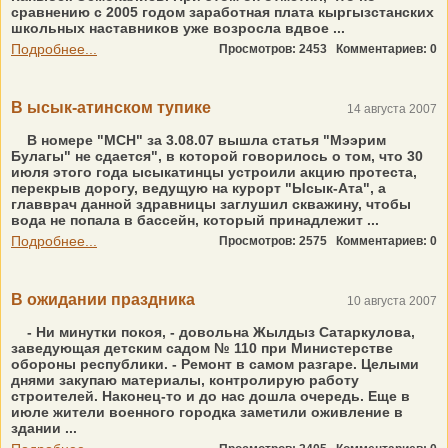
сравнению с 2005 годом заработная плата кыргызстанских
школьных наставников уже возросла вдвое ...
Подробнее...
Просмотров: 2453
Комментариев: 0
В ысык-атинском тупике
14 августа 2007
В номере "МСН" за 3.08.07 вышла статья "Мээрим
Булагы" не сдается", в которой говорилось о том, что 30
июля этого года ысыкатинцы устроили акцию протеста,
перекрыв дорогу, ведущую на курорт "Ысык-Ата", а
главврач данной здравницы заглушил скважину, чтобы
вода не попала в бассейн, который принадлежит ...
Подробнее...
Просмотров: 2575
Комментариев: 0
В ожидании праздника
10 августа 2007
- Ни минутки покоя, - довольна Жылдыз Сатаркулова,
заведующая детским садом № 110 при Министерстве
обороны республики. - Ремонт в самом разгаре. Целыми
днями закупаю материалы, контролирую работу
строителей. Наконец-то и до нас дошла очередь. Еще в
июле жители военного городка заметили оживление в
здании ...