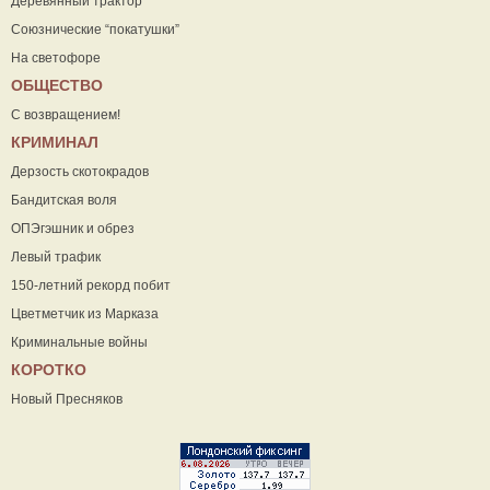
Деревянный трактор
Союзнические “покатушки”
На светофоре
ОБЩЕСТВО
С возвращением!
КРИМИНАЛ
Дерзость скотокрадов
Бандитская воля
ОПЭгэшник и обрез
Левый трафик
150-летний рекорд побит
Цветметчик из Марказа
Криминальные войны
КОРОТКО
Новый Пресняков