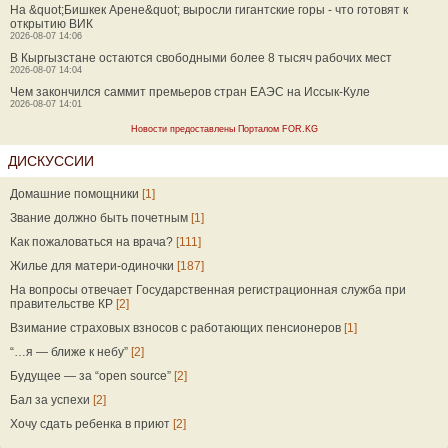
На &quot;Бишкек Арене&quot; выросли гигантские горы - что готовят к
открытию ВИК
2026-08-07 14:06
В Кыргызстане остаются свободными более 8 тысяч рабочих мест
2026-08-07 14:04
Чем закончился саммит премьеров стран ЕАЭС на Иссык-Куле
2026-08-07 14:01
Новости предоставлены Порталом FOR.KG
ДИСКУССИИ
Домашние помощники
[1]
Звание должно быть почетным
[1]
Как пожаловаться на врача?
[111]
Жилье для матери-одиночки
[187]
На вопросы отвечает Государственная регистрационная служба при
правительстве КР
[2]
Взимание страховых взносов с работающих пенсионеров
[1]
“…я — ближе к небу”
[2]
Будущее — за “open source”
[2]
Бал за успехи
[2]
Хочу сдать ребенка в приют
[2]