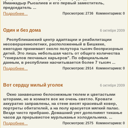
Иманкадыр Рысалиев и его первый заместитель,
председатель ...
Подробнее...
Просмотров: 2736
Комментариев: 0
Один и без дома
6 октября 2009
Республиканский центр адаптации и реабилитации
несовершеннолетних, расположенный в Бишкеке,
ежегодно принимает около полутора тысяч беспризорных
детей. Это лишь небольшая часть от общего количества
"генералов песчаных карьеров". По официальным
данным, в республике насчитывается более 7 тысяч ...
Подробнее...
Просмотров: 2914
Комментариев: 0
Вот сердцу милый уголок
6 октября 2009
Окно занавешено белоснежным тюлем и цветастыми
шторами, но в комнате все же очень светло. Кровати
аккуратно заправлены, на стене висят красивый ковер,
портреты обитателей, а на полу красуется мягкий палас.
Везде чисто прибрано. Домашний уют дополняют тиканье
часов да прерывистое мурлыканье холодильника. ...
Подробнее...
Просмотров: 2575
Комментариев: 0