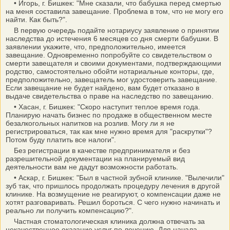
• Игорь, г. Бишкек: "Мне сказали, что бабушка перед смертью
на меня составила завещание. Проблема в том, что не могу его
найти. Как быть?".
В первую очередь подайте нотариусу заявление о принятии
наследства до истечения 6 месяцев со дня смерти бабушки. В
заявлении укажите, что, предположительно, имеется
завещание. Одновременно попробуйте со свидетельством о
смерти завещателя и своими документами, подтверждающими
родство, самостоятельно обойти нотариальные конторы, где,
предположительно, завещатель мог удостоверить завещание.
Если завещание не будет найдено, вам будет отказано в
выдаче свидетельства о праве на наследство по завещанию.
• Хасан, г. Бишкек: "Скоро наступит теплое время года.
Планирую начать бизнес по продаже в общественном месте
безалкогольных напитков на розлив. Могу ли я не
регистрироваться, так как мне нужно время для "раскрутки"?
Потом буду платить все налоги".
Без регистрации в качестве предпринимателя и без
разрешительной документации на планируемый вид
деятельности вам не дадут возможности работать.
• Аскар, г. Бишкек: "Был в частной зубной клинике. "Вылечили"
зуб так, что пришлось продолжать процедуру лечения в другой
клинике. На возмущение не реагируют, о компенсации даже не
хотят разговаривать. Решил бороться. С чего нужно начинать и
реально ли получить компенсацию?".
Частная стоматологическая клиника должна отвечать за
некачественное оказание услуг по лечению. Для начала