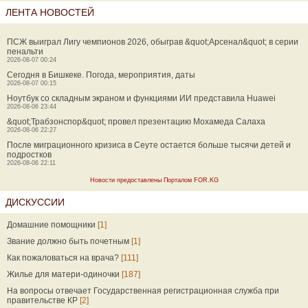
ЛЕНТА НОВОСТЕЙ
ПСЖ выиграл Лигу чемпионов 2026, обыграв &quot;Арсенал&quot; в серии
пенальти
2026-08-07 00:24
Сегодня в Бишкеке. Погода, мероприятия, даты
2026-08-07 00:15
Ноутбук со складным экраном и функциями ИИ представила Huawei
2026-08-06 23:44
&quot;Трабзонспор&quot; провел презентацию Мохамеда Салаха
2026-08-06 22:27
После миграционного кризиса в Сеуте остается больше тысячи детей и
подростков
2026-08-06 22:11
Новости предоставлены Порталом FOR.KG
ДИСКУССИИ
Домашние помощники
[1]
Звание должно быть почетным
[1]
Как пожаловаться на врача?
[111]
Жилье для матери-одиночки
[187]
На вопросы отвечает Государственная регистрационная служба при
правительстве КР
[2]