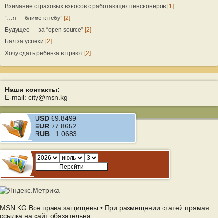
Взимание страховых взносов с работающих пенсионеров
[1]
“…я — ближе к небу”
[2]
Будущее — за “open source”
[2]
Бал за успехи
[2]
Хочу сдать ребенка в приют
[2]
Наши контакты:
E-mail: city@msn.kg
USD
69.8499
EUR
77.8652
RUB
1.0683
MSN.KG Все права защищены • При размещении статей прямая
ссылка на сайт обязательна