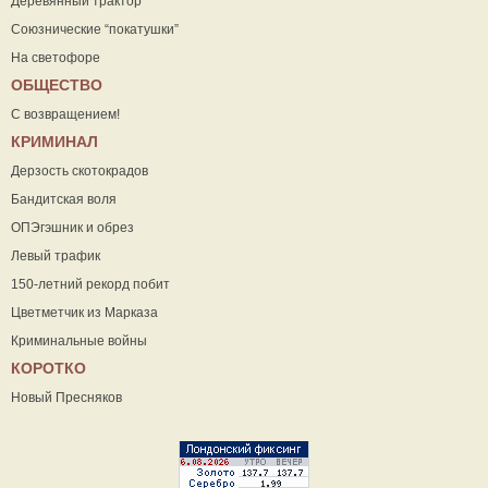
Деревянный трактор
Союзнические “покатушки”
На светофоре
ОБЩЕСТВО
С возвращением!
КРИМИНАЛ
Дерзость скотокрадов
Бандитская воля
ОПЭгэшник и обрез
Левый трафик
150-летний рекорд побит
Цветметчик из Марказа
Криминальные войны
КОРОТКО
Новый Пресняков