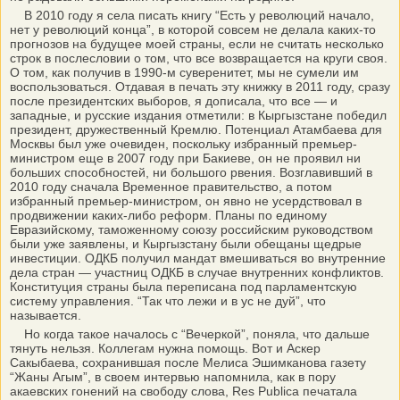
В 2010 году я села писать книгу “Есть у революций начало,
нет у революций конца”, в которой совсем не делала каких-то
прогнозов на будущее моей страны, если не считать несколько
строк в послесловии о том, что все возвращается на круги своя.
О том, как получив в 1990-м суверенитет, мы не сумели им
воспользоваться. Отдавая в печать эту книжку в 2011 году, сразу
после президентских выборов, я дописала, что все — и
западные, и русские издания отметили: в Кыргызстане победил
президент, дружественный Кремлю. Потенциал Атамбаева для
Москвы был уже очевиден, поскольку избранный премьер-
министром еще в 2007 году при Бакиеве, он не проявил ни
больших способностей, ни большого рвения. Возглавивший в
2010 году сначала Временное правительство, а потом
избранный премьер-министром, он явно не усердствовал в
продвижении каких-либо реформ. Планы по единому
Евразийскому, таможенному союзу российским руководством
были уже заявлены, и Кыргызстану были обещаны щедрые
инвестиции. ОДКБ получил мандат вмешиваться во внутренние
дела стран — участниц ОДКБ в случае внутренних конфликтов.
Конституция страны была переписана под парламентскую
систему управления. “Так что лежи и в ус не дуй”, что
называется.
Но когда такое началось с “Вечеркой”, поняла, что дальше
тянуть нельзя. Коллегам нужна помощь. Вот и Аскер
Сакыбаева, сохранившая после Мелиса Эшимканова газету
“Жаны Агым”, в своем интервью напомнила, как в пору
акаевских гонений на свободу слова, Res Publica печатала