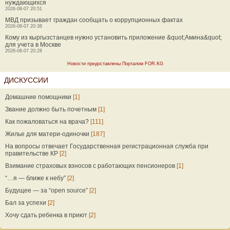
нуждающихся
2026-08-07 20:51
МВД призывает граждан сообщать о коррупционных фактах
2026-08-07 20:38
Кому из кыргызстанцев нужно установить приложение &quot;Амина&quot;
для учета в Москве
2026-08-07 20:28
Новости предоставлены Порталом FOR.KG
ДИСКУССИИ
Домашние помощники
[1]
Звание должно быть почетным
[1]
Как пожаловаться на врача?
[111]
Жилье для матери-одиночки
[187]
На вопросы отвечает Государственная регистрационная служба при
правительстве КР
[2]
Взимание страховых взносов с работающих пенсионеров
[1]
“…я — ближе к небу”
[2]
Будущее — за “open source”
[2]
Бал за успехи
[2]
Хочу сдать ребенка в приют
[2]