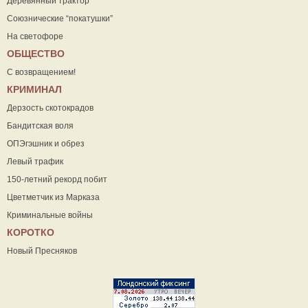
Деревянный трактор
Союзнические “покатушки”
На светофоре
ОБЩЕСТВО
С возвращением!
КРИМИНАЛ
Дерзость скотокрадов
Бандитская воля
ОПЭгэшник и обрез
Левый трафик
150-летний рекорд побит
Цветметчик из Марказа
Криминальные войны
КОРОТКО
Новый Пресняков