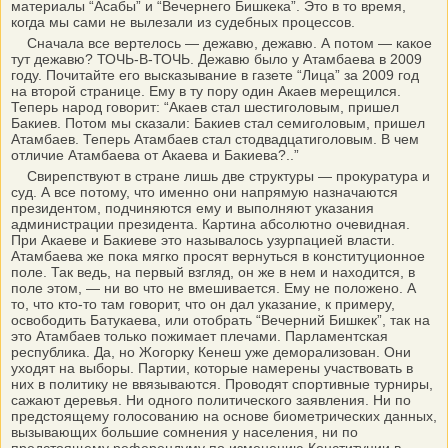
материалы “Асабы” и “Вечернего Бишкека”. Это в то время,
когда мы сами не вылезали из судебных процессов.
Сначала все вертелось — дежавю, дежавю. А потом — какое
тут дежавю? ТОЧЬ-В-ТОЧЬ. Дежавю было у Атамбаева в 2009
году. Почитайте его высказывание в газете “Лица” за 2009 год
на второй странице. Ему в ту пору один Акаев мерещился.
Теперь народ говорит: “Акаев стал шестиголовым, пришел
Бакиев. Потом мы сказали: Бакиев стал семиголовым, пришел
Атамбаев. Теперь Атамбаев стал стодвадцатиголовым. В чем
отличие Атамбаева от Акаева и Бакиева?..”
Свирепствуют в стране лишь две структуры — прокуратура и
суд. А все потому, что именно они напрямую назначаются
президентом, подчиняются ему и выполняют указания
администрации президента. Картина абсолютно очевидная.
При Акаеве и Бакиеве это называлось узурпацией власти.
Атамбаева же пока мягко просят вернуться в конституционное
поле. Так ведь, на первый взгляд, он же в нем и находится, в
поле этом, — ни во что не вмешивается. Ему не положено. А
то, что кто-то там говорит, что он дал указание, к примеру,
освободить Батукаева, или отобрать “Вечерний Бишкек”, так на
это Атамбаев только пожимает плечами. Парламентская
республика. Да, но Жогорку Кенеш уже деморализован. Они
уходят на выборы. Партии, которые намерены участвовать в
них в политику не ввязываются. Проводят спортивные турниры,
сажают деревья. Ни одного политического заявления. Ни по
предстоящему голосованию на основе биометрических данных,
вызывающих большие сомнения у населения, ни по