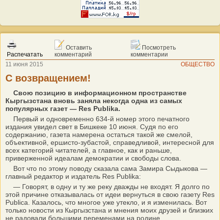
Оставить
Посмотреть
Распечатать
комментарий
комментарии
11 июня 2015
ОБЩЕСТВО
С возвращением!
Свою позицию в информационном пространстве
Кыргызстана вновь заняла некогда одна из самых
популярных газет — Res Publika.
Первый и одновременно 634-й номер этого печатного
издания увидел свет в Бишкеке 10 июня. Судя по его
содержанию, газета намерена остаться такой же смелой,
объективной, ершисто-зубастой, справедливой, интересной для
всех категорий читателей, а главное, как и раньше,
приверженной идеалам демократии и свободы слова.
Вот что по этому поводу сказала сама Замира Сыдыкова —
главный редактор и издатель Res Publika:
— Говорят, в одну и ту же реку дважды не входят. Я долго по
этой причине отказывалась от идеи вернуться в свою газету Res
Publica. Казалось, что многое уже утекло, и я изменилась. Вот
только новости из Кыргызстана и мнения моих друзей и близких
не радовали большими переменами на родине.