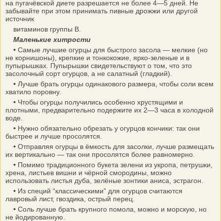
на пугачёвской диете разрешается не более 4—5 дней. Не
забывайте при этом принимать пивные дрожжи или другой
источник
витаминов группы B.
Маленькие хитрости
•
Самые лучшие огурцы для быстрого засола — мелкие (но
не корнишоны), крепкие и тонкокожие, ярко-зеленые и в
пупырышках. Пупырышки свидетельствуют о том, что это
засолочный сорт огурцов, а не салатный (гладкий).
•
Лучше брать огурцы одинакового размера, чтобы соли всем
хватило поровну.
•
Чтобы огурцы получились особенно хрустящими и
плотными, предварительно подержите их 2—3 часа в холодной
воде.
•
Нужно обязательно обрезать у огурцов кончики: так они
быстрее и лучше просолятся.
•
Отправляя огурцы в ёмкость для засолки, лучше размещать
их вертикально — так они просолятся более равномерно.
•
Помимо традиционного букета зелени из укропа, петрушки,
хрена, листьев вишни и чёрной смородины, можно
использовать листья дуба, зелёные зонтики аниса, эстрагон.
•
Из специй “классическими” для огурцов считаются
лавровый лист, гвоздика, острый перец.
•
Соль лучше брать крупного помола, можно и морскую, но
не йодированную.