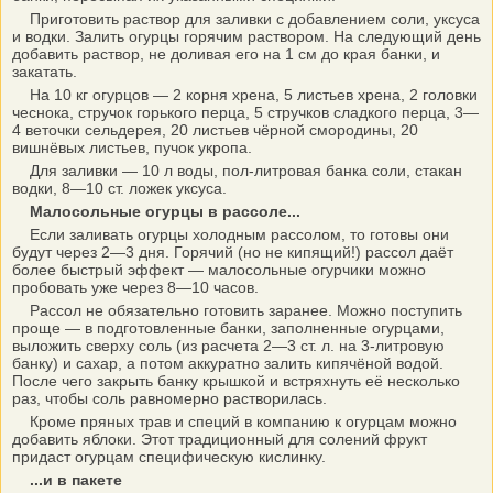
Приготовить раствор для заливки с добавлением соли, уксуса
и водки. Залить огурцы горячим раствором. На следующий день
добавить раствор, не доливая его на 1 см до края банки, и
закатать.
На 10 кг огурцов — 2 корня хрена, 5 листьев хрена, 2 головки
чеснока, стручок горького перца, 5 стручков сладкого перца, 3—
4 веточки сельдерея, 20 листьев чёрной смородины, 20
вишнёвых листьев, пучок укропа.
Для заливки — 10 л воды, пол-литровая банка соли, стакан
водки, 8—10 ст. ложек уксуса.
Малосольные огурцы в рассоле...
Если заливать огурцы холодным рассолом, то готовы они
будут через 2—3 дня. Горячий (но не кипящий!) рассол даёт
более быстрый эффект — малосольные огурчики можно
пробовать уже через 8—10 часов.
Рассол не обязательно готовить заранее. Можно поступить
проще — в подготовленные банки, заполненные огурцами,
выложить сверху соль (из расчета 2—3 ст. л. на 3-литровую
банку) и сахар, а потом аккуратно залить кипячёной водой.
После чего закрыть банку крышкой и встряхнуть её несколько
раз, чтобы соль равномерно растворилась.
Кроме пряных трав и специй в компанию к огурцам можно
добавить яблоки. Этот традиционный для солений фрукт
придаст огурцам специфическую кислинку.
...и в пакете