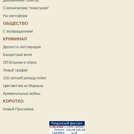
Деревянный трактор
Союзнические “покатушки”
На светофоре
ОБЩЕСТВО
С возвращением!
КРИМИНАЛ
Дерзость скотокрадов
Бандитская воля
ОПЭгэшник и обрез
Левый трафик
150-летний рекорд побит
Цветметчик из Марказа
Криминальные войны
КОРОТКО
Новый Пресняков