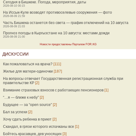
Сегодня в Бишкеке. Погода, мероприятия, даты
2026-08-10 00:15
На Иссык-Куле возводят противоселевые сооружения — фото
2026-08-09 21:59
Часть Бишкека останется без света — график отключений на 10 августа
2026-08-09 21:03
Прогноз погоды в Кыргызстане на 10 августа: местами дожди
2026-08-09 21:00
Новости предоставлены Порталом FOR.KG
ДИСКУССИИ
Как пожаловаться на врача?
[111]
Жилье для матери-одиночки
[187]
На вопросы отвечает Государственная регистрационная служба при
правительстве КР
[2]
Взимание страховых взносов с работающих пенсионеров
[1]
“…я — ближе к небу”
[2]
Будущее — за “open source”
[2]
Бал за успехи
[2]
Хочу сдать ребенка в приют
[2]
Скандал, в грязи которого испачканы все
[1]
Бойтесь красавцев, дев уносящих
[3]