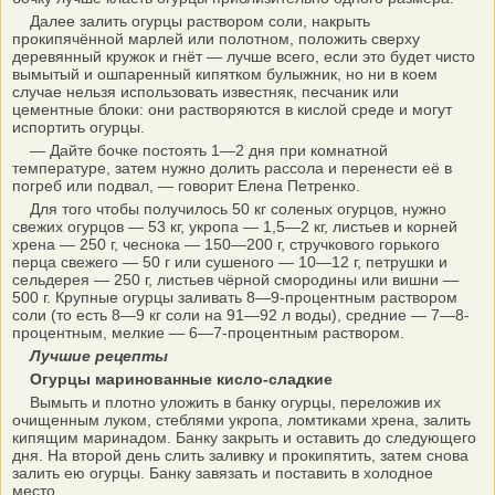
Далее залить огурцы раствором соли, накрыть
прокипячённой марлей или полотном, положить сверху
деревянный кружок и гнёт — лучше всего, если это будет чисто
вымытый и ошпаренный кипятком булыжник, но ни в коем
случае нельзя использовать известняк, песчаник или
цементные блоки: они растворяются в кислой среде и могут
испортить огурцы.
— Дайте бочке постоять 1—2 дня при комнатной
температуре, затем нужно долить рассола и перенести её в
погреб или подвал, — говорит Елена Петренко.
Для того чтобы получилось 50 кг соленых огурцов, нужно
свежих огурцов — 53 кг, укропа — 1,5—2 кг, листьев и корней
хрена — 250 г, чеснока — 150—200 г, стручкового горького
перца свежего — 50 г или сушеного — 10—12 г, петрушки и
сельдерея — 250 г, листьев чёрной смородины или вишни —
500 г. Крупные огурцы заливать 8—9-процентным раствором
соли (то есть 8—9 кг соли на 91—92 л воды), средние — 7—8-
процентным, мелкие — 6—7-процентным раствором.
Лучшие рецепты
Огурцы маринованные кисло-сладкие
Вымыть и плотно уложить в банку огурцы, переложив их
очищенным луком, стеблями укропа, ломтиками хрена, залить
кипящим маринадом. Банку закрыть и оставить до следующего
дня. На второй день слить заливку и прокипятить, затем снова
залить ею огурцы. Банку завязать и поставить в холодное
место.