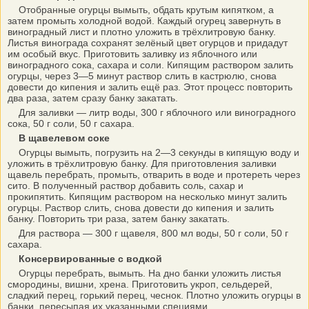
Отобранные огурцы вымыть, обдать крутым кипятком, а
затем промыть холодной водой. Каждый огурец завернуть в
виноградный лист и плотно уложить в трёхлитровую банку.
Листья винограда сохранят зелёный цвет огурцов и придадут
им особый вкус. Приготовить заливку из яблочного или
виноградного сока, сахара и соли. Кипящим раствором залить
огурцы, через 3—5 минут раствор слить в кастрюлю, снова
довести до кипения и залить ещё раз. Этот процесс повторить
два раза, затем сразу банку закатать.
Для заливки — литр воды, 300 г яблочного или виноградного
сока, 50 г соли, 50 г сахара.
В щавелевом соке
Огурцы вымыть, погрузить на 2—3 секунды в кипящую воду и
уложить в трёхлитровую банку. Для приготовления заливки
щавель перебрать, промыть, отварить в воде и протереть через
сито. В полученный раствор добавить соль, сахар и
прокипятить. Кипящим раствором на несколько минут залить
огурцы. Раствор слить, снова довести до кипения и залить
банку. Повторить три раза, затем банку закатать.
Для раствора — 300 г щавеля, 800 мл воды, 50 г соли, 50 г
сахара.
Консервированные с водкой
Огурцы перебрать, вымыть. На дно банки уложить листья
смородины, вишни, хрена. Приготовить укроп, сельдерей,
сладкий перец, горький перец, чеснок. Плотно уложить огурцы в
банки, пересыпая их указанными специями.