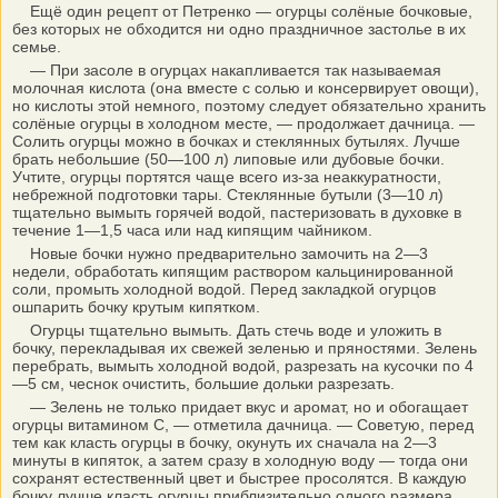
Ещё один рецепт от Петренко — огурцы солёные бочковые,
без которых не обходится ни одно праздничное застолье в их
семье.
— При засоле в огурцах накапливается так называемая
молочная кислота (она вместе с солью и консервирует овощи),
но кислоты этой немного, поэтому следует обязательно хранить
солёные огурцы в холодном месте, — продолжает дачница. —
Солить огурцы можно в бочках и стеклянных бутылях. Лучше
брать небольшие (50—100 л) липовые или дубовые бочки.
Учтите, огурцы портятся чаще всего из-за неаккуратности,
небрежной подготовки тары. Стеклянные бутыли (3—10 л)
тщательно вымыть горячей водой, пастеризовать в духовке в
течение 1—1,5 часа или над кипящим чайником.
Новые бочки нужно предварительно замочить на 2—3
недели, обработать кипящим раствором кальцинированной
соли, промыть холодной водой. Перед закладкой огурцов
ошпарить бочку крутым кипятком.
Огурцы тщательно вымыть. Дать стечь воде и уложить в
бочку, перекладывая их свежей зеленью и пряностями. Зелень
перебрать, вымыть холодной водой, разрезать на кусочки по 4
—5 см, чеснок очистить, большие дольки разрезать.
— Зелень не только придает вкус и аромат, но и обогащает
огурцы витамином С, — отметила дачница. — Советую, перед
тем как класть огурцы в бочку, окунуть их сначала на 2—3
минуты в кипяток, а затем сразу в холодную воду — тогда они
сохранят естественный цвет и быстрее просолятся. В каждую
бочку лучше класть огурцы приблизительно одного размера.