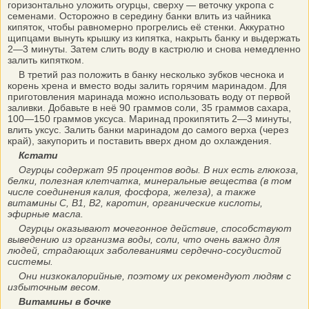
горизонтально уложить огурцы, сверху — веточку укропа с
семенами. Осторожно в середину банки влить из чайника
кипяток, чтобы равномерно прогрелись её стенки. Аккуратно
щипцами вынуть крышку из кипятка, накрыть банку и выдержать
2—3 минуты. Затем слить воду в кастрюлю и снова немедленно
залить кипятком.
В третий раз положить в банку несколько зубков чеснока и
корень хрена и вместо воды залить горячим маринадом. Для
приготовления маринада можно использовать воду от первой
заливки. Добавьте в неё 90 граммов соли, 35 граммов сахара,
100—150 граммов уксуса. Маринад прокипятить 2—3 минуты,
влить уксус. Залить банки маринадом до самого верха (через
край), закупорить и поставить вверх дном до охлаждения.
Кстати
Огурцы содержат 95 процентов воды. В них есть глюкоза,
белки, полезная клетчатка, минеральные вещества (в том
числе соединения калия, фосфора, железа), а также
витамины С, В1, В2, каротин, органические кислоты,
эфирные масла.
Огурцы оказывают мочегонное действие, способствуют
выведению из организма воды, соли, что очень важно для
людей, страдающих заболеваниями сердечно-сосудистой
системы.
Они низкокалорийные, поэтому их рекомендуют людям с
избыточным весом.
Витамины в бочке