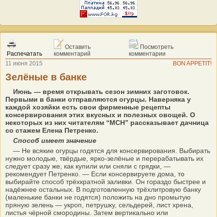
Оставить
Посмотреть
Распечатать
комментарий
комментарии
11 июня 2015
ВON APPETIT!
Зелёные в банке
Июнь — время открывать сезон зимних заготовок.
Первыми в банки отправляются огурцы. Наверняка у
каждой хозяйки есть свои фирменные рецепты
консервирования этих вкусных и полезных овощей. О
некоторых из них читателям “МСН” рассказывает дачница
со стажем Елена Петренко.
Способ имеет значение
— Не всякие огурцы годятся для консервирования. Выбирать
нужно молодые, твёрдые, ярко-зелёные и перерабатывать их
следует сразу же, как купили или сняли с грядки, —
рекомендует Петренко. — Если консервируете дома, то
выбирайте способ трёхкратной заливки. Он гораздо быстрее и
надёжнее остальных. В подготовленную трёхлитровую банку
(маленькие банки не годятся) положить на дно промытую
пряную зелень — укроп, петрушку, сельдерей, лист хрена,
листья чёрной смородины. Затем вертикально или