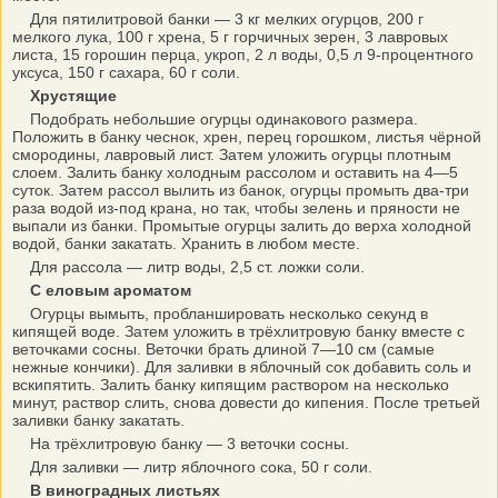
Для пятилитровой банки — 3 кг мелких огурцов, 200 г
мелкого лука, 100 г хрена, 5 г горчичных зерен, 3 лавровых
листа, 15 горошин перца, укроп, 2 л воды, 0,5 л 9-процентного
уксуса, 150 г сахара, 60 г соли.
Хрустящие
Подобрать небольшие огурцы одинакового размера.
Положить в банку чеснок, хрен, перец горошком, листья чёрной
смородины, лавровый лист. Затем уложить огурцы плотным
слоем. Залить банку холодным рассолом и оставить на 4—5
суток. Затем рассол вылить из банок, огурцы промыть два-три
раза водой из-под крана, но так, чтобы зелень и пряности не
выпали из банки. Промытые огурцы залить до верха холодной
водой, банки закатать. Хранить в любом месте.
Для рассола — литр воды, 2,5 ст. ложки соли.
С еловым ароматом
Огурцы вымыть, пробланшировать несколько секунд в
кипящей воде. Затем уложить в трёхлитровую банку вместе с
веточками сосны. Веточки брать длиной 7—10 см (самые
нежные кончики). Для заливки в яблочный сок добавить соль и
вскипятить. Залить банку кипящим раствором на несколько
минут, раствор слить, снова довести до кипения. После третьей
заливки банку закатать.
На трёхлитровую банку — 3 веточки сосны.
Для заливки — литр яблочного сока, 50 г соли.
В виноградных листьях