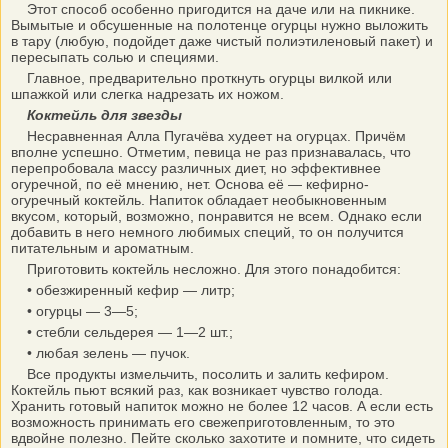
Этот способ особенно пригодится на даче или на пикнике.
Вымытые и обсушенные на полотенце огурцы нужно выложить
в тару (любую, подойдет даже чистый полиэтиленовый пакет) и
пересыпать солью и специями.
Главное, предварительно проткнуть огурцы вилкой или
шпажкой или слегка надрезать их ножом.
Коктейль для звезды
Несравненная Алла Пугачёва худеет на огурцах. Причём
вполне успешно. Отметим, певица не раз признавалась, что
перепробовала массу различных диет, но эффективнее
огуречной, по её мнению, нет. Основа её — кефирно-
огуречный коктейль. Напиток обладает необыкновенным
вкусом, который, возможно, понравится не всем. Однако если
добавить в него немного любимых специй, то он получится
питательным и ароматным.
Приготовить коктейль несложно. Для этого понадобится:
• обезжиренный кефир — литр;
• огурцы — 3—5;
• стебли сельдерея — 1—2 шт.;
• любая зелень — пучок.
Все продукты измельчить, посолить и залить кефиром.
Коктейль пьют всякий раз, как возникает чувство голода.
Хранить готовый напиток можно не более 12 часов. А если есть
возможность принимать его свежеприготовленным, то это
вдвойне полезно. Пейте сколько захотите и помните, что сидеть