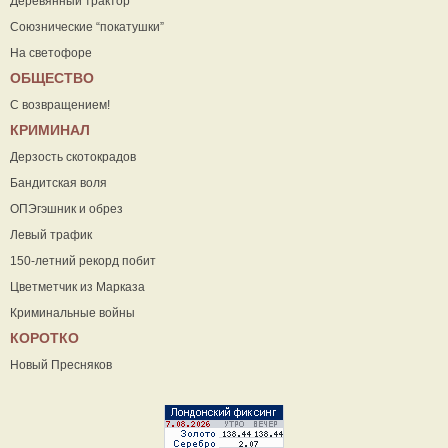
Деревянный трактор
Союзнические “покатушки”
На светофоре
ОБЩЕСТВО
С возвращением!
КРИМИНАЛ
Дерзость скотокрадов
Бандитская воля
ОПЭгэшник и обрез
Левый трафик
150-летний рекорд побит
Цветметчик из Марказа
Криминальные войны
КОРОТКО
Новый Пресняков