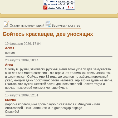
Оставить комментарий
Вернуться к статье
Бойтесь красавцев, дев уносящих
19 февраля 2026, 17:04
Аскат
привет
20 августа 2009, 18:14
Anna
Я живу в Грузии, этнически русская, меня тоже украли для замужества
в 18 лет без моего согласия. Это огромная травма как психическая так
и физическая. Сейчас мне 32 года, до сих пор не забыла пережитый
ужас, каждый день проклинаю этого человека, однако на душе не легче.
Считаю, что нужен жесткий закон для похитителей невест, тогда и
несчастных судеб женских меньше будет.
15 августа 2009, 12:51
галина
Дорогие коллеги, мне срочно нужно связаться с Минурой и/или
Анатсасией. Пож напишите мне galapet@ip.osgf.ge
Спасибо!