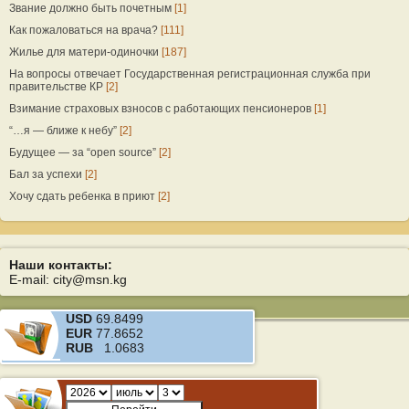
Звание должно быть почетным
[1]
Как пожаловаться на врача?
[111]
Жилье для матери-одиночки
[187]
На вопросы отвечает Государственная регистрационная служба при
правительстве КР
[2]
Взимание страховых взносов с работающих пенсионеров
[1]
“…я — ближе к небу”
[2]
Будущее — за “open source”
[2]
Бал за успехи
[2]
Хочу сдать ребенка в приют
[2]
Наши контакты:
E-mail: city@msn.kg
USD
69.8499
EUR
77.8652
RUB
1.0683