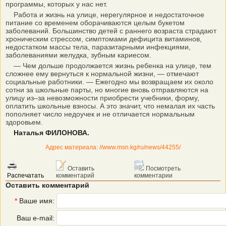
программы, которых у нас нет.
Работа и жизнь на улице, нерегулярное и недостаточное
питание со временем оборачиваются целым букетом
заболеваний. Большинство детей с раннего возраста страдают
хроническим стрессом, симптомами дефицита витаминов,
недостатком массы тела, паразитарными инфекциями,
заболеваниями желудка, зубным кариесом.
— Чем дольше продолжается жизнь ребенка на улице, тем
сложнее ему вернуться к нормальной жизни, — отмечают
социальные работники. — Ежегодно мы возвращаем их около
сотни за школьные парты, но многие вновь отправляются на
улицу из–за невозможности приобрести учебники, форму,
оплатить школьные взносы. А это значит, что немалая их часть
пополняет число недоучек и не отличается нормальным
здоровьем.
Наталья ФИЛОНОВА.
Адрес материала: //www.msn.kg/ru/news/44255/
Оставить
Посмотреть
Распечатать
комментарий
комментарии
Оставить комментарий
*
Ваше имя:
Ваш e-mail: