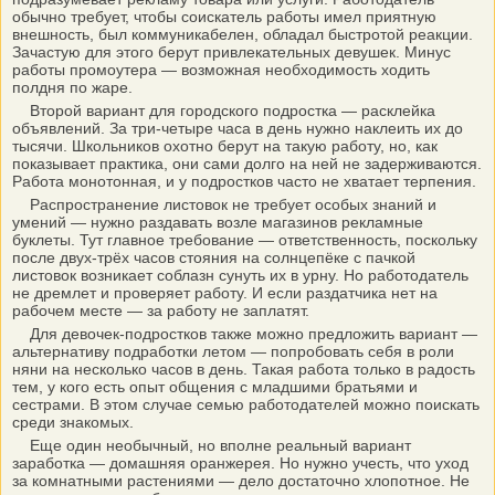
обычно требует, чтобы соискатель работы имел приятную
внешность, был коммуникабелен, обладал быстротой реакции.
Зачастую для этого берут привлекательных девушек. Минус
работы промоутера — возможная необходимость ходить
полдня по жаре.
Второй вариант для городского подростка — расклейка
объявлений. За три-четыре часа в день нужно наклеить их до
тысячи. Школьников охотно берут на такую работу, но, как
показывает практика, они сами долго на ней не задерживаются.
Работа монотонная, и у подростков часто не хватает терпения.
Распространение листовок не требует особых знаний и
умений — нужно раздавать возле магазинов рекламные
буклеты. Тут главное требование — ответственность, поскольку
после двух-трёх часов стояния на солнцепёке с пачкой
листовок возникает соблазн сунуть их в урну. Но работодатель
не дремлет и проверяет работу. И если раздатчика нет на
рабочем месте — за работу не заплатят.
Для девочек-подростков также можно предложить вариант —
альтернативу подработки летом — попробовать себя в роли
няни на несколько часов в день. Такая работа только в радость
тем, у кого есть опыт общения с младшими братьями и
сестрами. В этом случае семью работодателей можно поискать
среди знакомых.
Еще один необычный, но вполне реальный вариант
заработка — домашняя оранжерея. Но нужно учесть, что уход
за комнатными растениями — дело достаточно хлопотное. Не