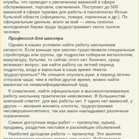
клумбы, что приводит к увеличению вакансий в сфере
обслуживания, торговли, озеленения. Поступает до 500
вакансий в сфере туризма для работы в пансионатах Иссык-
Кульской области (официанты, повара, горничные и др.). По
официальным данным, всего за май — июнь сезонно
молодежная биржа труда трудоустраивает около тысячи
человек.
Профессия для школяра
Однако в наших условиях найти работу школьникам
непросто. Если раньше при школах существовали специальные
стройотряды или группы, где подростки собирали металлолом,
макулатуру, бутылки, то сейчас этого нет. Конечно, сразу
возникает вопрос: как найти работу на летний период
подростку, когда и взрослым в наше время тяжело
трудоустроиться? Не спешите опускать руки: в период летних
отпусков чаще, чем в любое другое время, можно найти
вакансии на неквалифицированный труд.
К сожалению, найти официальную и высокооплачиваемую
работу школьнику практически невозможно. В большинстве
компаний ответят: для вас работы нет. У одних нет вакансий, у
других — желания множить хлопоты, трудоустраивая
несовершеннолетнего, так как закон накладывает различные
ограничения.
Самые доступные виды работ — промоутер, курьер,
продавец, раздатчик листовок и расклейщик объявлений.
Наиболее доходная работа — промоутер. Это занятие
подразумевает рекламу товара или услуги. Работодатель