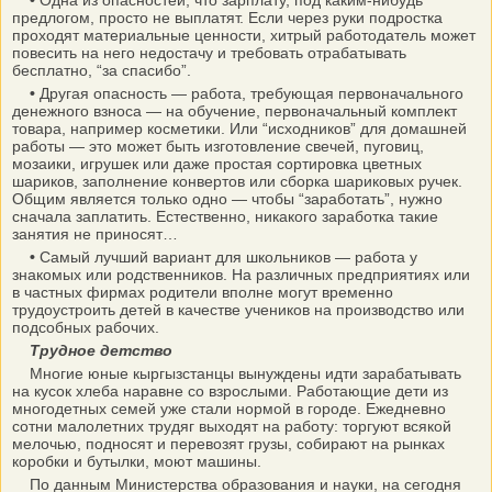
•
Одна из опасностей, что зарплату, под каким-нибудь
предлогом, просто не выплатят. Если через руки подростка
проходят материальные ценности, хитрый работодатель может
повесить на него недостачу и требовать отрабатывать
бесплатно, “за спасибо”.
•
Другая опасность — работа, требующая первоначального
денежного взноса — на обучение, первоначальный комплект
товара, например косметики. Или “исходников” для домашней
работы — это может быть изготовление свечей, пуговиц,
мозаики, игрушек или даже простая сортировка цветных
шариков, заполнение конвертов или сборка шариковых ручек.
Общим является только одно — чтобы “заработать”, нужно
сначала заплатить. Естественно, никакого заработка такие
занятия не приносят…
•
Самый лучший вариант для школьников — работа у
знакомых или родственников. На различных предприятиях или
в частных фирмах родители вполне могут временно
трудоустроить детей в качестве учеников на производство или
подсобных рабочих.
Трудное детство
Многие юные кыргызстанцы вынуждены идти зарабатывать
на кусок хлеба наравне со взрослыми. Работающие дети из
многодетных семей уже стали нормой в городе. Ежедневно
сотни малолетних трудяг выходят на работу: торгуют всякой
мелочью, подносят и перевозят грузы, собирают на рынках
коробки и бутылки, моют машины.
По данным Министерства образования и науки, на сегодня