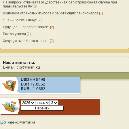
На вопросы отвечает Государственная регистрационная служба при
правительстве КР
[2]
Взимание страховых взносов с работающих пенсионеров
[1]
“…я — ближе к небу”
[2]
Будущее — за “open source”
[2]
Бал за успехи
[2]
Хочу сдать ребенка в приют
[2]
Наши контакты:
E-mail: city@msn.kg
USD
69.8499
EUR
77.8652
RUB
1.0683