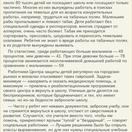
около 80 тысяч детей не посещают школу или посещают только
частично. Многие из них вынуждены работать в поисках
пропитания на тяжелых для их возраста изнурительных
работах, например, трудиться на табачных полях. Маленькие
рабы пропалывают и ломают табак. Дети работают без
специальной одежды и респираторов, многие страдают от
аллергии, очень часто болеют. Табак им приходится
сортировать, прессовать, шнуровать и переносить тяжелыми
охапками. Ребятня не знает о вреде работы на табачных полях,
а их родители вынуждены выживать.
По статистике, среди работающих больше мальчиков — 49
процентов, чем девочек — 41. При этом девочки больше — 78
процентов занимаются неоплачиваемой домашней работой по
срав­нению с мальчиками — 59.
Работники Центра защиты детей регулярно на городских
рынках и вокзалах отыскивают таких гаврошей. Задача-
минимум — накормить и оказать медицинскую помощь, а
максимум — привлечь к реабилитационным программам
своего центра и вернуть в школу. Уличные дети делятся на
беспризорников, которые бродяжничают, и тех, кто имеет
семьи, но из–за бедности забросили школу.
— Часто у ребят нет никаких документов, забросив учебу, они
не стремятся вернуться в школу, отстают от сверстников в
развитии. Случается, что учителя вместо того, чтобы им
помочь, прикрепляют ярлыки “тупой” и “бездарный”, — говорят
социальные работники. — Лучшим решением было бы открыть
классы выравнивания, но для них нужны специальные учебные