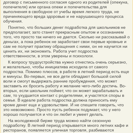
договор с письменного согласия одного из родителей (опекуна,
попечителя) или органа опеки и попечительства для
выполнения в свободное от учебы время легкого труда, не
причиняющего вреда здоровью и не нарушающего процесса
обучения.
Понятно, что больших денег подработка для школьников не
предполагает, зато станет прекрасным опытом и осознанием
того, что просто так ничего не дается. Сколько ни рассказывай о
деньгах, а пока ребенок не заработает свои первые кровные и
сам не получит практику обращения с ними, он не научится ни
ценить их, ни экономить. Работа учит подростка
ответственности, в этом уверены и психологи.
К вопросу трудоустройства нужно отнестись очень серьезно,
и желательно, чтобы инициатива исходила от самого
подростка. Помимо плюсов, в работе в летний период есть еще
и минусы. Во-первых, не все дети обладают большой силой
воли и смогут выдержать ранние пробуждения, что может
заставить их бросить работу и желание чего-либо достичь. Во-
вторых, если школьник поймет, что он может зарабатывать и
сам, то ухудшится контакт с родителями, и участятся споры в
семье. В идеале работа подростка должна приносить ему
кроме денег еще и удовольствие. И не спешите говорить, что
это невозможно. Просто пусть ребенок подумает, что у него
хорошо получается и что он любит и умеет делать.
На молодежной бирже труда можно найти сезонную
подработку. В летний период открывается много летних кафе и
ресторанов, появляется уличная торговля, разбиваются