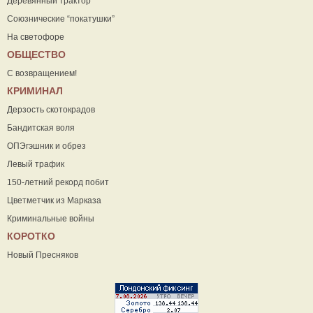
Деревянный трактор
Союзнические “покатушки”
На светофоре
ОБЩЕСТВО
С возвращением!
КРИМИНАЛ
Дерзость скотокрадов
Бандитская воля
ОПЭгэшник и обрез
Левый трафик
150-летний рекорд побит
Цветметчик из Марказа
Криминальные войны
КОРОТКО
Новый Пресняков