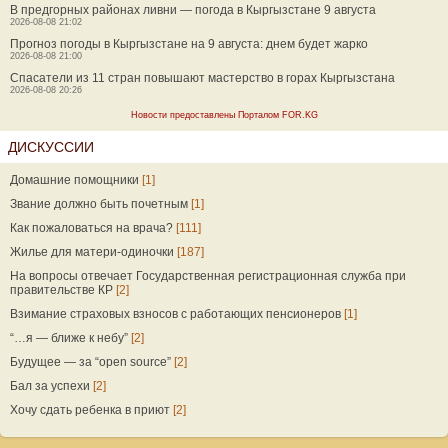
В предгорных районах ливни — погода в Кыргызстане 9 августа
2026-08-08 21:02
Прогноз погоды в Кыргызстане на 9 августа: днем будет жарко
2026-08-08 21:00
Спасатели из 11 стран повышают мастерство в горах Кыргызстана
2026-08-08 20:26
Новости предоставлены Порталом FOR.KG
ДИСКУССИИ
Домашние помощники
[1]
Звание должно быть почетным
[1]
Как пожаловаться на врача?
[111]
Жилье для матери-одиночки
[187]
На вопросы отвечает Государственная регистрационная служба при
правительстве КР
[2]
Взимание страховых взносов с работающих пенсионеров
[1]
“…я — ближе к небу”
[2]
Будущее — за “open source”
[2]
Бал за успехи
[2]
Хочу сдать ребенка в приют
[2]