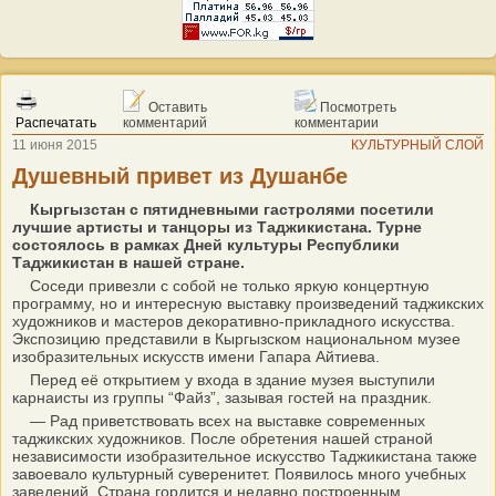
Оставить
Посмотреть
Распечатать
комментарий
комментарии
11 июня 2015
КУЛЬТУРНЫЙ СЛОЙ
Душевный привет из Душанбе
Кыргызстан с пятидневными гастролями посетили
лучшие артисты и танцоры из Таджикистана. Турне
состоялось в рамках Дней культуры Республики
Таджикистан в нашей стране.
Соседи привезли с собой не только яркую концертную
программу, но и интересную выставку произведений таджикских
художников и мастеров декоративно-прикладного искусства.
Экспозицию представили в Кыргызском национальном музее
изобразительных искусств имени Гапара Айтиева.
Перед её открытием у входа в здание музея выступили
карнаисты из группы “Файз”, зазывая гостей на праздник.
— Рад приветствовать всех на выставке современных
таджикских художников. После обретения нашей страной
независимости изобразительное искусство Таджикистана также
завоевало культурный суверенитет. Появилось много учебных
заведений. Страна гордится и недавно построенным