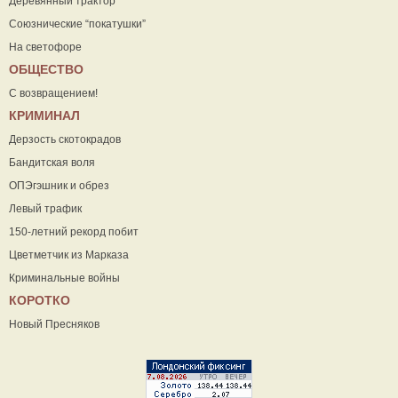
Деревянный трактор
Союзнические “покатушки”
На светофоре
ОБЩЕСТВО
С возвращением!
КРИМИНАЛ
Дерзость скотокрадов
Бандитская воля
ОПЭгэшник и обрез
Левый трафик
150-летний рекорд побит
Цветметчик из Марказа
Криминальные войны
КОРОТКО
Новый Пресняков