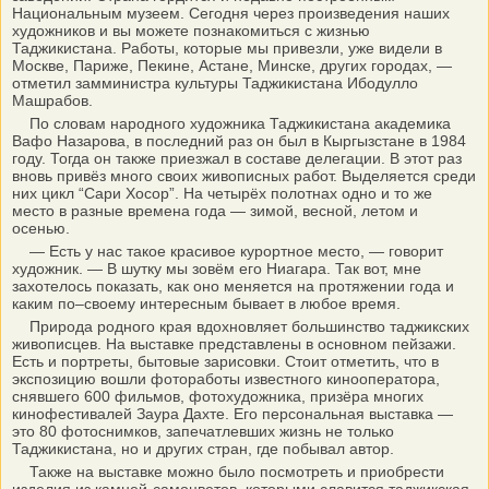
Национальным музеем. Сегодня через произведения наших
художников и вы можете познакомиться с жизнью
Таджикистана. Работы, которые мы привезли, уже видели в
Москве, Париже, Пекине, Астане, Минске, других городах, —
отметил замминистра культуры Таджикистана Ибодулло
Машрабов.
По словам народного художника Таджикистана академика
Вафо Назарова, в последний раз он был в Кыргызстане в 1984
году. Тогда он также приезжал в составе делегации. В этот раз
вновь привёз много своих живописных работ. Выделяется среди
них цикл “Сари Хосор”. На четырёх полотнах одно и то же
место в разные времена года — зимой, весной, летом и
осенью.
— Есть у нас такое красивое курортное место, — говорит
художник. — В шутку мы зовём его Ниагара. Так вот, мне
захотелось показать, как оно меняется на протяжении года и
каким по–своему интересным бывает в любое время.
Природа родного края вдохновляет большинство таджикских
живописцев. На выставке представлены в основном пейзажи.
Есть и портреты, бытовые зарисовки. Стоит отметить, что в
экспозицию вошли фотоработы известного кинооператора,
снявшего 600 фильмов, фотохудожника, призёра многих
кинофестивалей Заура Дахте. Его персональная выставка —
это 80 фотоснимков, запечатлевших жизнь не только
Таджикистана, но и других стран, где побывал автор.
Также на выставке можно было посмотреть и приобрести