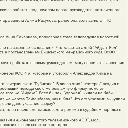
аясь работать под началом нового руководства, назначенного
тора заняла Азима Расулова, ранее она возглавляла ТПО
ала Анна Сахарцева, популярная тогда телеведущая новостной
о на законных основаниях. Что касается акций “Айдын–Кол”
рест, а постановлением Бишкекского межрайонного суда ОсОО
хочет работать с новым руководством, могут написать заявление
ционеры КООРТа, которые и уговорили Александра Кима на
вечеркинского “Рубикона”. В число этих “шестерок” входил и
угробивший некогда свою же рекламную фирму, помогая
 того же “Айрека”. Всех бы так, “угрожая”, кидали на бабки!
ая же жертва Тойгонбаева, как и Ким? Что его угрозами вынудили
, если дано указание сверху?
а, то он после смены акаевского режима в судебном порядке в
заявил акционерам этого телевизионного АОЗТ, мол,
режних хозяев своих дел по горло.