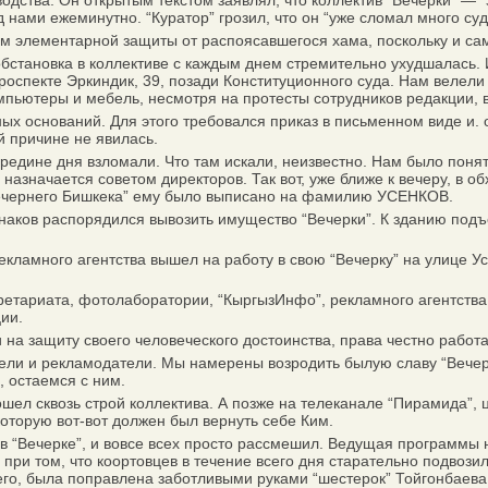
тва. Он открытым текстом заявлял, что коллектив “Вечерки” — “з
д нами ежеминутно. “Куратор” грозил, что он “уже сломал много су
ам элементарной защиты от распоясавшегося хама, поскольку и с
становка в коллективе с каждым днем стремительно ухудшалась. И 
спекте Эркиндик, 39, позади Конституционного суда. Нам велели п
мпьютеры и мебель, несмотря на протесты сотрудников редакции, в
 оснований. Для этого требовался приказ в письменном виде и. 
й причине не явилась.
едине дня взломали. Что там искали, неизвестно. Нам было понятн
 назначается советом директоров. Так вот, уже ближе к вечеру, в
ечернего Бишкека” ему было выписано на фамилию УСЕНКОВ.
аков распорядился вывозить имущество “Вечерки”. К зданию подъе
кламного агентства вышел на работу в свою “Вечерку” на улице У
етариата, фотолаборатории, “КыргызИнфо”, рекламного агентства,
ии.
 защиту своего человеческого достоинства, права честно работат
ли и рекламодатели. Мы намерены возродить былую славу “Вечерк
 остаемся с ним.
ел сквозь строй коллектива. А позже на телеканале “Пирамида”, 
 которую вот-вот должен был вернуть себе Ким.
ечерке”, и вовсе всех просто рассмешил. Ведущая программы но
ри том, что коортовцев в течение всего дня старательно подвозили
го, была поправлена заботливыми руками “шестерок” Тойгонбаева