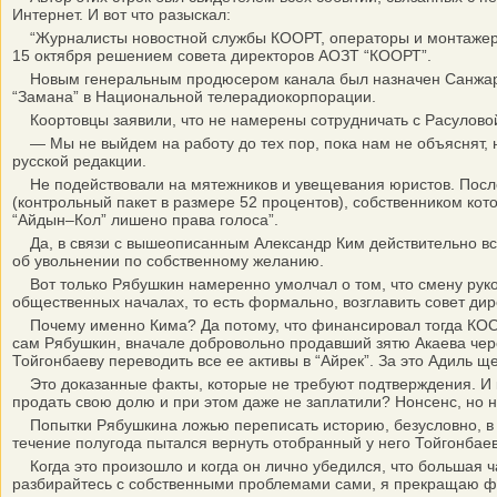
Интернет. И вот что разыскал:
“Журналисты новостной службы КООРТ, операторы и монтажеры с
15 октября решением совета директоров АОЗТ “КООРТ”.
Новым генеральным продюсером канала был назначен Санжар Ка
“Замана” в Национальной телерадиокорпорации.
Коортовцы заявили, что не намерены сотрудничать с Расуловой
— Мы не выйдем на работу до тех пор, пока нам не объяснят, н
русской редакции.
Не подействовали на мятежников и увещевания юристов. Послед
(контрольный пакет в размере 52 процентов), собственником ко
“Айдын–Кол” лишено права голоса”.
Да, в связи с вышеописанным Александр Ким действительно встре
об увольнении по собственному желанию.
Вот только Рябушкин намеренно умолчал о том, что смену руко
общественных началах, то есть формально, возглавить совет дир
Почему именно Кима? Да потому, что финансировал тогда КООРТ 
сам Рябушкин, вначале добровольно продавший зятю Акаева чере
Тойгонбаеву переводить все ее активы в “Айрек”. За это Адиль ще
Это доказанные факты, которые не требуют подтверждения. И как
продать свою долю и при этом даже не заплатили? Нонсенс, но н
Попытки Рябушкина ложью переписать историю, безусловно, в ко
течение полугода пытался вернуть отобранный у него Тойгонбае
Когда это произошло и когда он лично убедился, что большая ч
разбирайтесь с собственными проблемами сами, я прекращаю фин