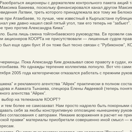
обраться акционеры с держателем контрольного пакета акций так
 Максима Бакиева, поскольку финансировался канал другом Максим
левидения Латвии, треть которого принадлежала все тому же Белоко
 при Атамбаеве, то лучше, чем известный в Кыргызстане публицис
канал уже давно нашел свой пятый угол, там его теперь не “забьют
е трио против Александра Кима”.
. Была лишь смена тойгонбаевского руководства. Ее провели сам
ии акционеров КООРТа не присутствовали — лишенные судом права
был еще один бунт. И он тоже был тесно связан с “Ру­биконом”, К
черкинцы. Пока Александр Ким доказывал свою правоту в судах, и
гонбаева. Но однажды терпение коллектива лопнуло. Вот что сами
ября 2005 года категорически отказался работать с прежним руко
ека” и рекламного агентства “Айрек” практически в полном соста
адова и Азамата Тынаева, спецкора Елены Авдеевой (теперь поня
ного агентства “Айрек”.
й выбор на телеканале КООРТ?
 тем более не самозахват. Нам просто надоело быть покорными сл
ыдавать себя за якобы конструктивную оппозицию нынешнему руков
ез согласования с авторами. Никакие возражения в расчет не при
орской правки” материалы приобретали совершенно иной смысл — н
ересам.