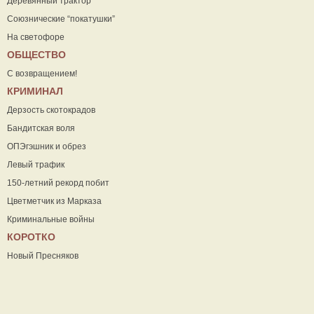
Деревянный трактор
Союзнические “покатушки”
На светофоре
ОБЩЕСТВО
С возвращением!
КРИМИНАЛ
Дерзость скотокрадов
Бандитская воля
ОПЭгэшник и обрез
Левый трафик
150-летний рекорд побит
Цветметчик из Марказа
Криминальные войны
КОРОТКО
Новый Пресняков