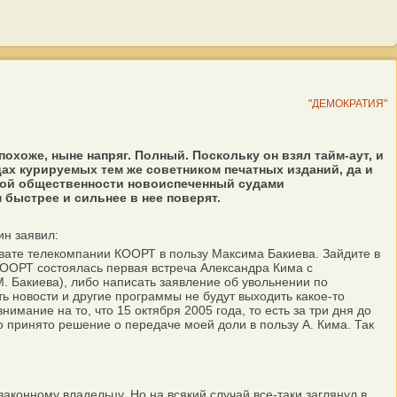
"ДЕМОКРАТИЯ"
хоже, ныне напряг. Полный. Поскольку он взял тайм-аут, и
цах курируемых тем же советником печатных изданий, да и
окой общественности новоиспеченный судами
 быстрее и сильнее в нее поверят.
н заявил:
хвате телекомпании КООРТ в пользу Максима Бакиева. Зайдите в
 КООРТ состоялась первая встреча Александра Кима с
. Бакиева), либо написать заявление об увольнении по
ть новости и другие программы не будут выходить какое-то
имание на то, что 15 октября 2005 года, то есть за три дня до
о принято решение о передаче моей доли в пользу А. Кима. Так
конному владельцу. Но на всякий случай все-таки заглянул в