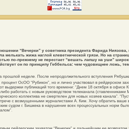
ошении “Вечерки” у советника президента Фарида Ниязова, по
а мелькать жижа наглой клеветнической грязи. Но на страни
остью по-прежнему не перестает “вешать лапшу на уши” шир
ствует он по принципу Геббельса: чем чудовищнее ложь, тем
 прошлой неделе. После непродолжительного вступления Рябушки
1 процент ОсОО “Рубикон”, но и лично участвовал в рейдерском за
 Вот выдержки публикаций того времени: “Днем 18 октября в офисе
либо работать с новым руководством телеканала (ставленниками М
орческого коллектива не смертелен для новых хозяев канала”. “Пус
стрече с возмущенными журналистами А. Ким. Хочу обратить ваше вн
ским судом г. Бишкека в нарушение всех процессуальных норм был
алом”.
рвым рейдерским захватом “Вечерки” и дальнейшим ее возвратом за