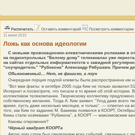
Распечатать
Оставить комментарий
Посмотреть комментарии
11 июня 2015
Ложь как основа идеологии
С новыми провокационно-клеветническими роликами в отн
на подконтрольных “Белому дому” телеканалах уже перестал
на сайтах отдельных информагентств с завидной регулярн
“соучредитель” “Рубикона” Александр Рябушкин. Причем дей
Обыкновенный… Нет, не фашизм, а лгун
Очередная порция подлой клеветы была распространена им на
“Вот вам факты: в октябре 2005 года Ким не только захватил 5
Интернет и посмотрите, что писали в то время об этой истории.
коллективом телекомпании. Творческому коллективу предложено 
собственному желанию. Тогда А. Ким заявил: “Уход даже всего тв
время, пусть даже несколько месяцев, и только”, — отметил на в
того, как Ким по заданию М. Бакиева появился в КООРТ, Октябрь
Кимы стали хозяевами “Рубикона”, а КООРТ — максимовским кан
Каковы откровения?
Чёрный квадрат КООРТа
Автор этих строк был свидетелем всех событий, связанных с пе