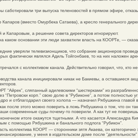
аботировали три выпуска теленовостей в прямом эфире, отказыв
паров (вместо Омурбека Сатаева), а кресло генерального дирек
 и Капаровым, а решение совета директоров игнорируют.
а каком основании эти люди захватили власть на КООРТе, — сказ
ние уверяли телевизионщиков, что собрание акционеров проведен
торых фактически являлся Адиль Тойгонбаев, то на них наложен а
чался с коллективом канала. Действительно говорил, что, кто не 
водства канала инициировали никак не Бакиевы, а оставшиеся ак
екторов.
“Айрек”, сляпанный адилевскими “шестерками” из разграбленного 
з “Петровски корп.” свою долю в “Рубиконе”, а потом полностью 
дро и отблагодарил своего холопа — назначил Рябушкина главой все
 после этого можно поверить в ложь Рябушкина о том, что он так
аши современные суды почему-то поверили. А как тут не поверишь
нечном итоге окажутся тщетными. А что касается Александра Ким
вым с помощью Рябушкина и банального подлога “Рубикон”.
асть коллектива КООРТ — сторонники зятя Акаева, он категорично 
ансирование, у меня в издательском доме после “деятельности” п