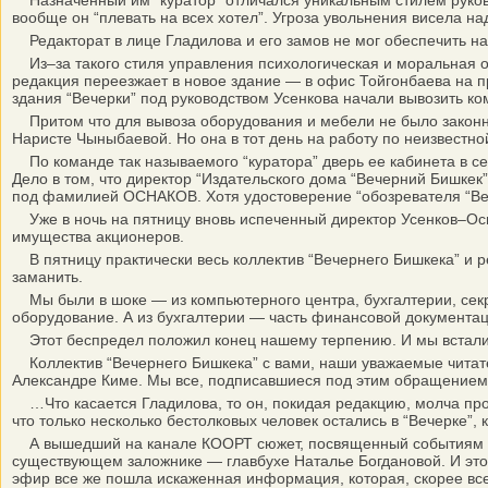
Назначенный им “куратор” отличался уникальным стилем руководс
вообще он “плевать на всех хотел”. Угроза увольнения висела на
Редакторат в лице Гладилова и его замов не мог обеспечить н
Из–за такого стиля управления психологическая и моральная об
редакция переезжает в новое здание — в офис Тойгонбаева на про
здания “Вечерки” под руководством Усенкова начали вывозить ко
Притом что для вывоза оборудования и мебели не было законных
Наристе Чыныбаевой. Но она в тот день на работу по неизвестно
По команде так называемого “куратора” дверь ее кабинета в сер
Дело в том, что директор “Издательского дома “Вечерний Бишкек”
под фамилией ОСНАКОВ. Хотя удостоверение “обозревателя “В
Уже в ночь на пятницу вновь испеченный директор Усенков–Осн
имущества акционеров.
В пятницу практически весь коллектив “Вечернего Бишкека” и ре
заманить.
Мы были в шоке — из компьютерного центра, бухгалтерии, секр
оборудование. А из бухгалтерии — часть финансовой документац
Этот беспредел положил конец нашему терпению. И мы встали на
Коллектив “Вечернего Бишкека” с вами, наши уважаемые читате
Александре Киме. Мы все, подписавшиеся под этим обращением,
…Что касается Гладилова, то он, покидая редакцию, молча прош
что только несколько бестолковых человек остались в “Вечерке”,
А вышедший на канале КООРТ сюжет, посвященный событиям в “В
существующем заложнике — главбухе Наталье Богдановой. И это п
эфир все же пошла искаженная информация, которая, скорее все