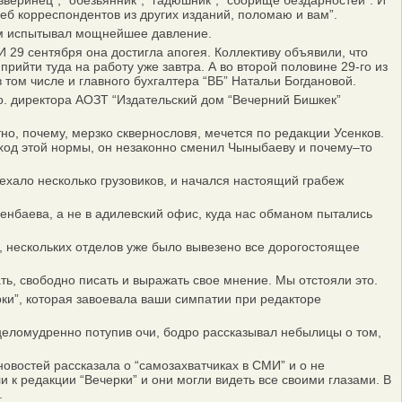
веринец”, “обезьянник”, “гадюшник”, “сборище бездарностей”. И
деб корреспондентов из других изданий, поломаю и вам”.
ам испытывал мощнейшее давление.
29 сентября она достигла апогея. Коллективу объявили, что
рийти туда на работу уже завтра. А во второй половине 29-го из
 том числе и главного бухгалтера “ВБ” Натальи Богдановой.
о. директора АОЗТ “Издательский дом “Вечерний Бишкек”
о, почему, мерзко сквернословя, мечется по редакции Усенков.
 обход этой нормы, он незаконно сменил Чыныбаеву и почему–то
хало несколько грузовиков, и начался настоящий грабеж
сенбаева, а не в адилевский офис, куда нас обманом пытались
 нескольких отделов уже было вывезено все дорогостоящее
ь, свободно писать и выражать свое мнение. Мы отстояли это.
и”, которая завоевала ваши симпатии при редакторе
целомудренно потупив очи, бодро рассказывал небылицы о том,
востей рассказала о “самозахватчиках в СМИ” и о не
 к редакции “Вечерки” и они могли видеть все своими глазами. В
.