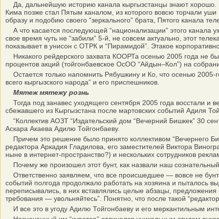
Да, дальнейшую историю канала кыргызстанцы знают хорошо. Раз
Кима позже стал Пятым каналом, из которого вовсю торчали уши
образу и подобию своего “зеркального” брата, Пятого канала те
А что касается последующей “национализации” этого канала уже
свое время чуть не “забили” 5-й, не совсем актуально, этот теле
показывает в унисон с ОТРК и “Пирамидой”. Этакое корпоративно
Никакого рейдерского захвата КООРТа осенью 2005 года не было
процентов акций (тойгонбаевское ОсОО “Айдын–Кол”) на собран
Остается только напомнить Рябушкину и Ко, что осенью 2005-го 
всего кыргызского народа” и его приспешников.
Мятеж мятежу рознь
Тогда под занавес уходящего сентября 2005 года восстали и ве
сбежавшего из Кыргызстана после мартовских событий Адиля Той
“Коллектив АОЗТ “Издательский дом “Вечерний Бишкек” 30 сент
Аскара Акаева Адилю Тойгонбаеву.
Причем это решение было принято коллективом “Вечернего Бишк
редактора Аркадия Гладилова, его заместителей Виктора Виногр
ныне в интернет-пространство?) и нескольких сотрудников реклам
Почему же произошел этот бунт, как назвали наш сознательны
Ответственно заявляем, что все происшедшее — вовсе не бунт и
событий полгода продолжало работать на хозяина и пыталось в
переписывались, в них вставлялись целые абзацы, предложения б
требования — увольняйтесь”. Понятно, что после такой “редакт
И все это в угоду Адилю Тойгонбаеву и его меркантильным инт