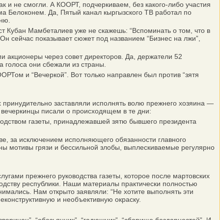
 и не смогли. А КООРТ, подчеркиваем, без какого-либо участия
а Белоконем. Да, Пятый канал кыргызского ТВ работал по
ню.
т Кубан Мамбеталиев уже не скажешь: “Вспоминать о том, что в
”. Он сейчас показывает сюжет под названием “Бизнес на лжи”,
и акционеры через совет директоров. Да, держатели 52
 голоса они сбежали из страны.
ООРТом и “Вечеркой”. Вот только направлен был против “зятя
х принудительно заставляли исполнять волю прежнего хозяина —
 вечеркинцы писали о происходящем в те дни:
водством газеты, принадлежавшей зятю бывшего президента
ве, за исключением исполняющего обязанности главного
тны мотивы грязи и бессильной злобы, выплескиваемые регулярно
угами прежнего руководства газеты, которое после мартовских
одству республики. Наши материалы практически полностью
нимались. Нам открыто заявляли: “Не хотите выполнять эти
еконструктивную и необъективную окраску.