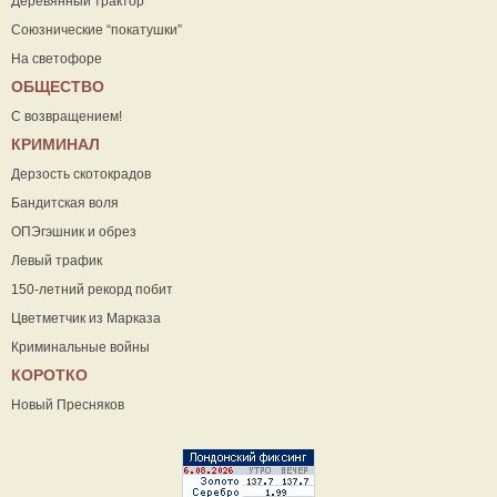
Деревянный трактор
Союзнические “покатушки”
На светофоре
ОБЩЕСТВО
С возвращением!
КРИМИНАЛ
Дерзость скотокрадов
Бандитская воля
ОПЭгэшник и обрез
Левый трафик
150-летний рекорд побит
Цветметчик из Марказа
Криминальные войны
КОРОТКО
Новый Пресняков