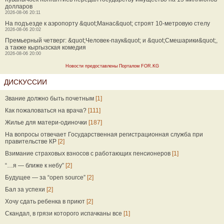
долларов
2026-08-06 20:11
На подъезде к аэропорту &quot;Манас&quot; строят 10-метровую стелу
2026-08-06 20:02
Премьерный четверг: &quot;Человек-паук&quot; и &quot;Смешарики&quot;,
а также кыргызская комедия
2026-08-06 20:00
Новости предоставлены Порталом FOR.KG
ДИСКУССИИ
Звание должно быть почетным
[1]
Как пожаловаться на врача?
[111]
Жилье для матери-одиночки
[187]
На вопросы отвечает Государственная регистрационная служба при
правительстве КР
[2]
Взимание страховых взносов с работающих пенсионеров
[1]
“…я — ближе к небу”
[2]
Будущее — за “open source”
[2]
Бал за успехи
[2]
Хочу сдать ребенка в приют
[2]
Скандал, в грязи которого испачканы все
[1]