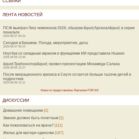
ССЫЛКИ
ЛЕНТА НОВОСТЕЙ
ПСЖ выиграл Лигу чемпионов 2026, обыграв &quot;Арсенал&quot; в серии
пенальти
2026-08-07 00:24
Сегодня в Бишкеке. Погода, мероприятия, даты
2026-08-07 00:15
Ноутбук со складным экраном и функциями ИИ представила Huawei
2026-08-06 23:44
&quot;Трабзонспор&quot; провел презентацию Мохамеда Салаха
2026-08-06 22:27
После миграционного кризиса в Сеуте остается больше тысячи детей и
подростков
2026-08-06 22:11
Новости предоставлены Порталом FOR.KG
ДИСКУССИИ
Домашние помощники
[1]
Звание должно быть почетным
[1]
Как пожаловаться на врача?
[111]
Жилье для матери-одиночки
[187]