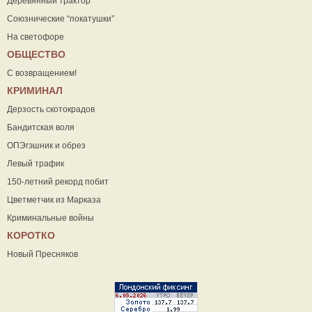
Деревянный трактор
Союзнические “покатушки”
На светофоре
ОБЩЕСТВО
С возвращением!
КРИМИНАЛ
Дерзость скотокрадов
Бандитская воля
ОПЭгэшник и обрез
Левый трафик
150-летний рекорд побит
Цветметчик из Марказа
Криминальные войны
КОРОТКО
Новый Пресняков