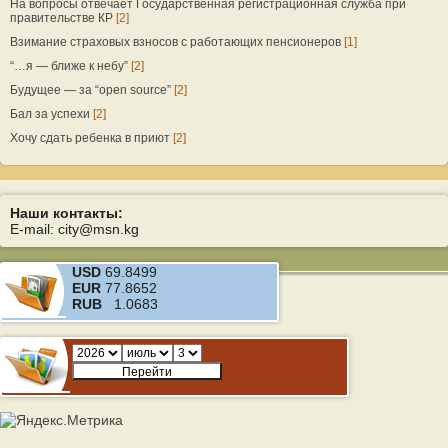
На вопросы отвечает Государственная регистрационная служба при
правительстве КР
[2]
Взимание страховых взносов с работающих пенсионеров
[1]
“…я — ближе к небу”
[2]
Будущее — за “open source”
[2]
Бал за успехи
[2]
Хочу сдать ребенка в приют
[2]
Наши контакты:
E-mail: city@msn.kg
USD
69.8499
EUR
77.8652
RUB
1.0683