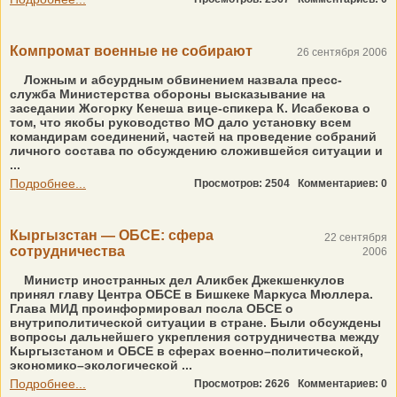
Компромат военные не собирают
26 сентября 2006
Ложным и абсурдным обвинением назвала пресс-
служба Министерства обороны высказывание на
заседании Жогорку Кенеша вице-спикера К. Исабекова о
том, что якобы руководство МО дало установку всем
командирам соединений, частей на проведение собраний
личного состава по обсуждению сложившейся ситуации и
...
Подробнее...
Просмотров: 2504
Комментариев: 0
Кыргызстан — ОБСЕ: сфера
22 сентября
сотрудничества
2006
Министр иностранных дел Аликбек Джекшенкулов
принял главу Центра ОБСЕ в Бишкеке Маркуса Мюллера.
Глава МИД проинформировал посла ОБСЕ о
внутриполитической ситуации в стране. Были обсуждены
вопросы дальнейшего укрепления сотрудничества между
Кыргызстаном и ОБСЕ в сферах военно–политической,
экономико–экологической ...
Подробнее...
Просмотров: 2626
Комментариев: 0