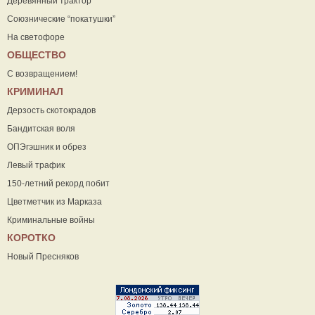
Деревянный трактор
Союзнические “покатушки”
На светофоре
ОБЩЕСТВО
С возвращением!
КРИМИНАЛ
Дерзость скотокрадов
Бандитская воля
ОПЭгэшник и обрез
Левый трафик
150-летний рекорд побит
Цветметчик из Марказа
Криминальные войны
КОРОТКО
Новый Пресняков