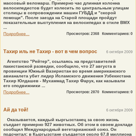
массовый веломарш. Примерно час длинная колонна
велосипедистов будет колесить по центральным улицам
столицы в сопровождении машин ГУБДД и "скорой
помощи". После заезда на Старой площади пройдут
показательные выступления на велосипедах в стиле BMX
...
Подробнее...
Просмотров: 2368
Комментариев: 0
Тахир иль не Тахир - вот в чем вопрос
6 октября 2009
Агентство "Рейтер", ссылаясь на представителей
пакистанской разведки, сообщило, что 27 августа в
провинции Южный Вазиристан во время американского
авианалета убит лидер Исламского движения Узбекистана
Тахир Юлдашев - Мухаммад Тахир Фарук, как называли
его сподвижники ...
Подробнее...
Просмотров: 2870
Комментариев: 0
Ай да той!
6 октября 2009
Оказывается, каждый кыргызстанец за свою жизнь
съедает примерно 927 животных. Об этом в своем докладе
сообщил Международный вегетарианский союз. Он
подсчитал: в Кыргызстане съедается около 67,8 миллиона