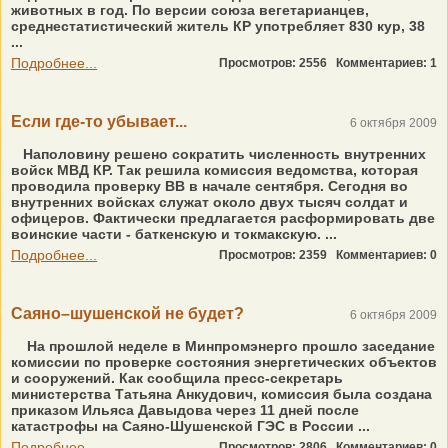
животных в год. По версии союза вегетарианцев,
среднестатистический житель КР употребляет 830 кур, 38
...
Подробнее...
Просмотров: 2556
Комментариев: 1
Если где-то убывает...
6 октября 2009
Наполовину решено сократить численность внутренних
войск МВД КР. Так решила комиссия ведомства, которая
проводила проверку ВВ в начале сентября. Сегодня во
внутренних войсках служат около двух тысяч солдат и
офицеров. Фактически предлагается расформировать две
воинские части - баткенскую и токмакскую. ...
Подробнее...
Просмотров: 2359
Комментариев: 0
Саяно–шушенской не будет?
6 октября 2009
На прошлой неделе в Минпромэнерго прошло заседание
комиссии по проверке состояния энергетических объектов
и сооружений. Как сообщила пресс-секретарь
министерства Татьяна Анкудович, комиссия была создана
приказом Ильяса Давыдова через 11 дней после
катастрофы на Саяно-Шушенской ГЭС в России ...
Подробнее...
Просмотров: 2806
Комментариев: 0