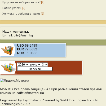
Будущее — за “open source”
[2]
Бал за успехи
[2]
Хочу сдать ребенка в приют
[2]
Наши контакты:
E-mail: city@msn.kg
USD
69.8499
EUR
77.8652
RUB
1.0683
MSN.KG Все права защищены • При размещении статей прямая
ссылка на сайт обязательна
Engineered by
Tsymbalov
• Powered by WebCore Engine 4.2 •
ToT
Technologies
• 2007