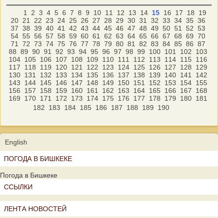
1
2
3
4
5
6
7
8
9
10
11
12
13
14
15
16
17
18
19
20
21
22
23
24
25
26
27
28
29
30
31
32
33
34
35
36
37
38
39
40
41
42
43
44
45
46
47
48
49
50
51
52
53
54
55
56
57
58
59
60
61
62
63
64
65
66
67
68
69
70
71
72
73
74
75
76
77
78
79
80
81
82
83
84
85
86
87
88
89
90
91
92
93
94
95
96
97
98
99
100
101
102
103
104
105
106
107
108
109
110
111
112
113
114
115
116
117
118
119
120
121
122
123
124
125
126
127
128
129
130
131
132
133
134
135
136
137
138
139
140
141
142
143
144
145
146
147
148
149
150
151
152
153
154
155
156
157
158
159
160
161
162
163
164
165
166
167
168
169
170
171
172
173
174
175
176
177
178
179
180
181
182
183
184
185
186
187
188
189
190
English
ПОГОДА В БИШКЕКЕ
Погода в Бишкеке
ССЫЛКИ
ЛЕНТА НОВОСТЕЙ