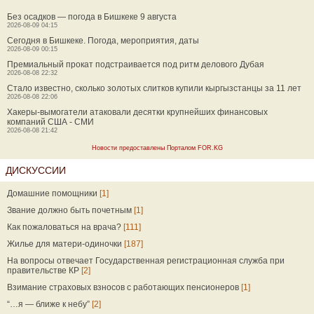
Без осадков — погода в Бишкеке 9 августа
2026-08-09 04:15
Сегодня в Бишкеке. Погода, мероприятия, даты
2026-08-09 00:15
Премиальный прокат подстраивается под ритм делового Дубая
2026-08-08 22:32
Стало известно, сколько золотых слитков купили кыргызстанцы за 11 лет
2026-08-08 22:06
Хакеры-вымогатели атаковали десятки крупнейших финансовых
компаний США - СМИ
2026-08-08 21:42
Новости предоставлены Порталом FOR.KG
ДИСКУССИИ
Домашние помощники
[1]
Звание должно быть почетным
[1]
Как пожаловаться на врача?
[111]
Жилье для матери-одиночки
[187]
На вопросы отвечает Государственная регистрационная служба при
правительстве КР
[2]
Взимание страховых взносов с работающих пенсионеров
[1]
“…я — ближе к небу”
[2]