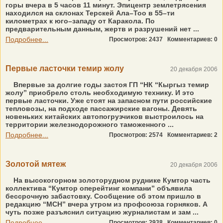
горы вчера в 5 часов 11 минут. Эпицентр землетрясения
находился на склонах Терскей Ала–Тоо в 55–ти
километрах к юго–западу от Каракола. По
предварительным данным, жертв и разрушений нет ...
Подробнее...
Просмотров: 2437
Комментариев: 0
Первые ласточки темир жолу
20 декабря 2006
Впервые за долгие годы застоя ГП “НК “Кыргыз темир
жолу” приобрело столь необходимую технику. И это
первые ласточки. Уже стоят на запасном пути российские
тепловозы, на подходе пассажирские вагоны. Девять
новеньких китайских автопогрузчиков выстроилось на
территории железнодорожного таможенного ...
Подробнее...
Просмотров: 2574
Комментариев: 2
Золотой мятеж
20 декабря 2006
На высокогорном золоторудном руднике Кумтор часть
коллектива “Кумтор оперейтинг компани” объявила
бессрочную забастовку. Сообщение об этом пришло в
редакцию “МСН” вчера утром из профсоюза горняков. А
чуть позже разъяснил ситуацию журналистам и зам ...
Подробнее...
Просмотров: 2938
Комментариев: 0