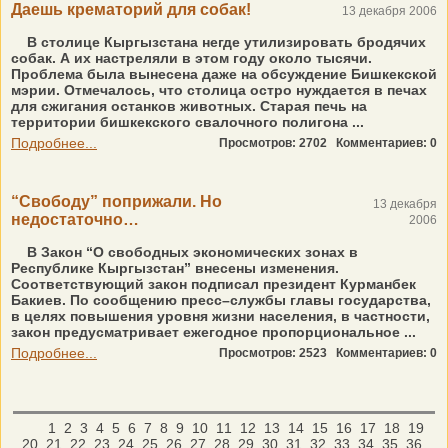
Даешь крематорий для собак!
13 декабря 2006
В столице Кыргызстана негде утилизировать бродячих
собак. А их настреляли в этом году около тысячи.
Проблема была вынесена даже на обсуждение Бишкекской
мэрии. Отмечалось, что столица остро нуждается в печах
для сжигания останков животных. Старая печь на
территории бишкекского свалочного полигона ...
Подробнее...
Просмотров: 2702
Комментариев: 0
“Свободу” поприжали. Но
13 декабря
недостаточно…
2006
В Закон “О свободных экономических зонах в
Республике Кыргызстан” внесены изменения.
Соответствующий закон подписал президент Курманбек
Бакиев. По сообщению пресс–службы главы государства,
в целях повышения уровня жизни населения, в частности,
закон предусматривает ежегодное пропорциональное ...
Подробнее...
Просмотров: 2523
Комментариев: 0
1
2
3
4
5
6
7
8
9
10
11
12
13
14
15
16
17
18
19
20
21
22
23
24
25
26
27
28
29
30
31
32
33
34
35
36