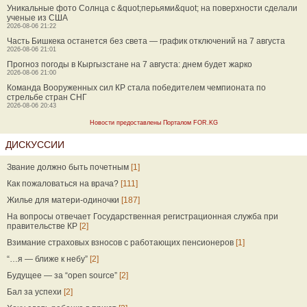
Уникальные фото Солнца с &quot;перьями&quot; на поверхности сделали
ученые из США
2026-08-06 21:22
Часть Бишкека останется без света — график отключений на 7 августа
2026-08-06 21:01
Прогноз погоды в Кыргызстане на 7 августа: днем будет жарко
2026-08-06 21:00
Команда Вооруженных сил КР стала победителем чемпионата по
стрельбе стран СНГ
2026-08-06 20:43
Новости предоставлены Порталом FOR.KG
ДИСКУССИИ
Звание должно быть почетным
[1]
Как пожаловаться на врача?
[111]
Жилье для матери-одиночки
[187]
На вопросы отвечает Государственная регистрационная служба при
правительстве КР
[2]
Взимание страховых взносов с работающих пенсионеров
[1]
“…я — ближе к небу”
[2]
Будущее — за “open source”
[2]
Бал за успехи
[2]