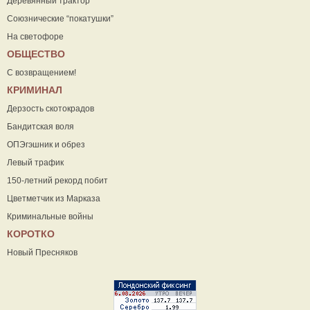
Деревянный трактор
Союзнические “покатушки”
На светофоре
ОБЩЕСТВО
С возвращением!
КРИМИНАЛ
Дерзость скотокрадов
Бандитская воля
ОПЭгэшник и обрез
Левый трафик
150-летний рекорд побит
Цветметчик из Марказа
Криминальные войны
КОРОТКО
Новый Пресняков