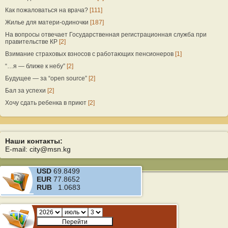
Как пожаловаться на врача?
[111]
Жилье для матери-одиночки
[187]
На вопросы отвечает Государственная регистрационная служба при
правительстве КР
[2]
Взимание страховых взносов с работающих пенсионеров
[1]
“…я — ближе к небу”
[2]
Будущее — за “open source”
[2]
Бал за успехи
[2]
Хочу сдать ребенка в приют
[2]
Наши контакты:
E-mail: city@msn.kg
USD
69.8499
EUR
77.8652
RUB
1.0683