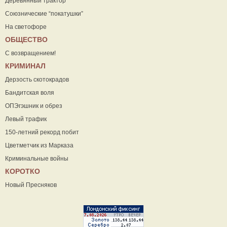
Деревянный трактор
Союзнические “покатушки”
На светофоре
ОБЩЕСТВО
С возвращением!
КРИМИНАЛ
Дерзость скотокрадов
Бандитская воля
ОПЭгэшник и обрез
Левый трафик
150-летний рекорд побит
Цветметчик из Марказа
Криминальные войны
КОРОТКО
Новый Пресняков