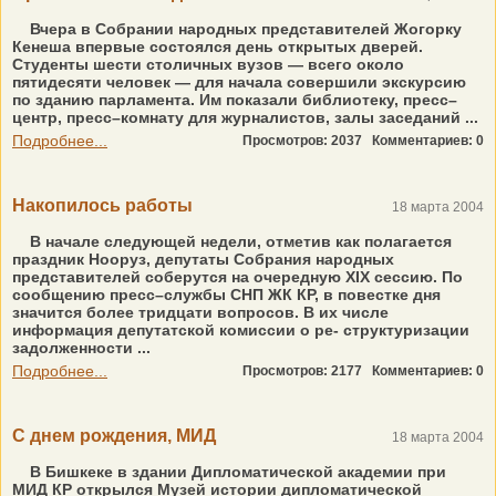
Вчера в Собрании народных представителей Жогорку
Кенеша впервые состоялся день открытых дверей.
Студенты шести столичных вузов — всего около
пятидесяти человек — для начала совершили экскурсию
по зданию парламента. Им показали библиотеку, пресс–
центр, пресс–комнату для журналистов, залы заседаний ...
Подробнее...
Просмотров: 2037
Комментариев: 0
Накопилось работы
18 марта 2004
В начале следующей недели, отметив как полагается
праздник Нооруз, депутаты Собрания народных
представителей соберутся на очередную XIX сессию. По
сообщению пресс–службы СНП ЖК КР, в повестке дня
значится более тридцати вопросов. В их числе
информация депутатской комиссии о ре- структуризации
задолженности ...
Подробнее...
Просмотров: 2177
Комментариев: 0
С днем рождения, МИД
18 марта 2004
В Бишкеке в здании Дипломатической академии при
МИД КР открылся Музей истории дипломатической