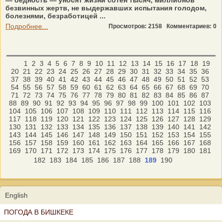
— бедность — уносят жизни сотен тысяч, миллионов
безвинных жертв, не выдержавших испытания голодом,
болезнями, безработицей ...
Подробнее...
Просмотров: 2158
Комментариев: 0
1
2
3
4
5
6
7
8
9
10
11
12
13
14
15
16
17
18
19
20
21
22
23
24
25
26
27
28
29
30
31
32
33
34
35
36
37
38
39
40
41
42
43
44
45
46
47
48
49
50
51
52
53
54
55
56
57
58
59
60
61
62
63
64
65
66
67
68
69
70
71
72
73
74
75
76
77
78
79
80
81
82
83
84
85
86
87
88
89
90
91
92
93
94
95
96
97
98
99
100
101
102
103
104
105
106
107
108
109
110
111
112
113
114
115
116
117
118
119
120
121
122
123
124
125
126
127
128
129
130
131
132
133
134
135
136
137
138
139
140
141
142
143
144
145
146
147
148
149
150
151
152
153
154
155
156
157
158
159
160
161
162
163
164
165
166
167
168
169
170
171
172
173
174
175
176
177
178
179
180
181
182
183
184
185
186
187
188
189
190
English
ПОГОДА В БИШКЕКЕ