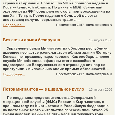
страну из Германии. Произошло ЧП на прошлой неделе в
Иссык–Кульской области. По данным МВД, 63–летний
экстремал из ФРГ сорвался со скалы при восхождении на
пик Хан–Тенгри. После падения с большой высоты
иностранец получил серьезные травмы ...
Подробнее...
Просмотров: 2257
Комментариев: 0
Без связи армия безоружна
15 августа 2006
Управление связи Министерства обороны республики,
имевшее несчастье располагаться вблизи здания Жогорку
Кенеша, по–прежнему парализовано. Как сообщила пресс–
служба Минобороны, офицеры этого важнейшего
подразделения Вооруженных сил страны до сих пор не
приступили к выполнению своих прямых обязанностей. ...
Подробнее...
Просмотров: 2417
Комментариев: 0
Поток мигрантов — в цивильное русло
15 августа 2006
По сведениям представительства Федеральной
миграционной службы (ФМС) России в Кыргызстане, в
прошлом году из Кыргызстана в Российскую Федерацию
на постоянное место жительства переселились около 25
тысяч человек. Данные за пять месяцев текущего года