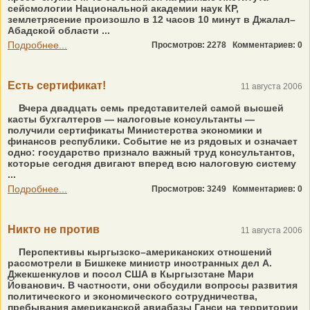
сейсмологии Национальной академии наук КР,
землетрясение произошло в 12 часов 10 минут в Джалал–
Абадской области ...
Подробнее...
Просмотров: 2278
Комментариев: 0
Есть сертификат!
11 августа 2006
Вчера двадцать семь представителей самой высшей
касты бухгалтеров — налоговые консультанты —
получили сертификаты Министерства экономики и
финансов республики. Событие не из рядовых и означает
одно: государство признало важный труд консультантов,
которые сегодня двигают вперед всю налоговую систему
...
Подробнее...
Просмотров: 3249
Комментариев: 0
Никто не против
11 августа 2006
Перспективы кыргызско–американских отношений
рассмотрели в Бишкеке министр иностранных дел А.
Джекшенкулов и посол США в Кыргызстане Мари
Йованович. В частности, они обсудили вопросы развития
политического и экономического сотрудничества,
пребывания американской авиабазы Ганси на территории