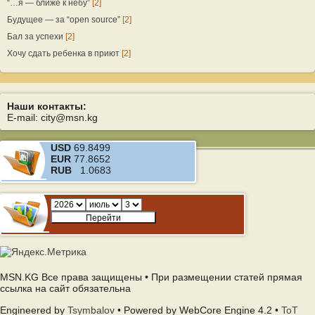
“…я — ближе к небу”
[2]
Будущее — за “open source”
[2]
Бал за успехи
[2]
Хочу сдать ребенка в приют
[2]
Наши контакты:
E-mail: city@msn.kg
USD
69.8499
EUR
77.8652
RUB
1.0683
MSN.KG Все права защищены • При размещении статей прямая
ссылка на сайт обязательна
Engineered by
Tsymbalov
• Powered by WebCore Engine 4.2 •
ToT