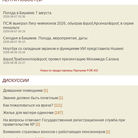
Погода в Бишкеке 7 августа
2026-08-07 03:30
ПСЖ выиграл Лигу чемпионов 2026, обыграв &quot;Арсенал&quot; в серии
пенальти
2026-08-07 00:24
Сегодня в Бишкеке. Погода, мероприятия, даты
2026-08-07 00:15
Ноутбук со складным экраном и функциями ИИ представила Huawei
2026-08-06 23:44
&quot;Трабзонспор&quot; провел презентацию Мохамеда Салаха
2026-08-06 22:27
Новости предоставлены Порталом FOR.KG
ДИСКУССИИ
Домашние помощники
[1]
Звание должно быть почетным
[1]
Как пожаловаться на врача?
[111]
Жилье для матери-одиночки
[187]
На вопросы отвечает Государственная регистрационная служба при
правительстве КР
[2]
Взимание страховых взносов с работающих пенсионеров
[1]