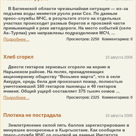
В Баткенской области чрезвычайная ситуация — из–за
подъема воды меняется русло реки Сох. По данным
пресс–службы МЧС, в результате этого на отдельных
участках происходит размыв берегов и проезжей части
примыкающей к реке автодороги. На место событий (село
Ак–Турпак) уже направлены подразделения МСЧ, ...
Подробнее...
Просмотров: 2250
Комментариев: 0
Хлеб сгорел
15 августа 2006
Двести гектаров зерновых сгорело на корню в
Нарынском районе. На полях, принадлежащих
акционерному обществу “Восьмое марта”, что в селе
Аккудук, средь бела дня произошел пожар, полностью
уничтоживший 160 гектаров пшеницы и 40 гектаров
ячменя. Общий ущерб составляет 375 тысяч сомов ...
Подробнее...
Просмотров: 2325
Комментариев: 0
Плотина не пострадала
15 августа 2006
Землетрясение силой пять баллов зарегистрировано в
минувшее воскресенье в Кыргызстане. Как сообщили в
пресс–службе МЧС со ссылкой на данные Института