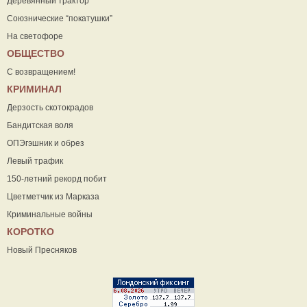
Деревянный трактор
Союзнические “покатушки”
На светофоре
ОБЩЕСТВО
С возвращением!
КРИМИНАЛ
Дерзость скотокрадов
Бандитская воля
ОПЭгэшник и обрез
Левый трафик
150-летний рекорд побит
Цветметчик из Марказа
Криминальные войны
КОРОТКО
Новый Пресняков