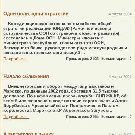
Одни цели, одни стратегии
4 марта 2004
Координационная встреча по выработке общей
стратегии реализации ЮНДАФ (Рамочной основы
сотрудничества ООН со страной в области развития)
состоялась в Доме ООН. Министры ключевых
министерств республики, главы агентств ООН,
Всемирного банка, руководители ряда международных и
неправительственных организаций ...
Подробнее...
Просмотров: 2105
Комментариев: 0
Начало сближения
4 марта 2004
Внешнеторговый оборот между Кыргызстаном и
Марокко, по данным 2002 года, составил 31,5 тысячи
долларов. По информации пресс–службы СНП ЖК КР, об
этом было заявлено в ходе встречи торага палаты Алтая
Борубаева с Чрезвычайным и Полномочным Послом
Королевства Марокко в КР Абделлахом Загуром ...
Подробнее...
Просмотров: 2165
Комментариев: 0
Адаптируют к рынку
4 марта 2004