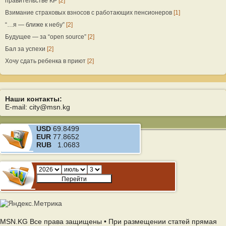
правительстве КР
[2]
Взимание страховых взносов с работающих пенсионеров
[1]
“…я — ближе к небу”
[2]
Будущее — за “open source”
[2]
Бал за успехи
[2]
Хочу сдать ребенка в приют
[2]
Наши контакты:
E-mail: city@msn.kg
USD
69.8499
EUR
77.8652
RUB
1.0683
MSN.KG Все права защищены • При размещении статей прямая