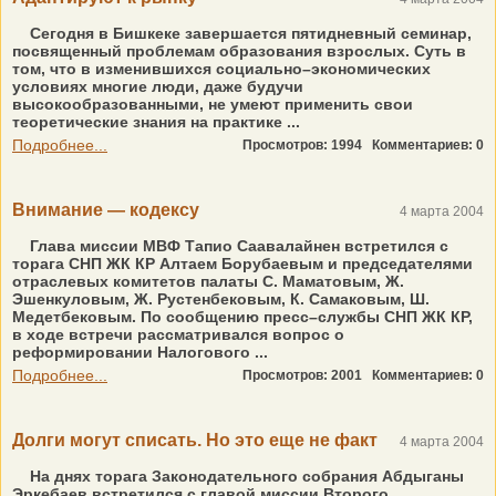
Сегодня в Бишкеке завершается пятидневный семинар,
посвященный проблемам образования взрослых. Суть в
том, что в изменившихся социально–экономических
условиях многие люди, даже будучи
высокообразованными, не умеют применить свои
теоретические знания на практике ...
Подробнее...
Просмотров: 1994
Комментариев: 0
Внимание — кодексу
4 марта 2004
Глава миссии МВФ Тапио Саавалайнен встретился с
торага СНП ЖК КР Алтаем Борубаевым и председателями
отраслевых комитетов палаты С. Маматовым, Ж.
Эшенкуловым, Ж. Рустенбековым, К. Самаковым, Ш.
Медетбековым. По сообщению пресс–службы СНП ЖК КР,
в ходе встречи рассматривался вопрос о
реформировании Налогового ...
Подробнее...
Просмотров: 2001
Комментариев: 0
Долги могут списать. Но это еще не факт
4 марта 2004
На днях торага Законодательного собрания Абдыганы
Эркебаев встретился с главой миссии Второго