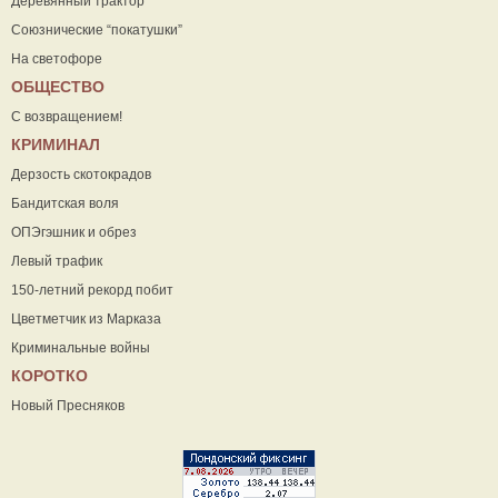
Деревянный трактор
Союзнические “покатушки”
На светофоре
ОБЩЕСТВО
С возвращением!
КРИМИНАЛ
Дерзость скотокрадов
Бандитская воля
ОПЭгэшник и обрез
Левый трафик
150-летний рекорд побит
Цветметчик из Марказа
Криминальные войны
КОРОТКО
Новый Пресняков