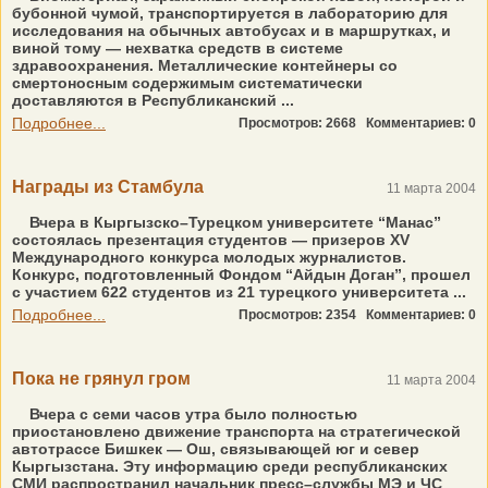
бубонной чумой, транспортируется в лабораторию для
исследования на обычных автобусах и в маршрутках, и
виной тому — нехватка средств в системе
здравоохранения. Металлические контейнеры со
смертоносным содержимым систематически
доставляются в Республиканский ...
Подробнее...
Просмотров: 2668
Комментариев: 0
Награды из Стамбула
11 марта 2004
Вчера в Кыргызско–Турецком университете “Манас”
состоялась презентация студентов — призеров XV
Международного конкурса молодых журналистов.
Конкурс, подготовленный Фондом “Айдын Доган”, прошел
с участием 622 студентов из 21 турецкого университета ...
Подробнее...
Просмотров: 2354
Комментариев: 0
Пока не грянул гром
11 марта 2004
Вчера с семи часов утра было полностью
приостановлено движение транспорта на стратегической
автотрассе Бишкек — Ош, связывающей юг и север
Кыргызстана. Эту информацию среди республиканских
СМИ распространил начальник пресс–службы МЭ и ЧС