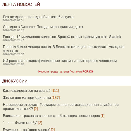
ЛЕНТА НОВОСТЕЙ
Без осадков — погода в Бишкеке 6 августа
2026-08-06 03:31
Сегодня в Бишкеке. Погода, мероприятия, даты
2026-08-06 00:15
Рост до 12 миллионов клиентов: SpaceX строит наземную сеть Starlink
2026-08-05 23:47
Пропал более месяца назад. В Бишкеке милиция разыскивает молодого
человека
2026-08-05 23:37
ИИ рассылал людям фишинговые письма и притворялся человеком
2026-08-05 23:20
Новости предоставлены Порталом FOR.KG
ДИСКУССИИ
Как пожаловаться на врача?
[111]
Жилье для матери-одиночки
[187]
На вопросы отвечает Государственная регистрационная служба при
правительстве КР
[2]
Взимание страховых взносов с работающих пенсионеров
[1]
“…я — ближе к небу”
[2]
Будущее — за “open source”
[2]