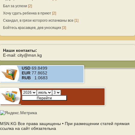
Бал за успехи
[2]
Хочу сдать ребенка в приют
[2]
Скандал, в грязи которого испачканы все
[1]
Бойтесь красавцев, дев уносящих
[3]
Наши контакты:
E-mail: city@msn.kg
USD
69.8499
EUR
77.8652
RUB
1.0683
MSN.KG Все права защищены • При размещении статей прямая
ссылка на сайт обязательна