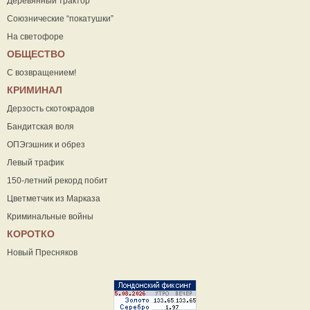
Деревянный трактор
Союзнические “покатушки”
На светофоре
ОБЩЕСТВО
С возвращением!
КРИМИНАЛ
Дерзость скотокрадов
Бандитская воля
ОПЭгэшник и обрез
Левый трафик
150-летний рекорд побит
Цветметчик из Марказа
Криминальные войны
КОРОТКО
Новый Пресняков