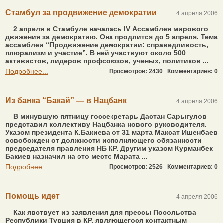
Стамбул за продвижение демократии
4 апреля 2006
2 апреля в Стамбуле началась IV Ассамблея мирового
движения за демократию. Она продлится до 5 апреля. Тема
ассамблеи “Продвижение демократии: справедливость,
плюрализм и участие”. В ней участвуют около 500
активистов, лидеров профсоюзов, ученых, политиков ...
Подробнее...
Просмотров: 2430
Комментариев: 0
Из банка “Бакай” — в Нацбанк
4 апреля 2006
В минувшую пятницу госсекретарь Дастан Сарыгулов
представил коллективу Нацбанка нового руководителя.
Указом президента К.Бакиева от 31 марта Максат Ишенбаев
освобожден от должности исполняющего обязанности
председателя правления НБ КР. Другим указом Курманбек
Бакиев назначил на это место Марата ...
Подробнее...
Просмотров: 2526
Комментариев: 0
Помощь идет
4 апреля 2006
Как явствует из заявления для прессы Посольства
Республики Турция в КР, являющегося контактным