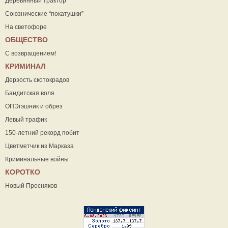
Деревянный трактор
Союзнические “покатушки”
На светофоре
ОБЩЕСТВО
С возвращением!
КРИМИНАЛ
Дерзость скотокрадов
Бандитская воля
ОПЭгэшник и обрез
Левый трафик
150-летний рекорд побит
Цветметчик из Марказа
Криминальные войны
КОРОТКО
Новый Пресняков