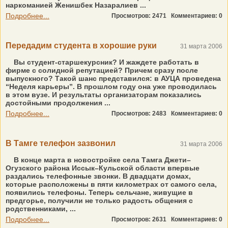
наркоманией Женишбек Назаралиев ...
Подробнее...
Просмотров: 2471
Комментариев: 0
Передадим студента в хорошие руки
31 марта 2006
Вы студент-старшекурсник? И жаждете работать в
фирме с солидной репутацией? Причем сразу после
выпускного? Такой шанс представился: в АУЦА проведена
“Неделя карьеры”. В прошлом году она уже проводилась
в этом вузе. И результаты организаторам показались
достойными продолжения ...
Подробнее...
Просмотров: 2483
Комментариев: 0
В Тамге телефон зазвонил
31 марта 2006
В конце марта в новостройке села Тамга Джети–
Огузского района Иссык–Кульской области впервые
раздались телефонные звонки. В двадцати домах,
которые расположены в пяти километрах от самого села,
появились телефоны. Теперь сельчане, живущие в
предгорье, получили не только радость общения с
родственниками, ...
Подробнее...
Просмотров: 2631
Комментариев: 0