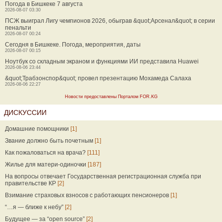
Погода в Бишкеке 7 августа
2026-08-07 03:30
ПСЖ выиграл Лигу чемпионов 2026, обыграв &quot;Арсенал&quot; в серии
пенальти
2026-08-07 00:24
Сегодня в Бишкеке. Погода, мероприятия, даты
2026-08-07 00:15
Ноутбук со складным экраном и функциями ИИ представила Huawei
2026-08-06 23:44
&quot;Трабзонспор&quot; провел презентацию Мохамеда Салаха
2026-08-06 22:27
Новости предоставлены Порталом FOR.KG
ДИСКУССИИ
Домашние помощники
[1]
Звание должно быть почетным
[1]
Как пожаловаться на врача?
[111]
Жилье для матери-одиночки
[187]
На вопросы отвечает Государственная регистрационная служба при
правительстве КР
[2]
Взимание страховых взносов с работающих пенсионеров
[1]
“…я — ближе к небу”
[2]
Будущее — за “open source”
[2]