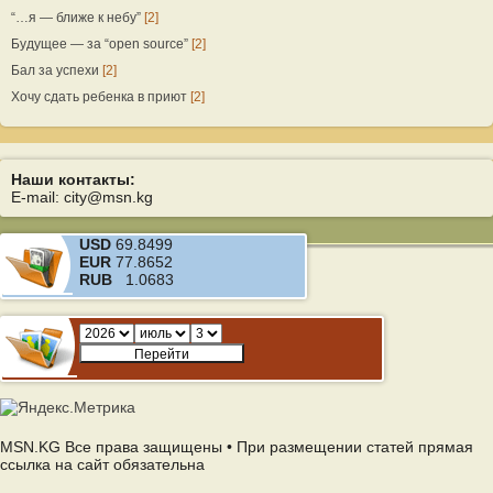
“…я — ближе к небу”
[2]
Будущее — за “open source”
[2]
Бал за успехи
[2]
Хочу сдать ребенка в приют
[2]
Наши контакты:
E-mail: city@msn.kg
USD
69.8499
EUR
77.8652
RUB
1.0683
MSN.KG Все права защищены • При размещении статей прямая
ссылка на сайт обязательна