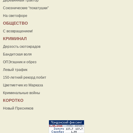
Деревянный трактор
Союзнические “покатушки”
На светофоре
ОБЩЕСТВО
С возвращением!
КРИМИНАЛ
Дерзость скотокрадов
Бандитская воля
ОПЭгэшник и обрез
Левый трафик
150-летний рекорд побит
Цветметчик из Марказа
Криминальные войны
КОРОТКО
Новый Пресняков