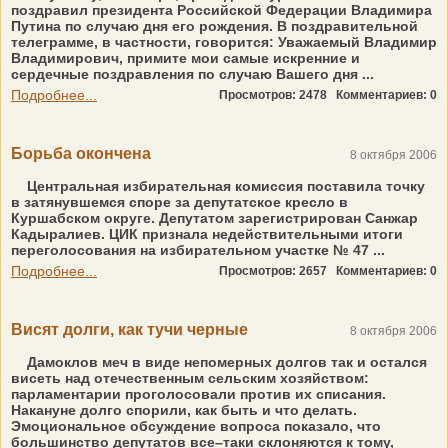
поздравил президента Российской Федерации Владимира
Путина по случаю дня его рождения. В поздравительной
телеграмме, в частности, говорится: Уважаемый Владимир
Владимирович, примите мои самые искренние и
сердечные поздравления по случаю Вашего дня ...
Подробнее...
Просмотров: 2478
Комментариев: 0
Борьба окончена
8 октября 2006
Центральная избирательная комиссия поставила точку
в затянувшемся споре за депутатское кресло в
Куршабском округе. Депутатом зарегистрирован Санжар
Кадыралиев. ЦИК признала недействительными итоги
переголосования на избирательном участке № 47 ...
Подробнее...
Просмотров: 2657
Комментариев: 0
Висят долги, как тучи черные
8 октября 2006
Дамоклов меч в виде непомерных долгов так и остался
висеть над отечественным сельским хозяйством:
парламентарии проголосовали против их списания.
Накануне долго спорили, как быть и что делать.
Эмоциональное обсуждение вопроса показало, что
большинство депутатов все–таки склоняются к тому,