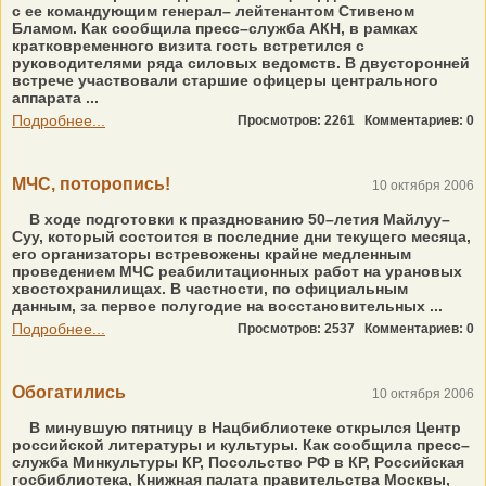
с ее командующим генерал– лейтенантом Стивеном
Бламом. Как сообщила пресс–служба АКН, в рамках
кратковременного визита гость встретился с
руководителями ряда силовых ведомств. В двусторонней
встрече участвовали старшие офицеры центрального
аппарата ...
Подробнее...
Просмотров: 2261
Комментариев: 0
МЧС, поторопись!
10 октября 2006
В ходе подготовки к празднованию 50–летия Майлуу–
Суу, который состоится в последние дни текущего месяца,
его организаторы встревожены крайне медленным
проведением МЧС реабилитационных работ на урановых
хвостохранилищах. В частности, по официальным
данным, за первое полугодие на восстановительных ...
Подробнее...
Просмотров: 2537
Комментариев: 0
Обогатились
10 октября 2006
В минувшую пятницу в Нацбиблиотеке открылся Центр
российской литературы и культуры. Как сообщила пресс–
служба Минкультуры КР, Посольство РФ в КР, Российская
госбиблиотека, Книжная палата правительства Москвы,