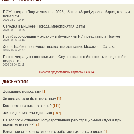
ПСЖ выиграл Лигу чемпионов 2026, обыграв &quot;Арсенал&quot; в серии
пенальти
2026-08-07 00:24
Сегодня в Бишкеке. Погода, мероприятия, даты
2026-08-07 00:15
Ноутбук со складным экраном и функциями ИИ представила Huawei
2026-08-06 23:44
&quot;Трабзонспор&quot; провел презентацию Мохамеда Салаха
2026-08-06 22:27
После миграционного кризиса в Сеуте остается больше тысячи детей и
подростков
2026-08-06 22:11
Новости предоставлены Порталом FOR.KG
ДИСКУССИИ
Домашние помощники
[1]
Звание должно быть почетным
[1]
Как пожаловаться на врача?
[111]
Жилье для матери-одиночки
[187]
На вопросы отвечает Государственная регистрационная служба при
правительстве КР
[2]
Взимание страховых взносов с работающих пенсионеров
[1]