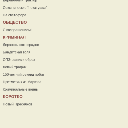
Деревянный трактор
Союзнические “покатушки”
На светофоре
ОБЩЕСТВО
С возвращением!
КРИМИНАЛ
Дерзость скотокрадов
Бандитская воля
ОПЭгэшник и обрез
Левый трафик
150-летний рекорд побит
Цветметчик из Марказа
Криминальные войны
КОРОТКО
Новый Пресняков