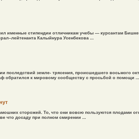
ил именные стипендии отличникам учебы — курсантам Бишке
рал–лейтенанта Калыйнура Усенбекова ...
ии последствий земле- трясения, происшедшего восьмого ок
ф обратился к мировому сообществу с просьбой о помощи ..
нут
мошних сторожей. То, что они вовсю пользуются плодами ог
 что досаду при полном смирении ...