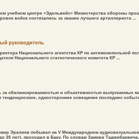
ом учебном центре «Эдельвейс» Министерства обороны прош
овок войск состязались за звание лучшего артиллериста ...
вый руководитель
иректора Национального агентства КР по антимонопольной по
теля Национального статистического комитета КР ...
за сбалансированностью и объективностью выпускаемых мат
и тенденциозное, одностороннее освещение последних событи
мир Эралиев побывал на V Международном аудиовизуальном 
о 35 лет), проходил в Баку. По словам Замира Таджибаевича,