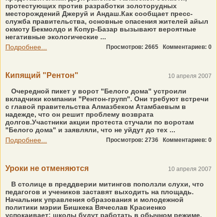
протестующих против разработки золоторудных
месторождений Джеруй и Андаш.Как сообщает пресс-
служба правительства, основные опасения жителей айыл
окмоту Бекмолдо и Копур-Базар вызывают вероятные
негативные экологические ...
Подробнее...
Просмотров: 2665
Комментариев: 0
Кипящий "Рентон"
10 апреля 2007
Очередной пикет у ворот "Белого дома" устроили
вкладчики компании "Рентон-групп". Они требуют встречи
с главой правительства Алмазбеком Атамбаевым в
надежде, что он решит проблему возврата
долгов.Участники акции протеста стучали по воротам
"Белого дома" и заявляли, что не уйдут до тех ...
Подробнее...
Просмотров: 2736
Комментариев: 0
Уроки не отменяются
10 апреля 2007
В столице в преддверии митингов поползли слухи, что
педагогов и учеников заставят выходить на площадь.
Начальник управления образования и молодежной
политики мэрии Бишкека Вячеслав Красиенко
успокаивает: школы будут работать в обычном режиме,