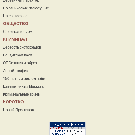
Деревянный трактор
Союзнические “покатушки”
На светофоре
ОБЩЕСТВО
С возвращением!
КРИМИНАЛ
Дерзость скотокрадов
Бандитская воля
ОПЭгэшник и обрез
Левый трафик
150-летний рекорд побит
Цветметчик из Марказа
Криминальные войны
КОРОТКО
Новый Пресняков