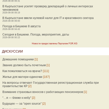
2026-08-08 09:31
В Кыргызстане усилят проверку деклараций о личных интересах
чиновников
2026-08-08 09:19
В Кыргызстане ввели нулевой налог для IT и креативного сектора
2026-08-08 09:00
Погода в Бишкеке 8 августа
2026-08-08 04:43
Сегодня в Бишкеке. Погода, мероприятия, даты
2026-08-08 00:15
Новости предоставлены Порталом FOR.KG
ДИСКУССИИ
Домашние помощники
[1]
Звание должно быть почетным
[1]
Как пожаловаться на врача?
[111]
Жилье для матери-одиночки
[187]
На вопросы отвечает Государственная регистрационная служба при
правительстве КР
[2]
Взимание страховых взносов с работающих пенсионеров
[1]
“…я — ближе к небу”
[2]
Будущее — за “open source”
[2]