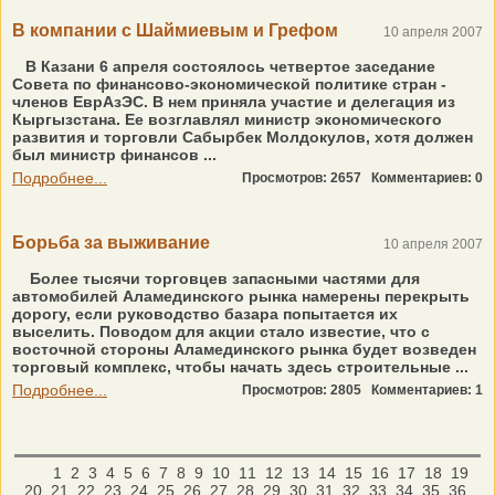
В компании с Шаймиевым и Грефом
10 апреля 2007
В Казани 6 апреля состоялось четвертое заседание
Совета по финансово-экономической политике стран -
членов ЕврАзЭС. В нем приняла участие и делегация из
Кыргызстана. Ее возглавлял министр экономического
развития и торговли Сабырбек Молдокулов, хотя должен
был министр финансов ...
Подробнее...
Просмотров: 2657
Комментариев: 0
Борьба за выживание
10 апреля 2007
Более тысячи торговцев запасными частями для
автомобилей Аламединского рынка намерены перекрыть
дорогу, если руководство базара попытается их
выселить. Поводом для акции стало известие, что с
восточной стороны Аламединского рынка будет возведен
торговый комплекс, чтобы начать здесь строительные ...
Подробнее...
Просмотров: 2805
Комментариев: 1
1
2
3
4
5
6
7
8
9
10
11
12
13
14
15
16
17
18
19
20
21
22
23
24
25
26
27
28
29
30
31
32
33
34
35
36