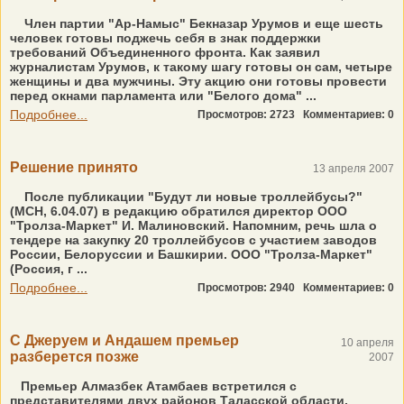
Член партии "Ар-Намыс" Бекназар Урумов и еще шесть
человек готовы поджечь себя в знак поддержки
требований Объединенного фронта. Как заявил
журналистам Урумов, к такому шагу готовы он сам, четыре
женщины и два мужчины. Эту акцию они готовы провести
перед окнами парламента или "Белого дома" ...
Подробнее...
Просмотров: 2723
Комментариев: 0
Решение принято
13 апреля 2007
После публикации "Будут ли новые троллейбусы?"
(МСН, 6.04.07) в редакцию обратился директор ООО
"Тролза-Маркет" И. Малиновский. Напомним, речь шла о
тендере на закупку 20 троллейбусов с участием заводов
России, Белоруссии и Башкирии. ООО "Тролза-Маркет"
(Россия, г ...
Подробнее...
Просмотров: 2940
Комментариев: 0
С Джеруем и Андашем премьер
10 апреля
разберется позже
2007
Премьер Алмазбек Атамбаев встретился с
представителями двух районов Таласской области,