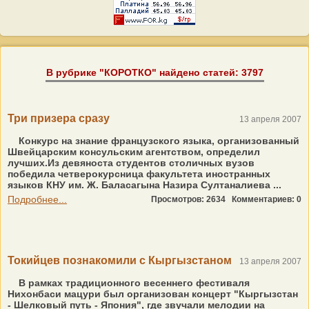
В рубрике "КОРОТКО" найдено статей: 3797
Три призера сразу
13 апреля 2007
Конкурс на знание французского языка, организованный
Швейцарским консульским агентством, определил
лучших.Из девяноста студентов столичных вузов
победила четверокурсница факультета иностранных
языков КНУ им. Ж. Баласагына Назира Султаналиева ...
Подробнее...
Просмотров: 2634
Комментариев: 0
Токийцев познакомили с Кыргызстаном
13 апреля 2007
В рамках традиционного весеннего фестиваля
Нихонбаси мацури был организован концерт "Кыргызстан
- Шелковый путь - Япония", где звучали мелодии на