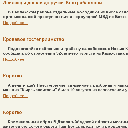
Лейлекцы дошли до ручки. Контрабандной
В Лейлекском районе отдельные молодчики из числа озло
организованной преступностью и коррупцией МВД по Баткен
Подробнее...
Кровавое гостеприимство
Подвергшийся избиению и грабежу на побережье Иссык-Ку
сообщала об ограблении 32-летнего туриста из Казахстана в 
Подробнее...
Коротко
А деньги где? Преступление, связанное с разбойным напа
машина “Кыргызпочтасы” была 10 августа на пересечении у
Подробнее...
Коротко
Криминальный оброк В Джалал-Абадской области местным
жителей сельского округа Таш-Булак среди ночи ворвались