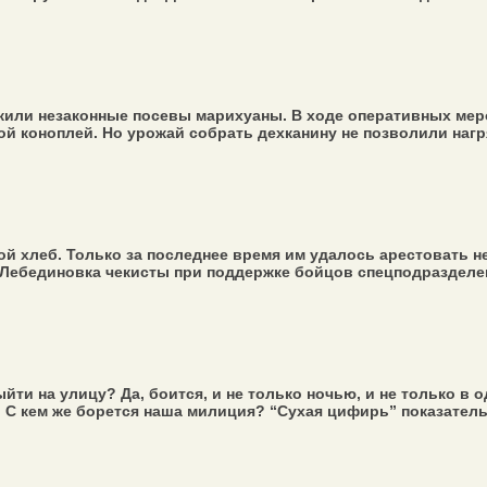
ли незаконные посевы марихуаны. В ходе оперативных меро
й коноплей. Но урожай собрать дехканину не позволили нагря
вой хлеб. Только за последнее время им удалось арестовать 
 Лебединовка чекисты при поддержке бойцов спецподразделен
йти на улицу? Да, боится, и не только ночью, и не только в
 С кем же борется наша милиция? “Сухая цифирь” показательн