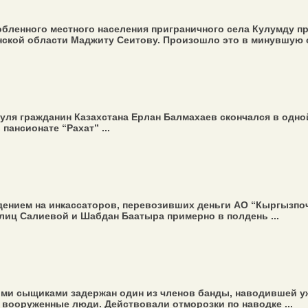
бленного местного населения приграничного села Кулумду пр
ской области Маджиту Сеитову. Произошло это в минувшую су
ля гражданин Казахстана Ерлан Балмахаев скончался в одно
пансионате “Рахат” ...
дением на инкассаторов, перевозивших деньги АО “Кыргызпоч
лиц Салиевой и Шабдан Баатыра примерно в полдень ...
и сыщиками задержан один из членов банды, наводившей уж
 вооруженные люди. Действовали отморозки по наводке ...