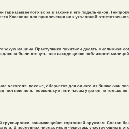
 так называемого вора в законе и его подельников. Генпро
ета Касенова для привлечения их к уголовной ответственности
торскую машину. Преступники похитили десять миллионов со
медленно были стянуты все находящиеся поблизости милицейс
е алкоголя, похоже, обернется для одного из бишкекчан пос
ц пил всю ночь, поскольку к пяти часам утра он не только не п
й группировки, занимающейся торговлей оружием. Состав ба
тели. В последних числах июля чекистам, участвующим в это