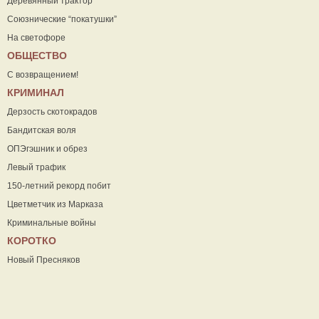
Деревянный трактор
Союзнические “покатушки”
На светофоре
ОБЩЕСТВО
С возвращением!
КРИМИНАЛ
Дерзость скотокрадов
Бандитская воля
ОПЭгэшник и обрез
Левый трафик
150-летний рекорд побит
Цветметчик из Марказа
Криминальные войны
КОРОТКО
Новый Пресняков