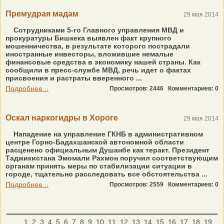
Премудрая мадам
29 мая 2014
Сотрудниками 5-го Главного управления МВД и
прокуратуры Бишкека выявлен факт крупного
мошенничества, в результате которого пострадали
иностранные инвесторы, вложившие немалые
финансовые средства в экономику нашей страны. Как
сообщили в пресс-службе МВД, речь идет о фактах
присвоения и растраты вверенного ...
Подробнее...
Просмотров: 2446
Комментариев: 0
Оскал наркогидры в Хороге
29 мая 2014
Нападение на управление ГКНБ в административном
центре Горно-Бадахшанской автономной области
расценено официальным Душанбе как теракт. Президент
Таджикистана Эмомали Рахмон поручил соответствующим
органам принять меры по стабилизации ситуации в
городе, тщательно расследовать все обстоятельства ...
Подробнее...
Просмотров: 2559
Комментариев: 0
1
2
3
4
5
6
7
8
9
10
11
12
13
14
15
16
17
18
19