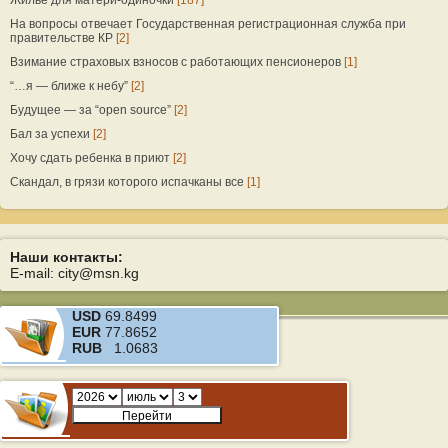
Жилье для матери-одиночки
[187]
На вопросы отвечает Государственная регистрационная служба при
правительстве КР
[2]
Взимание страховых взносов с работающих пенсионеров
[1]
“…я — ближе к небу”
[2]
Будущее — за “open source”
[2]
Бал за успехи
[2]
Хочу сдать ребенка в приют
[2]
Скандал, в грязи которого испачканы все
[1]
Наши контакты:
E-mail: city@msn.kg
USD
69.8499
EUR
77.8652
RUB
1.0683