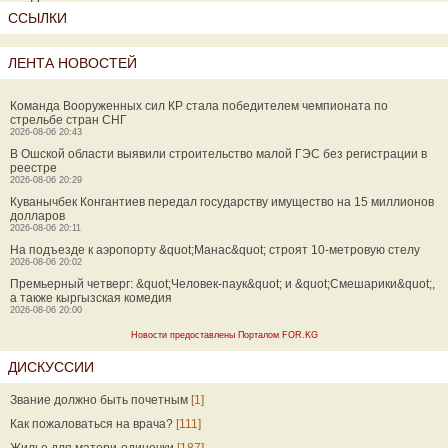
ССЫЛКИ
ЛЕНТА НОВОСТЕЙ
Команда Вооруженных сил КР стала победителем чемпионата по
стрельбе стран СНГ
2026-08-06 20:43
В Ошской области выявили строительство малой ГЭС без регистрации в
реестре
2026-08-06 20:29
Куванычбек Конгантиев передал государству имущество на 15 миллионов
долларов
2026-08-06 20:11
На подъезде к аэропорту &quot;Манас&quot; строят 10-метровую стелу
2026-08-06 20:02
Премьерный четверг: &quot;Человек-паук&quot; и &quot;Смешарики&quot;,
а также кыргызская комедия
2026-08-06 20:00
Новости предоставлены Порталом FOR.KG
ДИСКУССИИ
Звание должно быть почетным
[1]
Как пожаловаться на врача?
[111]