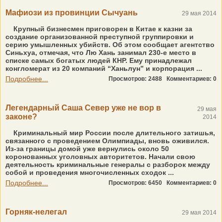
Мафиози из провинции Сычуань
29 мая 2014
Крупный бизнесмен приговорен в Китае к казни за
создание организованной преступной группировки и
серию умышленных убийств. Об этом сообщает агентство
Синьхуа, отмечая, что Лю Хань занимал 230-е место в
списке самых богатых людей КНР. Ему принадлежал
конгломерат из 20 компаний “Ханьлун” и корпорация ...
Подробнее...
Просмотров: 2488
Комментариев: 0
Легендарный Саша Север уже не вор в
29 мая
законе?
2014
Криминальный мир России после длительного затишья,
связанного с проведением Олимпиады, вновь оживился.
Из-за границы домой уже вернулись около 50
коронованных уголовных авторитетов. Начали свою
деятельность криминальные генералы с разборок между
собой и проведения многочисленных сходок ...
Подробнее...
Просмотров: 6450
Комментариев: 0
Горняк-нелегал
29 мая 2014