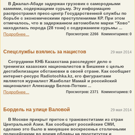
В Джалал-Абаде задержан грузовик с самородными
камнями, содержащими сурьму. Эту информацию
распространил пресс-центр Государственной службы по
борьбе с экономическими преступлениями КР. При этом
отмечалось, что в задержанном автомобиле марки “Хово”
находилась порода (28 тонн) с содержанием сурьмы ...
Подробнее...
Просмотров: 2266
Комментариев: 0
Спецслужбы взялись за нацистов
29 мая 2014
Сотрудники КНБ Казахстана расследуют дело о
тренингах казахских националистов в Бишкеке с целью
дестабилизации обстановки в своей стране. Как сообщает
интернет-ресурс Radiotochka.kz, его фигурантами
являются журналист Жанболат Мамай и российский
националист Александр Белов-Поткин ...
Подробнее...
Просмотров: 2371
Комментариев: 0
Бордель на улице Валовой
29 мая 2014
В Москве прикрыт притон с трансвеститами из стран
Центральной Азии. Как сообщают российские СМИ,
сделано это было в минувшее воскресенье столичными
полицейскими во время облавы на проституток и