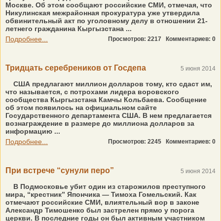
Москве. Об этом сообщают российские СМИ, отмечая, что
Никулинская межрайонная прокуратура уже утвердила
обвинительный акт по уголовному делу в отношении 21-
летнего гражданина Кыргызстана ...
Подробнее...
Просмотров: 2217
Комментариев: 0
Тридцать серебреников от Госдепа
5 июня 2014
США предлагают миллион долларов тому, кто сдаст им,
что называется, с потрохами лидера воровского
сообщества Кыргызстана Камчы Кольбаева. Сообщение
об этом появилось на официальном сайте
Государственного департамента США. В нем предлагается
вознаграждение в размере до миллиона долларов за
информацию ...
Подробнее...
Просмотров: 2245
Комментариев: 0
При встрече “сунули перо”
5 июня 2014
В Подмосковье убит один из старожилов преступного
мира, “крестник” Япончика — Тимоха Гомельский. Как
отмечают российские СМИ, влиятельный вор в законе
Александр Тимошенко был застрелен прямо у порога
церкви. В последние годы он был активным участником