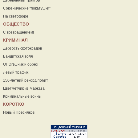
Деревянный трактор
Союзнические “покатушки”
На светофоре
ОБЩЕСТВО
С возвращением!
КРИМИНАЛ
Дерзость скотокрадов
Бандитская воля
ОПЭгэшник и обрез
Левый трафик
150-летний рекорд побит
Цветметчик из Марказа
Криминальные войны
КОРОТКО
Новый Пресняков