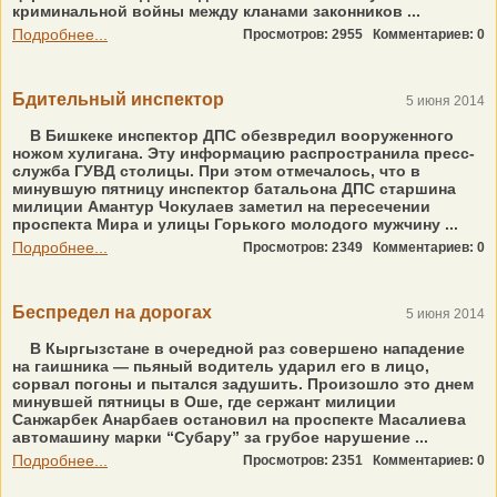
криминальной войны между кланами законников ...
Подробнее...
Просмотров: 2955
Комментариев: 0
Бдительный инспектор
5 июня 2014
В Бишкеке инспектор ДПС обезвредил вооруженного
ножом хулигана. Эту информацию распространила пресс-
служба ГУВД столицы. При этом отмечалось, что в
минувшую пятницу инспектор батальона ДПС старшина
милиции Амантур Чокулаев заметил на пересечении
проспекта Мира и улицы Горького молодого мужчину ...
Подробнее...
Просмотров: 2349
Комментариев: 0
Беспредел на дорогах
5 июня 2014
В Кыргызстане в очередной раз совершено нападение
на гаишника — пьяный водитель ударил его в лицо,
сорвал погоны и пытался задушить. Произошло это днем
минувшей пятницы в Оше, где сержант милиции
Санжарбек Анарбаев остановил на проспекте Масалиева
автомашину марки “Субару” за грубое нарушение ...
Подробнее...
Просмотров: 2351
Комментариев: 0