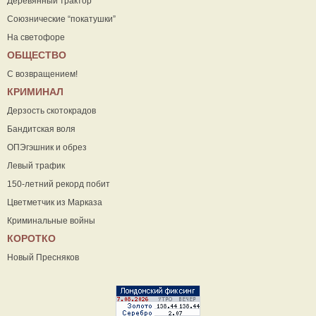
Деревянный трактор
Союзнические “покатушки”
На светофоре
ОБЩЕСТВО
С возвращением!
КРИМИНАЛ
Дерзость скотокрадов
Бандитская воля
ОПЭгэшник и обрез
Левый трафик
150-летний рекорд побит
Цветметчик из Марказа
Криминальные войны
КОРОТКО
Новый Пресняков