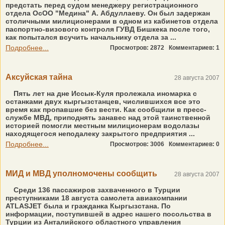
предстать перед судом менеджеру регистрационного
отдела ОсОО "Медина" А. Абдуллаеву. Он был задержан
столичными милиционерами в одном из кабинетов отдела
паспортно-визового контроля ГУВД Бишкека после того,
как попытался всучить начальнику отдела за ...
Подробнее...
Просмотров: 2872
Комментариев: 1
Аксуйская тайна
28 августа 2007
Пять лет на дне Иссык-Куля пролежала иномарка с
останками двух кыргызстанцев, числившихся все это
время как пропавшие без вести. Как сообщили в пресс-
службе МВД, приподнять занавес над этой таинственной
историей помогли местным милиционерам водолазы
находящегося неподалеку закрытого предприятия ...
Подробнее...
Просмотров: 3006
Комментариев: 0
МИД и МВД уполномочены сообщить
28 августа 2007
Среди 136 пассажиров захваченного в Турции
преступниками 18 августа самолета авиакомпании
ATLASJET была и гражданка Кыргызстана. По
информации, поступившей в адрес нашего посольства в
Турции из Анталийского областного управления