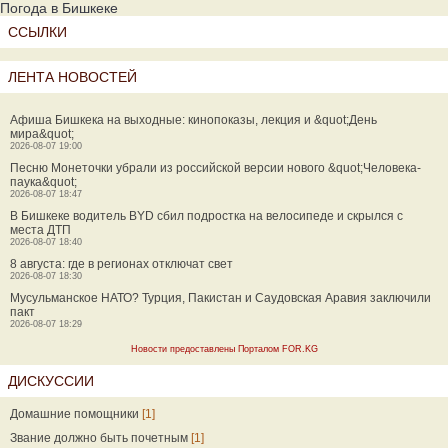
Погода в Бишкеке
ССЫЛКИ
ЛЕНТА НОВОСТЕЙ
Афиша Бишкека на выходные: кинопоказы, лекция и &quot;День
мира&quot;
2026-08-07 19:00
Песню Монеточки убрали из российской версии нового &quot;Человека-
паука&quot;
2026-08-07 18:47
В Бишкеке водитель BYD сбил подростка на велосипеде и скрылся с
места ДТП
2026-08-07 18:40
8 августа: где в регионах отключат свет
2026-08-07 18:30
Мусульманское НАТО? Турция, Пакистан и Саудовская Аравия заключили
пакт
2026-08-07 18:29
Новости предоставлены Порталом FOR.KG
ДИСКУССИИ
Домашние помощники
[1]
Звание должно быть почетным
[1]