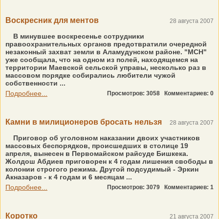
Воскресник для ментов
28 августа 2007
В минувшее воскресенье сотрудники
правоохранительных органов предотвратили очередной
незаконный захват земли в Аламудунском районе. "МСН"
уже сообщала, что на одном из полей, находящемся на
территории Маевской сельской управы, несколько раз в
массовом порядке собирались любители чужой
собственности ...
Подробнее...
Просмотров: 3058
Комментариев: 0
Камни в милиционеров бросать нельзя
28 августа 2007
Приговор об уголовном наказании двоих участников
массовых беспорядков, происшедших в столице 19
апреля, вынесен в Первомайском райсуде Бишкека.
Жолдош Абдиев приговорен к 4 годам лишения свободы в
колонии строгого режима. Другой подсудимый - Эркин
Акназаров - к 4 годам и 6 месяцам ...
Подробнее...
Просмотров: 3079
Комментариев: 1
Коротко
21 августа 2007