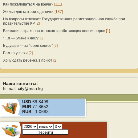
Как пожаловаться на врача?
[111]
Жилье для матери-одиночки
[187]
На вопросы отвечает Государственная регистрационная служба при
правительстве КР
[2]
Взимание страховых взносов с работающих пенсионеров
[1]
“…я — ближе к небу”
[2]
Будущее — за “open source”
[2]
Бал за успехи
[2]
Хочу сдать ребенка в приют
[2]
Наши контакты:
E-mail: city@msn.kg
USD
69.8499
EUR
77.8652
RUB
1.0683