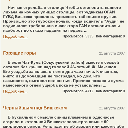
Ночная стрельба в столице Чтобы остановить пьяного
лихача на ночных улицах столицы, сотрудникам ОГАИ
ГУВД Бишкека пришлось применить табельное оружие.
Произошло это глубокой ночью, когда водитель "Ауди" не
подчинился требованию инспектора ГАИ остановиться и
наоборот до отказа надавил на педаль ...
Подробнее...
Просмотров: 5335
Комментариев: 0
Горящие горы
21 августа 2007
В селе Чат-Куль (Сокулукский район) вместе с семьей
остался без крыши над головой 46-летний Ж. Макешов.
Его усадьба занялась огнем в два часа ночи. К счастью,
никто из домочадцев не пострадал, но дом, что
называется, выгорел полностью. Причина пожара и сумма
нанесенного огнем ущерба пока не установлены ...
Подробнее...
Просмотров: 4712
Комментариев: 0
Черный дым над Бишкеком
21 августа 2007
В буквальном смысле синим пламенем в одночасье
сгорело в котельной Бишкектеплоэнерго свыше 90
миллионов сомов. Речь идет не об аварии или каком-либо