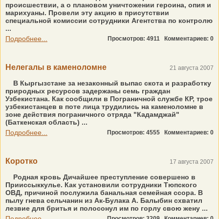
происшествии, а о плановом уничтожении героина, опия и
марихуаны. Провели эту акцию в присутствии
специальной комиссии сотрудники Агентства по контролю
...
Подробнее...
Просмотров: 4911
Комментариев: 0
Нелегалы в каменоломне
21 августа 2007
В Кыргызстане за незаконный выпас скота и разработку
природных ресурсов задержаны семь граждан
Узбекистана. Как сообщили в Пограничной службе КР, трое
узбекистанцев в поте лица трудились на каменоломне в
зоне действия пограничного отряда "Кадамджай"
(Баткенская область) ...
Подробнее...
Просмотров: 4555
Комментариев: 0
Коротко
17 августа 2007
Родная кровь Дичайшее преступление совершено в
Прииссыккулье. Как установили сотрудники Тюпского
ОВД, причиной послужила банальная семейная ссора. В
пылу гнева сельчанин из Ак-Булака А. Балыбин схватил
лезвие для бритья и полосонул им по горлу свою жену ...
Подробнее...
Просмотров: 3209
Комментариев: 0