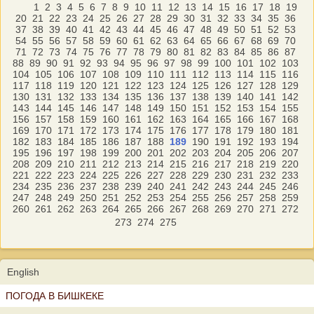
1
2
3
4
5
6
7
8
9
10
11
12
13
14
15
16
17
18
19
20
21
22
23
24
25
26
27
28
29
30
31
32
33
34
35
36
37
38
39
40
41
42
43
44
45
46
47
48
49
50
51
52
53
54
55
56
57
58
59
60
61
62
63
64
65
66
67
68
69
70
71
72
73
74
75
76
77
78
79
80
81
82
83
84
85
86
87
88
89
90
91
92
93
94
95
96
97
98
99
100
101
102
103
104
105
106
107
108
109
110
111
112
113
114
115
116
117
118
119
120
121
122
123
124
125
126
127
128
129
130
131
132
133
134
135
136
137
138
139
140
141
142
143
144
145
146
147
148
149
150
151
152
153
154
155
156
157
158
159
160
161
162
163
164
165
166
167
168
169
170
171
172
173
174
175
176
177
178
179
180
181
182
183
184
185
186
187
188
189
190
191
192
193
194
195
196
197
198
199
200
201
202
203
204
205
206
207
208
209
210
211
212
213
214
215
216
217
218
219
220
221
222
223
224
225
226
227
228
229
230
231
232
233
234
235
236
237
238
239
240
241
242
243
244
245
246
247
248
249
250
251
252
253
254
255
256
257
258
259
260
261
262
263
264
265
266
267
268
269
270
271
272
273
274
275
English
ПОГОДА В БИШКЕКЕ