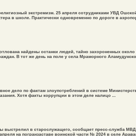
елигиозный экстремизм. 25 апреля сотрудниками УВД Ошской
тера в школе. Практически одновременно по дороге в аэропор
тлована найдены останки людей, тайно захороненных около 3
раждан. В тот же день на поле у села Мраморного Аламудунско
овное дело по фактам злоупотреблений в системе Министерст
зания. Хотя факты коррупции в этом деле налицо ...
ы выстрелил в старослужащего, сообщает пресс-служба МВД 
апреля на погранзаставе воинской части № 2024 в селе Араван