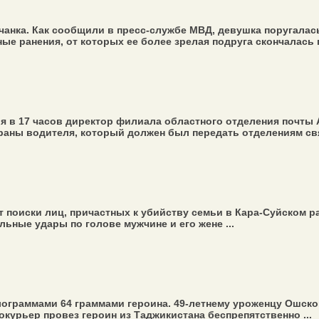
нка. Как сообщили в пресс-службе МВД, девушка поругалась 
е ранения, от которых ее более зрелая подруга скончалась п
я в 17 часов директор филиала областного отделения почты 
аны водителя, который должен был передать отделениям связи
 поиски лиц, причастных к убийству семьи в Кара-Суйском 
ьные удары по голове мужчине и его жене ...
лограммами 64 граммами героина. 49-летнему уроженцу Ошско
окурьер провез героин из Таджикистана беспрепятственно ...