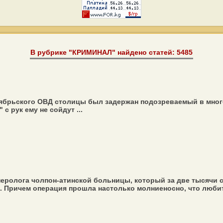
В рубрике "КРИМИНАЛ" найдено статей: 5485
ябрьского ОВД столицы был задержан подозреваемый в много
с рук ему не сойдут ...
еролога чолпон-атинской больницы, который за две тысячи 
. Причем операция прошла настолько молниеносно, что любите