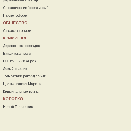
Деревянный трактор
Союзнические “покатушки”
На светофоре
ОБЩЕСТВО
С возвращением!
КРИМИНАЛ
Дерзость скотокрадов
Бандитская воля
ОПЭгэшник и обрез
Левый трафик
150-летний рекорд побит
Цветметчик из Марказа
Криминальные войны
КОРОТКО
Новый Пресняков