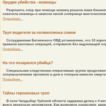
Орудие убийства - ножницы
Разрешить спор при помощи ножниц решила юная бишкекча
схватила ножницы и нанесла своей сопернице многочисленны
Подробнее...
Труп водителя за полмиллиона сомов
Сотрудниками Баткенского ОВД установлено, что 10 апрел
правила кассовых операций, отправили без надлежащей охр
Подробнее...
На что позарился убийца?
Специальная следственно-оперативная группа продолжает
злоумышленники проникли в дом и топором нанесли смертел
Подробнее...
Тайны героиновых троп
В селе Чалдыбар Чуйской области задержан делец с 4 ки
всего несколько километров. Как выяснило следствие, нарк