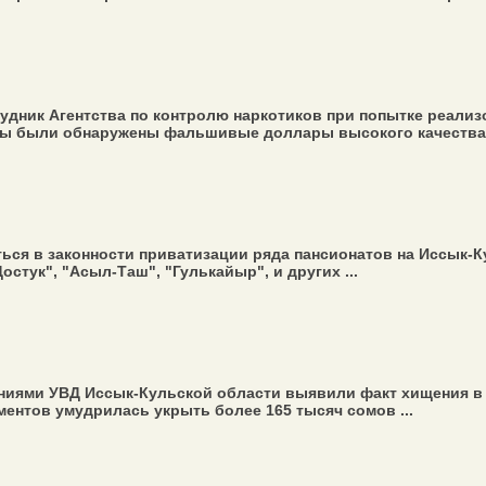
рудник Агентства по контролю наркотиков при попытке реализ
ы были обнаружены фальшивые доллары высокого качества .
ся в законности приватизации ряда пансионатов на Иссык-Ку
Достук", "Асыл-Таш", "Гулькайыр", и других ...
иями УВД Иссык-Кульской области выявили факт хищения в к
ентов умудрилась укрыть более 165 тысяч сомов ...