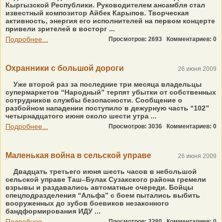
Кыргызской Республики. Руководителем ансамбля стал
известный композитор Айбек Карыпов. Творческая
активность, энергия его исполнителей на первом концерте
привели зрителей в восторг ...
Подробнее...
Просмотров: 2693
Комментариев: 0
Охранники с большой дороги
26 июня 2009
Уже второй раз за последние три месяца владельцы
супермаркетов “Народный” терпят убытки от собственных
сотрудников службы безопасности. Сообщение о
разбойном нападении поступило в дежурную часть “102”
четырнадцатого июня около шести утра ...
Подробнее...
Просмотров: 3036
Комментариев: 0
Маленькая война в сельской управе
26 июня 2009
Двадцать третьего июня шесть часов в небольшой
сельской управе Таш–Булак Сузакского района гремели
взрывы и раздавались автоматные очереди. Бойцы
спецподразделения “Альфа” с боем пытались выбить
вооруженных до зубов боевиков незаконного
бандформирования ИДУ ...
Подробнее...
Просмотров: 3280
Комментариев: 0