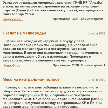
была сотрудниками спецподразделения ГКНБ КР “Альфа”
в ночь на минувшее воскресенье на окраине села Кош–
Коргон (Беш– Дюбинская сельская управа), находящегося
близ города Узген ...
Подробнее...
Просмотров: 3781
Комментариев: 0
Скелет на мелководье
1 июля 2009
Страшная находка обнаружена в пруду у села
Новониколаевка (Жайылский район). На человеческие
останки на мелководье там наткнулись местные
мальчишки. В шоке они выскочили из воды, помчались в
село и рассказали об этом взрослым. Последние и
вызвали на место происшествия милиционеров ...
Подробнее...
Просмотров: 2628
Комментариев: 1
Мясо на нейтральной полосе
1 июля 2009
Крупную партию контрабанды изъяли из незаконного
оборота в Таласской области сотрудники Управления по
борьбе с коррупцией МВД и одноименного отдела
Манасского ОВД. Близ села Уч–Коргон (Манасский район)
на нейтральном участке между госграницами КР и РК они
задержали два полноприводных грузовика ...