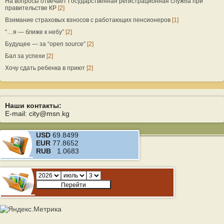
На вопросы отвечает Государственная регистрационная служба при
правительстве КР
[2]
Взимание страховых взносов с работающих пенсионеров
[1]
“…я — ближе к небу”
[2]
Будущее — за “open source”
[2]
Бал за успехи
[2]
Хочу сдать ребенка в приют
[2]
Наши контакты:
E-mail: city@msn.kg
USD
69.8499
EUR
77.8652
RUB
1.0683