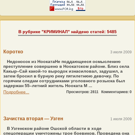
В рубрике "КРИМИНАЛ" найдено статей: 5485
Коротко
3 июля 2009
Недоносок из НоокатаНе поддающееся осмыслению
преступление совершено в Ноокатском районе. Близ села
Какыр–Сай какой-то выродок изнасиловал, задушил, а
затем бросил в бурную реку пятилетнюю девочку. По
горячим следам сотрудниками уголовного розыска был
задержан 55–летний житель Нооката М ...
Подробнее...
Просмотров: 2811
Комментариев: 0
Зачистка вторая — Узген
1 июля 2009
В Узгенском районе Ошской области в ходе
спецоперации уничтожены трое боевиков. Проведена она