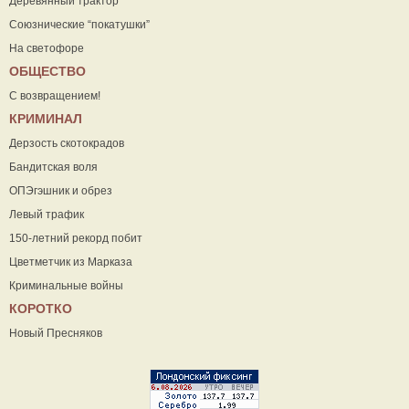
Деревянный трактор
Союзнические “покатушки”
На светофоре
ОБЩЕСТВО
С возвращением!
КРИМИНАЛ
Дерзость скотокрадов
Бандитская воля
ОПЭгэшник и обрез
Левый трафик
150-летний рекорд побит
Цветметчик из Марказа
Криминальные войны
КОРОТКО
Новый Пресняков