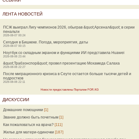
ССЫЛКИ
ЛЕНТА НОВОСТЕЙ
ПСЖ выиграл Лигу чемпионов 2026, обыграв &quot;Арсенал&quot; в серии
пенальти
2026-08-07 00:24
Сегодня в Бишкеке. Погода, мероприятия, даты
2026-08-07 00:15
Ноутбук со складным экраном и функциями ИИ представила Huawei
2026-08-06 23:44
&quot;Трабзонспор&quot; провел презентацию Мохамеда Салаха
2026-08-06 22:27
После миграционного кризиса в Сеуте остается больше тысячи детей и
подростков
2026-08-06 22:11
Новости предоставлены Порталом FOR.KG
ДИСКУССИИ
Домашние помощники
[1]
Звание должно быть почетным
[1]
Как пожаловаться на врача?
[111]
Жилье для матери-одиночки
[187]