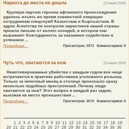
Наркота до места не дошла
23 июня 2009
Крупную партию героина афганского происхождения
удалось изъять во время совместной операции
сотрудникам спецслужб Казахстана и Кыргызстана. В
адрес Агентства по контролю наркотиков нашей страны
пришло письмо от коллег-соседей, в котором они
выражают благодарность за оказанное содействие в
успешном ...
Подробнее...
Просмотров: 2972
Комментариев: 0
Чуть что, хватаются за нож
23 июня 2009
Немотивированные убийства с каждым годом все чаще
встречаются в практике работников уголовного розыска.
Только за неполный месяц в столице произошло сразу
несколько подобных преступлений. Почему люди
хватаются за нож? Этот вопрос я каждый раз задаю,
выезжая на место происшествия ...
Подробнее...
Просмотров: 3670
Комментариев: 0
1
2
3
4
5
6
7
8
9
10
11
12
13
14
15
16
17
18
19
20
21
22
23
24
25
26
27
28
29
30
31
32
33
34
35
36