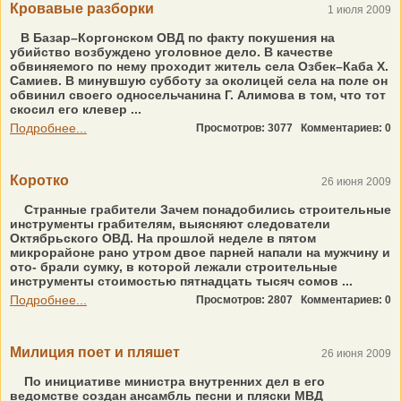
Кровавые разборки
1 июля 2009
В Базар–Коргонском ОВД по факту покушения на
убийство возбуждено уголовное дело. В качестве
обвиняемого по нему проходит житель села Озбек–Каба Х.
Самиев. В минувшую субботу за околицей села на поле он
обвинил своего односельчанина Г. Алимова в том, что тот
скосил его клевер ...
Подробнее...
Просмотров: 3077
Комментариев: 0
Коротко
26 июня 2009
Странные грабители Зачем понадобились строительные
инструменты грабителям, выясняют следователи
Октябрьского ОВД. На прошлой неделе в пятом
микрорайоне рано утром двое парней напали на мужчину и
ото- брали сумку, в которой лежали строительные
инструменты стоимостью пятнадцать тысяч сомов ...
Подробнее...
Просмотров: 2807
Комментариев: 0
Милиция поет и пляшет
26 июня 2009
По инициативе министра внутренних дел в его
ведомстве создан ансамбль песни и пляски МВД