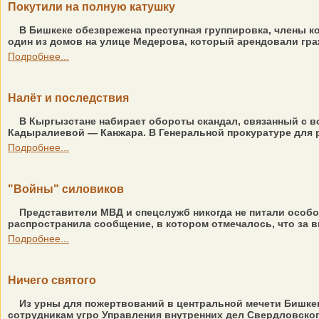
Покутили на полную катушку
В Бишкеке обезврежена преступная группировка, члены к
один из домов на улице Медерова, который арендовали гра
Подробнее...
Налёт и последствия
В Кыргызстане набирает обороты скандал, связанный с в
Кадыралиевой — Канжара. В Генеральной прокуратуре для р
Подробнее...
"Войны" силовиков
Представители МВД и спецслужб никогда не питали особо
распространила сообщение, в котором отмечалось, что за в
Подробнее...
Ничего святого
Из урны для пожертвований в центральной мечети Бишкек
сотрудникам угро Управления внутренних дел Свердловского