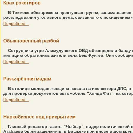
Крах рэкетиров
В Токмоке обезврежена преступная группа, занимавшаяс
расследования уголовного дела, связанного с похищением ч
Подробнее...
Обыкновенный разбой
Сотрудники угро Аламудунского ОВД обезвредили банду г
милицию обратились жители села Беш-Кунгей. Они сообщили
Подробнее...
Разъярённая мадам
В столице молодая женщина напала на инспектора ДПС, в 
для проверки документов автомобиль “Хонда Фит”, на котор
Подробнее...
Наркобизнес под прикрытием
Главный редактор газеты “Чыйыр”, лидер политической па
Атабаева были защелкнуты в Бишкеке при вносе в дом крупн