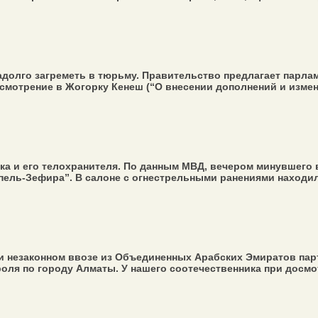
надолго загреметь в тюрьму. Правительство предлагает парл
мотрение в Жогорку Кенеш (“О внесении дополнений и измене
а и его телохранителя. По данным МВД, вечером минувшего 
ль-Зефира”. В салоне с огнестрельными ранениями находили
 незаконном ввозе из Объединенных Арабских Эмиратов парт
ля по городу Алматы. У нашего соотечественника при досмот