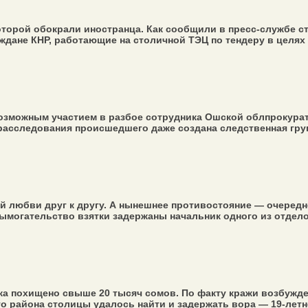
оторой обокрали иностранца. Как сообщили в пресс-службе 
ждане КНР, работающие на столичной ТЭЦ по тендеру в целях 
озможным участием в разбое сотрудника Ошской облпрокурат
асследования происшедшего даже создана следственная групп
й любви друг к другу. А нынешнее противостояние — очередн
ымогательство взятки задержаны начальник одного из отделов
а похищено свыше 20 тысяч сомов. По факту кражи возбужден
 района столицы удалось найти и задержать вора — 19-летне