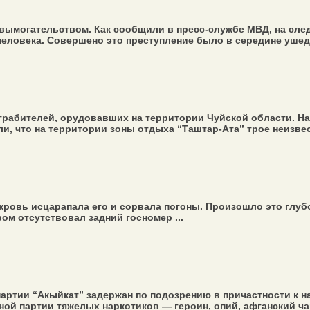
я вымогательством. Как сообщили в пресс-службе МВД, на с
еловека. Совершено это преступление было в середине ушедш
рабителей, орудовавших на территории Чуйской области. На 
, что на территории зоны отдыха “Таштар-Ата” трое неизвес
кровь исцарапала его и сорвала погоны. Произошло это глуб
ом отсутствовал задний госномер ...
ртии “Акыйкат” задержан по подозрению в причастности к на
ой партии тяжелых наркотиков — героин, опий, афганский ча