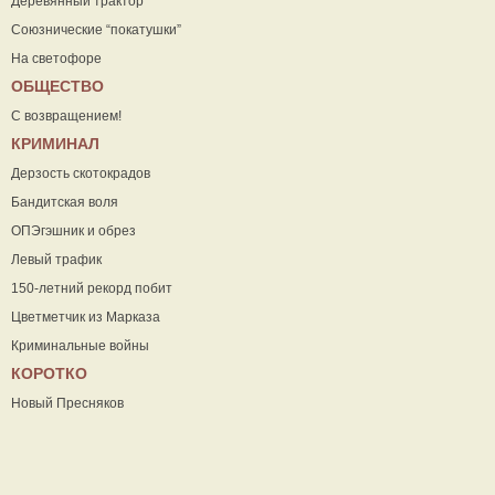
Деревянный трактор
Союзнические “покатушки”
На светофоре
ОБЩЕСТВО
С возвращением!
КРИМИНАЛ
Дерзость скотокрадов
Бандитская воля
ОПЭгэшник и обрез
Левый трафик
150-летний рекорд побит
Цветметчик из Марказа
Криминальные войны
КОРОТКО
Новый Пресняков