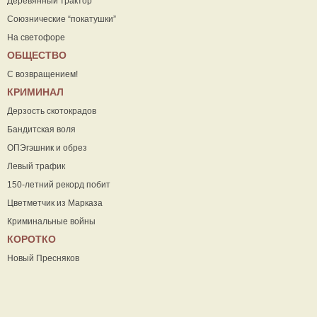
Деревянный трактор
Союзнические “покатушки”
На светофоре
ОБЩЕСТВО
С возвращением!
КРИМИНАЛ
Дерзость скотокрадов
Бандитская воля
ОПЭгэшник и обрез
Левый трафик
150-летний рекорд побит
Цветметчик из Марказа
Криминальные войны
КОРОТКО
Новый Пресняков