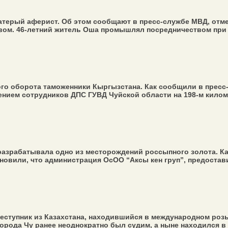
ерый аферист. Об этом сообщают в пресс-службе МВД, отме
вом. 46-летний житель Оша промышлял посредничеством при п
го оборота таможенники Кыргызстана. Как сообщили в пресс-
ием сотрудников ДПС ГУВД Чуйской области на 198-м киломе
разрабатывала одно из месторождений россыпного золота. Ка
овили, что администрация ОсОО “Аксы кен груп”, предостави
ступник из Казахстана, находившийся в международном роз
орода Чу ранее неоднократно был судим, а ныне находился в р