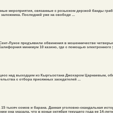
ые мероприятия, связанные с розыском дерзкой банды граби
заложника. Последний уже на свободе ...
Сент-Луисе предъявили обвинения в мошенничестве четверым 
Калифорния минимум 10 казино, где с помощью электронного 
цесс над выходцем из Кыргызстана Джохаром Царнаевым, об
ельства с отбора присяжных заседателей ...
15 тысяч сомов и барана. Данная уголовно-скандальная истор
и она указала, что в конце октября текущего года ее 14-летня