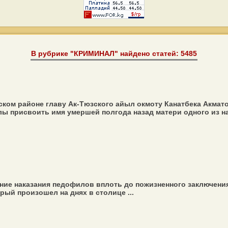
В рубрике "КРИМИНАЛ" найдено статей: 5485
ом районе главу Ак-Тюзского айыл окмоту Канатбека Акматов
лы присвоить имя умершей полгода назад матери одного из на
ние наказания педофилов вплоть до пожизненного заключени
ый произошел на днях в столице ...