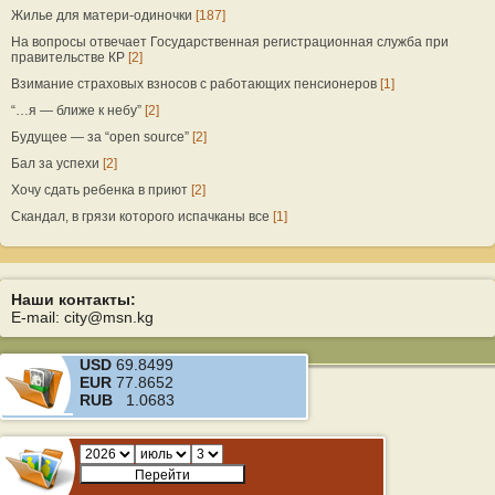
Жилье для матери-одиночки
[187]
На вопросы отвечает Государственная регистрационная служба при
правительстве КР
[2]
Взимание страховых взносов с работающих пенсионеров
[1]
“…я — ближе к небу”
[2]
Будущее — за “open source”
[2]
Бал за успехи
[2]
Хочу сдать ребенка в приют
[2]
Скандал, в грязи которого испачканы все
[1]
Наши контакты:
E-mail: city@msn.kg
USD
69.8499
EUR
77.8652
RUB
1.0683