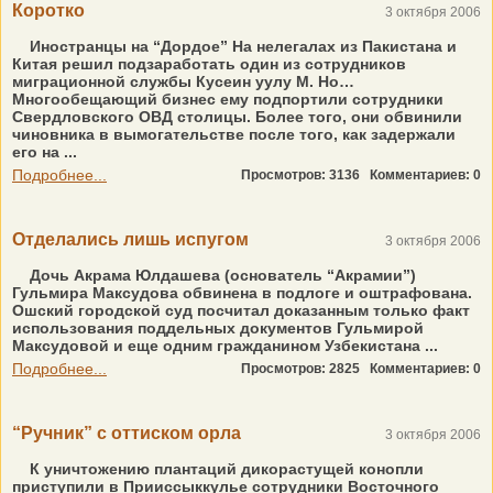
Коротко
3 октября 2006
Иностранцы на “Дордое” На нелегалах из Пакистана и
Китая решил подзаработать один из сотрудников
миграционной службы Кусеин уулу М. Но…
Многообещающий бизнес ему подпортили сотрудники
Свердловского ОВД столицы. Более того, они обвинили
чиновника в вымогательстве после того, как задержали
его на ...
Подробнее...
Просмотров: 3136
Комментариев: 0
Отделались лишь испугом
3 октября 2006
Дочь Акрама Юлдашева (основатель “Акрамии”)
Гульмира Максудова обвинена в подлоге и оштрафована.
Ошский городской суд посчитал доказанным только факт
использования поддельных документов Гульмирой
Максудовой и еще одним гражданином Узбекистана ...
Подробнее...
Просмотров: 2825
Комментариев: 0
“Ручник” с оттиском орла
3 октября 2006
К уничтожению плантаций дикорастущей конопли
приступили в Прииссыккулье сотрудники Восточного