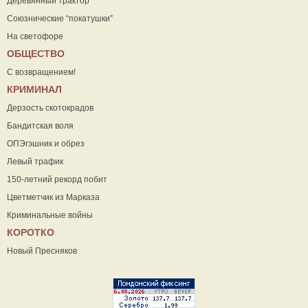
Деревянный трактор
Союзнические “покатушки”
На светофоре
ОБЩЕСТВО
С возвращением!
КРИМИНАЛ
Дерзость скотокрадов
Бандитская воля
ОПЭгэшник и обрез
Левый трафик
150-летний рекорд побит
Цветметчик из Марказа
Криминальные войны
КОРОТКО
Новый Пресняков