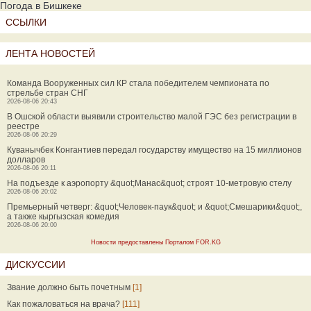
Погода в Бишкеке
ССЫЛКИ
ЛЕНТА НОВОСТЕЙ
Команда Вооруженных сил КР стала победителем чемпионата по
стрельбе стран СНГ
2026-08-06 20:43
В Ошской области выявили строительство малой ГЭС без регистрации в
реестре
2026-08-06 20:29
Куванычбек Конгантиев передал государству имущество на 15 миллионов
долларов
2026-08-06 20:11
На подъезде к аэропорту &quot;Манас&quot; строят 10-метровую стелу
2026-08-06 20:02
Премьерный четверг: &quot;Человек-паук&quot; и &quot;Смешарики&quot;,
а также кыргызская комедия
2026-08-06 20:00
Новости предоставлены Порталом FOR.KG
ДИСКУССИИ
Звание должно быть почетным
[1]
Как пожаловаться на врача?
[111]