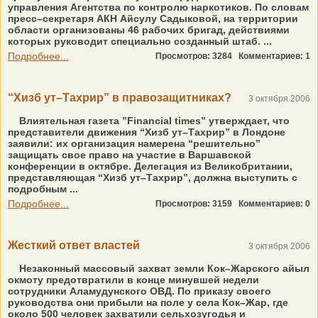
управления Агентства по контролю наркотиков. По словам
пресс–секретаря АКН Айсулу Садыковой, на территории
области организованы 46 рабочих бригад, действиями
которых руководит специально созданный штаб. ...
Подробнее...
Просмотров: 3284
Комментариев: 1
“Хизб ут–Тахрир” в правозащитниках?
3 октября 2006
Влиятельная газета ”Financial times” утверждает, что
представители движения “Хизб ут–Тахрир” в Лондоне
заявили: их организация намерена “решительно”
защищать свое право на участие в Варшавской
конференции в октябре. Делегация из Великобритании,
представляющая “Хизб ут–Тахрир”, должна выступить с
подробным ...
Подробнее...
Просмотров: 3159
Комментариев: 0
Жесткий ответ властей
3 октября 2006
Незаконный массовый захват земли Кок–Жарского айыл
окмоту предотвратили в конце минувшей недели
сотрудники Аламудунского ОВД. По приказу своего
руководства они прибыли на поле у села Кок–Жар, где
около 500 человек захватили сельхозугодья и