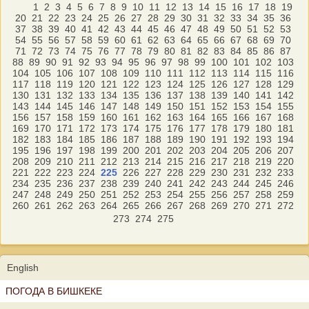
1
2
3
4
5
6
7
8
9
10
11
12
13
14
15
16
17
18
19
20
21
22
23
24
25
26
27
28
29
30
31
32
33
34
35
36
37
38
39
40
41
42
43
44
45
46
47
48
49
50
51
52
53
54
55
56
57
58
59
60
61
62
63
64
65
66
67
68
69
70
71
72
73
74
75
76
77
78
79
80
81
82
83
84
85
86
87
88
89
90
91
92
93
94
95
96
97
98
99
100
101
102
103
104
105
106
107
108
109
110
111
112
113
114
115
116
117
118
119
120
121
122
123
124
125
126
127
128
129
130
131
132
133
134
135
136
137
138
139
140
141
142
143
144
145
146
147
148
149
150
151
152
153
154
155
156
157
158
159
160
161
162
163
164
165
166
167
168
169
170
171
172
173
174
175
176
177
178
179
180
181
182
183
184
185
186
187
188
189
190
191
192
193
194
195
196
197
198
199
200
201
202
203
204
205
206
207
208
209
210
211
212
213
214
215
216
217
218
219
220
221
222
223
224
225
226
227
228
229
230
231
232
233
234
235
236
237
238
239
240
241
242
243
244
245
246
247
248
249
250
251
252
253
254
255
256
257
258
259
260
261
262
263
264
265
266
267
268
269
270
271
272
273
274
275
English
ПОГОДА В БИШКЕКЕ