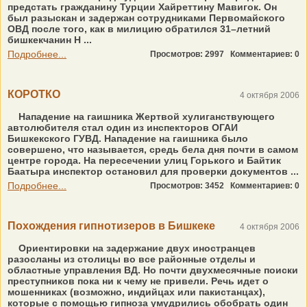
предстать гражданину Турции Хайреттину Мавигок. Он
был разыскан и задержан сотрудниками Первомайского
ОВД после того, как в милицию обратился 31–летний
бишкекчанин Н ...
Подробнее...
Просмотров: 2997
Комментариев: 0
КОРОТКО
4 октября 2006
Нападение на гаишника Жертвой хулиганствующего
автолюбителя стал один из инспекторов ОГАИ
Бишкекского ГУВД. Нападение на гаишника было
совершено, что называется, средь бела дня почти в самом
центре города. На пересечении улиц Горького и Байтик
Баатыра инспектор остановил для проверки документов ...
Подробнее...
Просмотров: 3452
Комментариев: 0
Похождения гипнотизеров в Бишкеке
4 октября 2006
Ориентировки на задержание двух иностранцев
разосланы из столицы во все районные отделы и
областные управления ВД. Но почти двухмесячные поиски
преступников пока ни к чему не привели. Речь идет о
мошенниках (возможно, индийцах или пакистанцах),
которые с помощью гипноза умудрились обобрать один