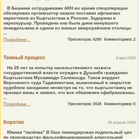
В Бишкеке сотрудниками АКН во время спецоперации
обезврежен организатор канала поставки афганских
наркотиков из Кыргызстана в Россию. Задержан и
наркокурьер. Проведена она была днем минувшего
понедельника в одном из южных микрорайонов столицы
...
Подробнее...
Просмотров: 4289
Комментариев: 2
Темный процесс
8 мая 2009
На 29 лет за попытку насильственного захвата
государственной власти осужден в Душанбе гражданин
Кыргызстана Мухаммади Салимзода. Таков вердикт
Верховного суда Таджикистана, вынесенный в закрытом
судебном заседании несмотря на то, что кыргызстанец не
признал вины и заявил, что все обвинения сфабрикованы.
...
Подробнее...
Просмотров: 3928
Комментариев: 0
Коротко
30 апреля 2009
Южная "палёнка" В Оше ликвидирован подпольный цех
по производству фальсифицированной алкогольной