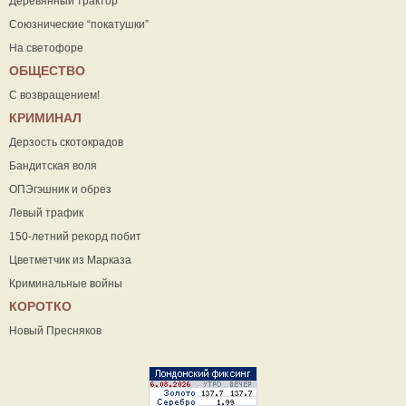
Деревянный трактор
Союзнические “покатушки”
На светофоре
ОБЩЕСТВО
С возвращением!
КРИМИНАЛ
Дерзость скотокрадов
Бандитская воля
ОПЭгэшник и обрез
Левый трафик
150-летний рекорд побит
Цветметчик из Марказа
Криминальные войны
КОРОТКО
Новый Пресняков