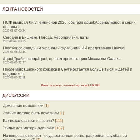
ЛЕНТА НОВОСТЕЙ
ПСЖ выиграл Лигу чемпионов 2026, обыграв &quot;Арсенал&quot; в серии
пенальти
2026-08-07 00:24
Сегодня в Бишкеке. Погода, мероприятия, даты
2026-08-07 00:15
Ноутбук со складным экраном и функциями ИИ представила Huawei
2026-08-06 23:44
&quot;Трабзонспор&quot; провел презентацию Мохамеда Салаха
2026-08-06 22:27
После миграционного кризиса в Сеуте остается больше тысячи детей и
подростков
2026-08-06 22:11
Новости предоставлены Порталом FOR.KG
ДИСКУССИИ
Домашние помощники
[1]
Звание должно быть почетным
[1]
Как пожаловаться на врача?
[111]
Жилье для матери-одиночки
[187]
На вопросы отвечает Государственная регистрационная служба при