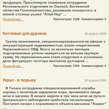
продукции. Прихлопнули теневиков сотрудники
Регионального отделения по Ошской, Баткенской
областям Госалкоагентства, решившие пошерстить в
южной столице рынок "Алай-Нур" ...
Подробнее...
Просмотров: 3188
Комментариев: 0
Котлован для дураков
30 апреля 2009
Группу мошенников, специализировавшихся на аферах с
несуществующей недвижимостью, взяли оперативники
Первомайского ОВД. Всего за несколько месяцев
подозреваемые успели навариться на весьма крупную
сумму. На первоначальном этапе следствия в уголовном
деле фигурирует полтора миллиона долларов ...
Подробнее...
Просмотров: 3350
Комментариев: 0
Украл - в тюрьму
30 апреля 2009
В Таласе сотрудники специализированной службы
охраны с поличным задержали вора, проникшего среди
ночи в магазин. В начале недели в три часа ночи на пульте
Центрального наблюдения сработала сигнализация.
Поступил сигнал с охраняемого объекта магазина "Азамат"
...