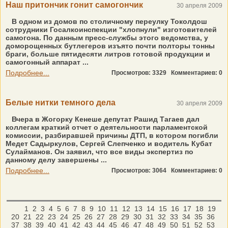
Наш притончик гонит самогончик
30 апреля 2009
В одном из домов по столичному переулку Токолдош
сотрудники Госалкоинспекции "хлопнули" изготовителей
самогона. По данным пресс-службы этого ведомства, у
доморощенных бутлегеров изъято почти полторы тонны
браги, больше пятидесяти литров готовой продукции и
самогонный аппарат ...
Подробнее...
Просмотров: 3329
Комментариев: 0
Белые нитки темного дела
30 апреля 2009
Вчера в Жогорку Кенеше депутат Рашид Тагаев дал
коллегам краткий отчет о деятельности парламентской
комиссии, разбиравшей причины ДТП, в котором погибли
Медет Садыркулов, Сергей Слепченко и водитель Кубат
Сулайманов. Он заявил, что все виды экспертиз по
данному делу завершены ...
Подробнее...
Просмотров: 3064
Комментариев: 0
1
2
3
4
5
6
7
8
9
10
11
12
13
14
15
16
17
18
19
20
21
22
23
24
25
26
27
28
29
30
31
32
33
34
35
36
37
38
39
40
41
42
43
44
45
46
47
48
49
50
51
52
53