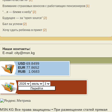
правительстве КР
[2]
Взимание страховых взносов с работающих пенсионеров
[1]
“…я — ближе к небу”
[2]
Будущее — за “open source”
[2]
Бал за успехи
[2]
Хочу сдать ребенка в приют
[2]
Наши контакты:
E-mail: city@msn.kg
USD
69.8499
EUR
77.8652
RUB
1.0683
MSN.KG Все права защищены • При размещении статей прямая