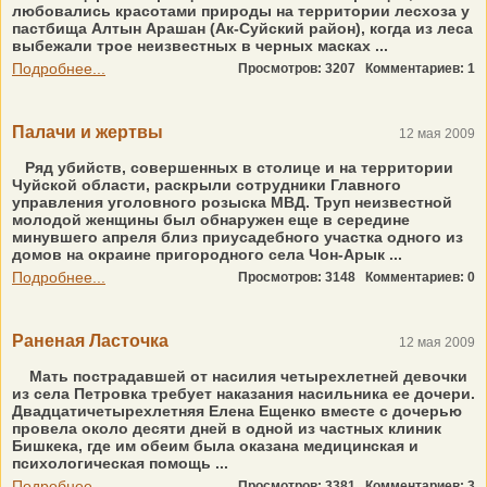
любовались красотами природы на территории лесхоза у
пастбища Алтын Арашан (Ак-Суйский район), когда из леса
выбежали трое неизвестных в черных масках ...
Подробнее...
Просмотров: 3207
Комментариев: 1
Палачи и жертвы
12 мая 2009
Ряд убийств, совершенных в столице и на территории
Чуйской области, раскрыли сотрудники Главного
управления уголовного розыска МВД. Труп неизвестной
молодой женщины был обнаружен еще в середине
минувшего апреля близ приусадебного участка одного из
домов на окраине пригородного села Чон-Арык ...
Подробнее...
Просмотров: 3148
Комментариев: 0
Раненая Ласточка
12 мая 2009
Мать пострадавшей от насилия четырехлетней девочки
из села Петровка требует наказания насильника ее дочери.
Двадцатичетырехлетняя Елена Ещенко вместе с дочерью
провела около десяти дней в одной из частных клиник
Бишкека, где им обеим была оказана медицинская и
психологическая помощь ...
Подробнее...
Просмотров: 3381
Комментариев: 3