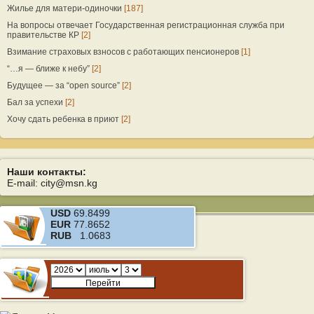
Жилье для матери-одиночки
[187]
На вопросы отвечает Государственная регистрационная служба при
правительстве КР
[2]
Взимание страховых взносов с работающих пенсионеров
[1]
“…я — ближе к небу”
[2]
Будущее — за “open source”
[2]
Бал за успехи
[2]
Хочу сдать ребенка в приют
[2]
Наши контакты:
E-mail: city@msn.kg
USD
69.8499
EUR
77.8652
RUB
1.0683