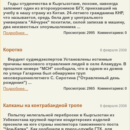
Годы студенчества в Кыргызстане, похоже, навсегда
запомнит один из второкурсников БГУ, приехавший на
учебу в нашу страну из Китая. 24-летнего гражданина КНР,
что называется, средь бела дня у центрального
универмага "Айчурек" похитили, силой запихав в машину,
два неизвестных злоумышленника ...
Подробнее...
Просмотров: 2995
Комментариев: 0
Коротко
8 февраля 2008
Вердикт судмедэкспертов Установлены истинные
причины массового отравления людей в селе Аламудун. В
прошлом номере "МСН" сообщала, что в одном из домов
по улице Гагарина был обнаружен труп
несовершеннолетнего С. Сиротина ("Отравленный день
рождения") ...
Подробнее...
Просмотров: 2965
Комментариев: 0
Капканы на контрабандной тропе
8 февраля 2008
Попытку нелегальной переброски в Кыргызстан из
Узбекистана крупной партии кондитерских изделий
пресекли на юге страны инспектора таможенного поста
"Чон-Капка". Как сообщили в пресс-службе ГТК, для