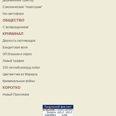
Деревянный трактор
Союзнические “покатушки”
На светофоре
ОБЩЕСТВО
С возвращением!
КРИМИНАЛ
Дерзость скотокрадов
Бандитская воля
ОПЭгэшник и обрез
Левый трафик
150-летний рекорд побит
Цветметчик из Марказа
Криминальные войны
КОРОТКО
Новый Пресняков