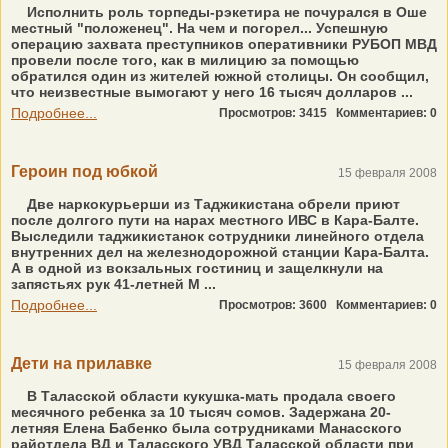
Исполнить роль торпеды-рэкетира не почурался в Оше
местный "положенец". На чем и погорел... Успешную
операцию захвата преступников оперативники РУБОП МВД
провели после того, как в милицию за помощью
обратился один из жителей южной столицы. Он сообщил,
что неизвестные вымогают у него 16 тысяч долларов ...
Подробнее...
Просмотров: 3415
Комментариев: 0
Героин под юбкой
15 февраля 2008
Две наркокурьерши из Таджикистана обрели приют
после долгого пути на нарах местного ИВС в Кара-Балте.
Выследили таджикистанок сотрудники линейного отдела
внутренних дел на железнодорожной станции Кара-Балта.
А в одной из вокзальных гостиниц и защелкнули на
запястьях рук 41-летней М ...
Подробнее...
Просмотров: 3600
Комментариев: 0
Дети на прилавке
15 февраля 2008
В Таласской области кукушка-мать продала своего
месячного ребенка за 10 тысяч сомов. Задержана 20-
летняя Елена Бабенко была сотрудниками Манасского
райотдела ВД и Таласского УВД Таласской области при