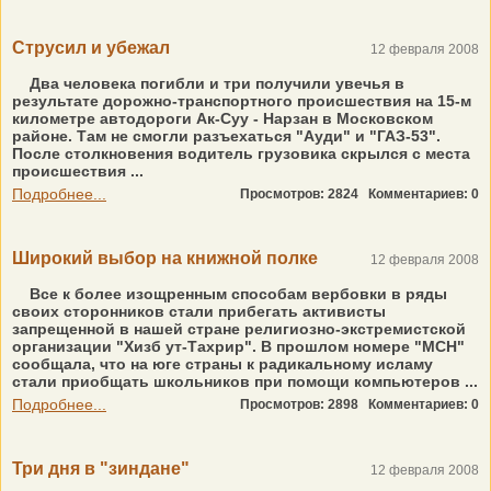
Струсил и убежал
12 февраля 2008
Два человека погибли и три получили увечья в
результате дорожно-транспортного происшествия на 15-м
километре автодороги Ак-Суу - Нарзан в Московском
районе. Там не смогли разъехаться "Ауди" и "ГАЗ-53".
После столкновения водитель грузовика скрылся с места
происшествия ...
Подробнее...
Просмотров: 2824
Комментариев: 0
Широкий выбор на книжной полке
12 февраля 2008
Все к более изощренным способам вербовки в ряды
своих сторонников стали прибегать активисты
запрещенной в нашей стране религиозно-экстремистской
организации "Хизб ут-Тахрир". В прошлом номере "МСН"
сообщала, что на юге страны к радикальному исламу
стали приобщать школьников при помощи компьютеров ...
Подробнее...
Просмотров: 2898
Комментариев: 0
Три дня в "зиндане"
12 февраля 2008