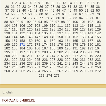
1
2
3
4
5
6
7
8
9
10
11
12
13
14
15
16
17
18
19
20
21
22
23
24
25
26
27
28
29
30
31
32
33
34
35
36
37
38
39
40
41
42
43
44
45
46
47
48
49
50
51
52
53
54
55
56
57
58
59
60
61
62
63
64
65
66
67
68
69
70
71
72
73
74
75
76
77
78
79
80
81
82
83
84
85
86
87
88
89
90
91
92
93
94
95
96
97
98
99
100
101
102
103
104
105
106
107
108
109
110
111
112
113
114
115
116
117
118
119
120
121
122
123
124
125
126
127
128
129
130
131
132
133
134
135
136
137
138
139
140
141
142
143
144
145
146
147
148
149
150
151
152
153
154
155
156
157
158
159
160
161
162
163
164
165
166
167
168
169
170
171
172
173
174
175
176
177
178
179
180
181
182
183
184
185
186
187
188
189
190
191
192
193
194
195
196
197
198
199
200
201
202
203
204
205
206
207
208
209
210
211
212
213
214
215
216
217
218
219
220
221
222
223
224
225
226
227
228
229
230
231
232
233
234
235
236
237
238
239
240
241
242
243
244
245
246
247
248
249
250
251
252
253
254
255
256
257
258
259
260
261
262
263
264
265
266
267
268
269
270
271
272
273
274
275
English
ПОГОДА В БИШКЕКЕ