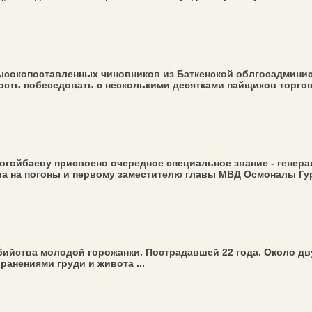
ысокопоставленных чиновников из Баткенской облгосадминис
сть побеседовать с несколькими десятками пайщиков торговог
гойбаеву присвоено очередное специальное звание - генерал
ла на погоны и первому заместителю главы МВД Осмоналы Гур
ийства молодой горожанки. Пострадавшей 22 года. Около дву
анениями груди и живота ...