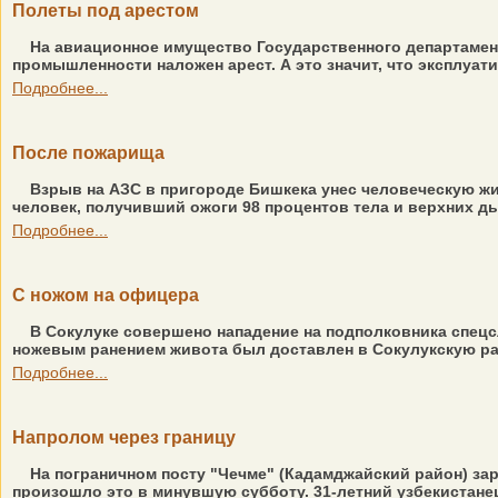
Полеты под арестом
На авиационное имущество Государственного департамент
промышленности наложен арест. А это значит, что эксплуат
Подробнее...
После пожарища
Взрыв на АЗС в пригороде Бишкека унес человеческую жи
человек, получивший ожоги 98 процентов тела и верхних ды
Подробнее...
С ножом на офицера
В Сокулуке совершено нападение на подполковника спец
ножевым ранением живота был доставлен в Сокулукскую рай
Подробнее...
Напролом через границу
На пограничном посту "Чечме" (Кадамджайский район) зар
произошло это в минувшую субботу. 31-летний узбекистанец