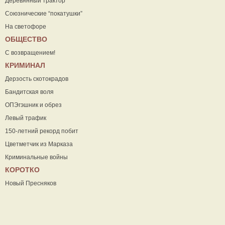
Деревянный трактор
Союзнические “покатушки”
На светофоре
ОБЩЕСТВО
С возвращением!
КРИМИНАЛ
Дерзость скотокрадов
Бандитская воля
ОПЭгэшник и обрез
Левый трафик
150-летний рекорд побит
Цветметчик из Марказа
Криминальные войны
КОРОТКО
Новый Пресняков