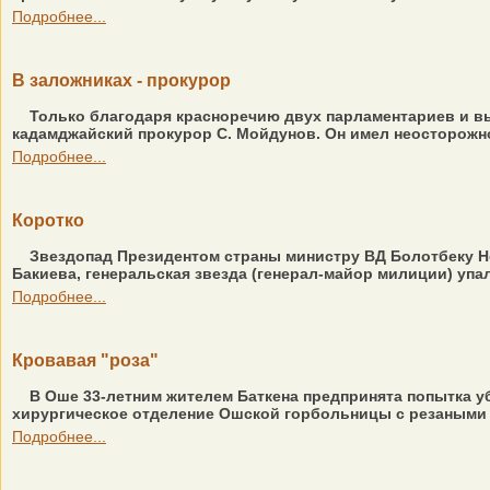
Подробнее...
В заложниках - прокурор
Только благодаря красноречию двух парламентариев и в
кадамджайский прокурор С. Мойдунов. Он имел неосторожно
Подробнее...
Коротко
Звездопад Президентом страны министру ВД Болотбеку Но
Бакиева, генеральская звезда (генерал-майор милиции) упа
Подробнее...
Кровавая "роза"
В Оше 33-летним жителем Баткена предпринята попытка уб
хирургическое отделение Ошской горбольницы с резаными р
Подробнее...