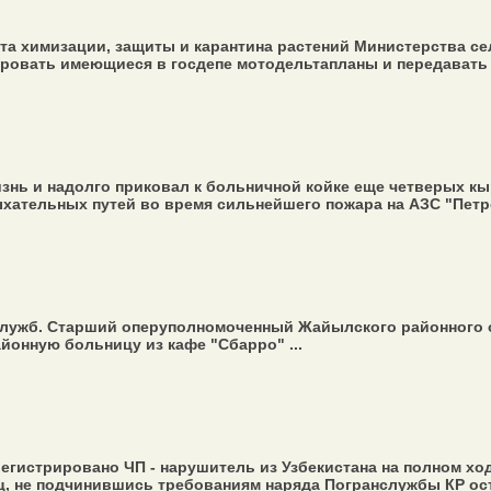
а химизации, защиты и карантина растений Министерства се
ировать имеющиеся в госдепе мотодельтапланы и передавать 
знь и надолго приковал к больничной койке еще четверых к
хательных путей во время сильнейшего пожара на АЗС "Петрол
служб. Старший оперуполномоченный Жайылского районного 
онную больницу из кафе "Сбарро" ...
егистрировано ЧП - нарушитель из Узбекистана на полном хо
, не подчинившись требованиям наряда Погранслужбы КР оста