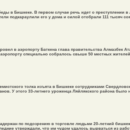
ды в Бишкеке. В первом случае речь идет о преступлении в 
ели подкараулили его у дома и силой отобрали 111 тысяч со
ровел в аэропорту Баткена глава правительства Алмазбек Ат
в аэропорту специально собралось свыше 50 местных жителей 
емистского толка изъята в Бишкеке сотрудниками Свердловск
нов. У этого 33-летнего уроженца Ляйлякского района было н
адержан по подозрению в торговле людьми 20-летний бишкек
едние утверждали, что им чудом удалось вырваться из рабств