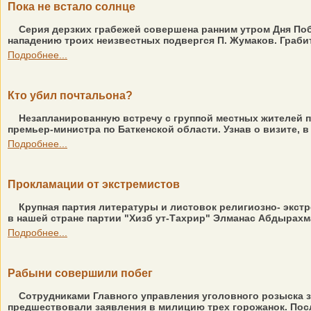
Пока не встало солнце
Серия дерзких грабежей совершена ранним утром Дня Побе
нападению троих неизвестных подвергся П. Жумаков. Грабит
Подробнее...
Кто убил почтальона?
Незапланированную встречу с группой местных жителей п
премьер-министра по Баткенской области. Узнав о визите, 
Подробнее...
Прокламации от экстремистов
Крупная партия литературы и листовок религиозно- экстр
в нашей стране партии "Хизб ут-Тахрир" Элманас Абдырахма
Подробнее...
Рабыни совершили побег
Сотрудниками Главного управления уголовного розыска з
предшествовали заявления в милицию трех горожанок. Посл