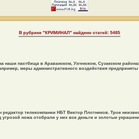
В рубрике "КРИМИНАЛ" найдено статей: 5485
 наши пастбища в Араванском, Узгенском, Сузакском районах
Например, меры административного воздействия предприняты в
 редактор телекомпании НБТ Виктор Плотников. Трое неизвест
угрозой ножа отобрали у них все деньги и золотые украшения