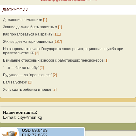
Новости предоставлены Порталом FOR.KG
ДИСКУССИИ
Домашние помощники
[1]
Звание должно быть почетным
[1]
Как пожаловаться на врача?
[111]
Жилье для матери-одиночки
[187]
На вопросы отвечает Государственная регистрационная служба при
правительстве КР
[2]
Взимание страховых взносов с работающих пенсионеров
[1]
“…я — ближе к небу”
[2]
Будущее — за “open source”
[2]
Бал за успехи
[2]
Хочу сдать ребенка в приют
[2]
Наши контакты:
E-mail: city@msn.kg
USD
69.8499
EUR
77.8652