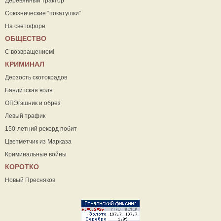
Деревянный трактор
Союзнические “покатушки”
На светофоре
ОБЩЕСТВО
С возвращением!
КРИМИНАЛ
Дерзость скотокрадов
Бандитская воля
ОПЭгэшник и обрез
Левый трафик
150-летний рекорд побит
Цветметчик из Марказа
Криминальные войны
КОРОТКО
Новый Пресняков