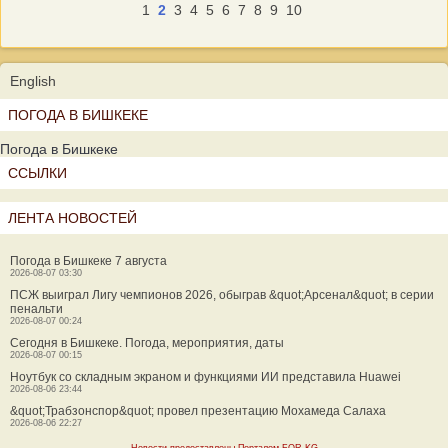
1
2
3
4
5
6
7
8
9
10
English
ПОГОДА В БИШКЕКЕ
Погода в Бишкеке
ССЫЛКИ
ЛЕНТА НОВОСТЕЙ
Погода в Бишкеке 7 августа
2026-08-07 03:30
ПСЖ выиграл Лигу чемпионов 2026, обыграв &quot;Арсенал&quot; в серии
пенальти
2026-08-07 00:24
Сегодня в Бишкеке. Погода, мероприятия, даты
2026-08-07 00:15
Ноутбук со складным экраном и функциями ИИ представила Huawei
2026-08-06 23:44
&quot;Трабзонспор&quot; провел презентацию Мохамеда Салаха
2026-08-06 22:27