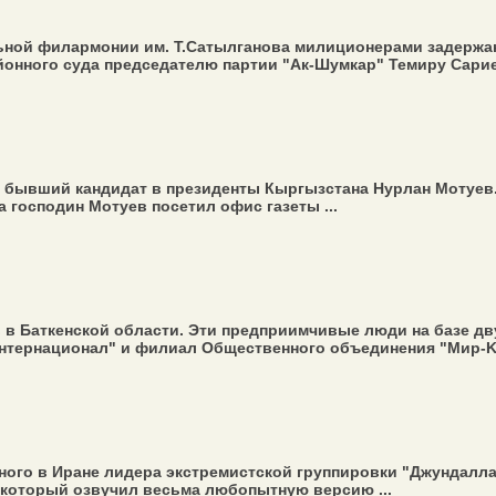
льной филармонии им. Т.Сатылганова милиционерами задержа
йонного суда председателю партии "Ак-Шумкар" Темиру Сарие
л бывший кандидат в президенты Кыргызстана Нурлан Мотуев
 господин Мотуев посетил офис газеты ...
в Баткенской области. Эти предприимчивые люди на базе дв
тернационал" и филиал Общественного объединения "Мир-KG",
нного в Иране лидера экстремистской группировки "Джундалл
 который озвучил весьма любопытную версию ...