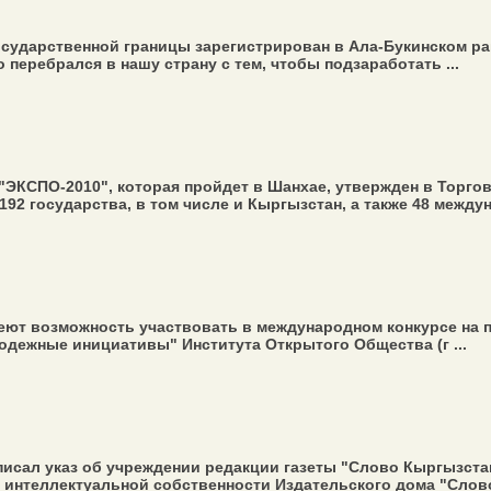
государственной границы зарегистрирован в Ала-Букинском р
 перебрался в нашу страну с тем, чтобы подзаработать ...
"ЭКСПО-2010", которая пройдет в Шанхае, утвержден в Торго
 192 государства, в том числе и Кыргызстан, а также 48 между
меют возможность участвовать в международном конкурсе на
одежные инициативы" Института Открытого Общества (г ...
исал указ об учреждении редакции газеты "Слово Кыргызста
интеллектуальной собственности Издательского дома "Слово 