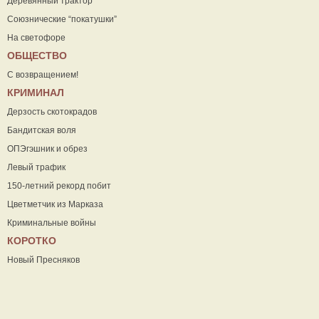
Деревянный трактор
Союзнические “покатушки”
На светофоре
ОБЩЕСТВО
С возвращением!
КРИМИНАЛ
Дерзость скотокрадов
Бандитская воля
ОПЭгэшник и обрез
Левый трафик
150-летний рекорд побит
Цветметчик из Марказа
Криминальные войны
КОРОТКО
Новый Пресняков