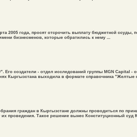
та 2005 года, просят отсрочить выплату бюджетной ссуды, п
мени бизнесменов, которые обратились к нему ...
. Его создатели - отдел исследований группы MGN Capital - 
иях Кыргызстана выходила в формате справочника "Желтые ст
брания граждан в Кыргызстане должны проводиться по прин
 их проведения. Такое решение вынес Конституционный суд К