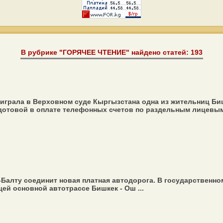
В рубрике "ГОРЯЧЕЕ ЧТЕНИЕ" найдено статей: 193
грала в Верховном суде Кыргызстана одна из жительниц Бишк
дотовой в оплате телефонных счетов по раздельным лицевым 
а-Балту соединит новая платная автодорога. В государствен
ей основной автотрассе Бишкек - Ош ...