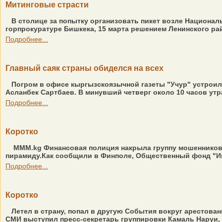
Митинговые страсти
В столице за попытку организовать пикет возле Национа
горпрокуратуре Бишкека, 15 марта решением Ленинского ра
Подробнее...
Главный саяк страны обиделся на всех
Погром в офисе кыргызскоязычной газеты "Учур" устрои
Асланбек Сартбаев. В минувший четверг около 10 часов утра
Подробнее...
Коротко
МММ.kg Финансовая полиция накрыла группу мошенников 
пирамиду.Как сообщили в Финполе, Общественный фонд "Ин
Подробнее...
Коротко
Летел в страну, попал в другую События вокруг арестова
СМИ выступил пресс-секретарь группировки Камаль Наруи,