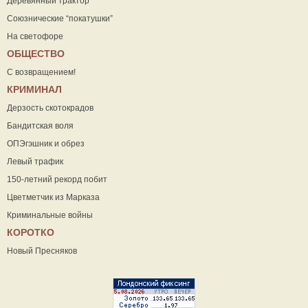
Деревянный трактор
Союзнические “покатушки”
На светофоре
ОБЩЕСТВО
С возвращением!
КРИМИНАЛ
Дерзость скотокрадов
Бандитская воля
ОПЭгэшник и обрез
Левый трафик
150-летний рекорд побит
Цветметчик из Марказа
Криминальные войны
КОРОТКО
Новый Пресняков