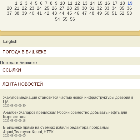
1
2
3
4
5
6
7
8
9
10
11
12
13
14
15
16
17
18
19
20
21
22
23
24
25
26
27
28
29
30
31
32
33
34
35
36
37
38
39
40
41
42
43
44
45
46
47
48
49
50
51
52
53
54
55
56
English
ПОГОДА В БИШКЕКЕ
Погода в Бишкеке
ССЫЛКИ
ЛЕНТА НОВОСТЕЙ
Жакупов:медиация становится частью новой инфраструктуры доверия в
ЦА
2026-08-06 09:30
Акылбек Жапаров предложил России совместно добывать нефть для
Кыргызстана
2026-08-06 09:18
В Бишкеке прямо на съемках избили редактора программы
&quot;Телекузот&quot; НТРК
2026-08-06 09:05