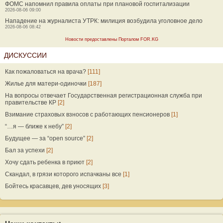
ФОМС напомнил правила оплаты при плановой госпитализации
2026-08-06 09:00
Нападение на журналиста УТРК: милиция возбудила уголовное дело
2026-08-06 08:42
Новости предоставлены Порталом FOR.KG
ДИСКУССИИ
Как пожаловаться на врача?
[111]
Жилье для матери-одиночки
[187]
На вопросы отвечает Государственная регистрационная служба при
правительстве КР
[2]
Взимание страховых взносов с работающих пенсионеров
[1]
“…я — ближе к небу”
[2]
Будущее — за “open source”
[2]
Бал за успехи
[2]
Хочу сдать ребенка в приют
[2]
Скандал, в грязи которого испачканы все
[1]
Бойтесь красавцев, дев уносящих
[3]