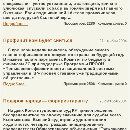
спецзаказник, уютно устраивали, и загонщики, крича и
улюлюкая, спускали собак и выгоняли зверя на Главного
Охотника. Если подвыпивший «Акела» промахивался,
всегда под рукой был снайпер ...
Подробнее...
Просмотров: 2286
Комментариев: 0
Профицит нам будет сниться
27 октября 2004
С прошлой недели началось обсуждение самого
главного финансового документа страны на будущий год.
В нижней палате парламента Комитет по бюджету и
финансам ЗС при поддержке Программы ПРООН
«Повышение эффективности национальной системы
управления в КР» провел ставшие уже традиционными
общественные ...
Подробнее...
Просмотров: 2506
Комментариев: 0
Подарок народу — сюрприз гаранту
26 октября 2004
На днях Конституционный суд КР принял решение,
беспрецедентное по своему значению для судьбы всего
Кыргызстана. Высший суд страны удовлетворил
ходатайство четырех граждан, инициированное
председателем Общественного объединения “Гражданское