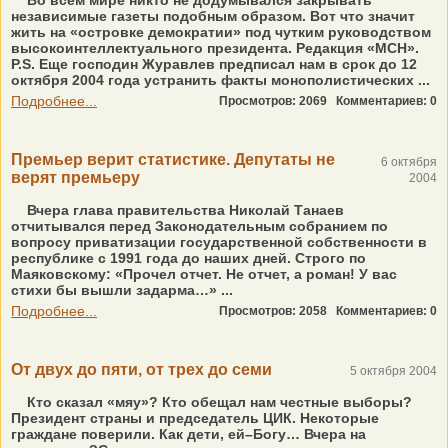
Во всем мире никто не додумывался закрывать
независимые газеты подобным образом. Вот что значит
жить на «островке демократии» под чутким руководством
высокоинтеллектуального президента. Редакция «МСН».
P.S. Еще господин Журавлев предписал нам в срок до 12
октября 2004 года устранить факты монополистических ...
Подробнее...
Просмотров: 2069
Комментариев: 0
Премьер верит статистике. Депутаты не
6 октября
верят премьеру
2004
Вчера глава правительства Николай Танаев
отчитывался перед Законодательным собранием по
вопросу приватизации государственной собственности в
республике с 1991 года до наших дней. Строго по
Маяковскому: «Прочел отчет. Не отчет, а роман! У вас
стихи бы вышли задарма…» ...
Подробнее...
Просмотров: 2058
Комментариев: 0
От двух до пяти, от трех до семи
5 октября 2004
Кто сказал «мяу»? Кто обещал нам честные выборы?
Президент страны и председатель ЦИК. Некоторые
граждане поверили. Как дети, ей–Богу… Вчера на