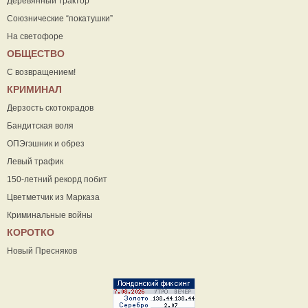
Деревянный трактор
Союзнические “покатушки”
На светофоре
ОБЩЕСТВО
С возвращением!
КРИМИНАЛ
Дерзость скотокрадов
Бандитская воля
ОПЭгэшник и обрез
Левый трафик
150-летний рекорд побит
Цветметчик из Марказа
Криминальные войны
КОРОТКО
Новый Пресняков