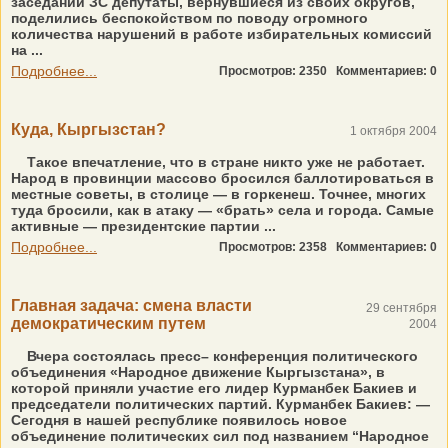
заседании ЗС депутаты, вернувшиеся из своих округов,
поделились беспокойством по поводу огромного
количества нарушений в работе избирательных комиссий
на ...
Подробнее...
Просмотров: 2350
Комментариев: 0
Куда, Кыргызстан?
1 октября 2004
Такое впечатление, что в стране никто уже не работает.
Народ в провинции массово бросился баллотироваться в
местные советы, в столице — в горкенеш. Точнее, многих
туда бросили, как в атаку — «брать» села и города. Самые
активные — президентские партии ...
Подробнее...
Просмотров: 2358
Комментариев: 0
Главная задача: смена власти
29 сентября
демократическим путем
2004
Вчера состоялась пресс– конференция политического
объединения «Народное движение Кыргызстана», в
которой приняли участие его лидер Курманбек Бакиев и
председатели политических партий. Курманбек Бакиев: —
Сегодня в нашей республике появилось новое
объединение политических сил под названием “Народное