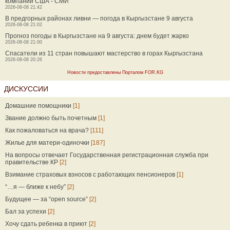
компаний США - СМИ
2026-08-08 21:42
В предгорных районах ливни — погода в Кыргызстане 9 августа
2026-08-08 21:02
Прогноз погоды в Кыргызстане на 9 августа: днем будет жарко
2026-08-08 21:00
Спасатели из 11 стран повышают мастерство в горах Кыргызстана
2026-08-08 20:26
Новости предоставлены Порталом FOR.KG
ДИСКУССИИ
Домашние помощники
[1]
Звание должно быть почетным
[1]
Как пожаловаться на врача?
[111]
Жилье для матери-одиночки
[187]
На вопросы отвечает Государственная регистрационная служба при
правительстве КР
[2]
Взимание страховых взносов с работающих пенсионеров
[1]
“…я — ближе к небу”
[2]
Будущее — за “open source”
[2]
Бал за успехи
[2]
Хочу сдать ребенка в приют
[2]