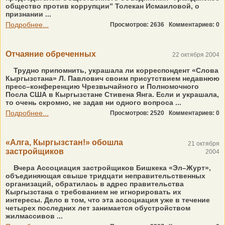
общество против коррупции” Толекан Исмаиловой, о
признании ...
Подробнее...
Просмотров: 2636
Комментариев: 0
Отчаяние обреченных
22 октября 2004
Трудно припомнить, украшала ли корреспондент «Слова
Кыргызстана» Л. Павлович своим присутствием недавнюю
пресс–конференцию Чрезвычайного и Полномочного
Посла США в Кыргызстане Стивена Янга. Если и украшала,
то очень скромно, не задав ни одного вопроса ...
Подробнее...
Просмотров: 2520
Комментариев: 0
«Алга, Кыргызстан!» обошла
21 октября
застройщиков
2004
Вчера Ассоциация застройщиков Бишкека «Эл–Журт»,
объединяющая свыше тридцати неправительственных
организаций, обратилась в адрес правительства
Кыргызстана с требованием не игнорировать их
интересы. Дело в том, что эта ассоциация уже в течение
четырех последних лет занимается обустройством
жилмассивов ...