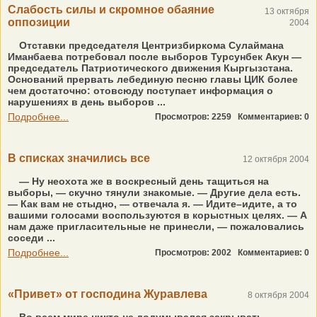
Слабость силы и скромное обаяние
13 октября
оппозиции
2004
Отставки председателя Центризбиркома Сулаймана
Иманбаева потребовал после выборов Турсунбек Акун —
председатель Патриотического движения Кыргызстана.
Оснований прервать лебединую песню главы ЦИК более
чем достаточно: отовсюду поступает информация о
нарушениях в день выборов ...
Подробнее...
Просмотров: 2259
Комментариев: 0
В списках значились все
12 октября 2004
— Ну неохота же в воскресный день тащиться на
выборы, — скучно тянули знакомые. — Другие дела есть.
— Как вам не стыдно, — отвечала я. — Идите–идите, а то
вашими голосами воспользуются в корыстных целях. — А
нам даже пригласительные не принесли, — пожаловались
соседи ...
Подробнее...
Просмотров: 2002
Комментариев: 0
«Привет» от господина Журавлева
8 октября 2004