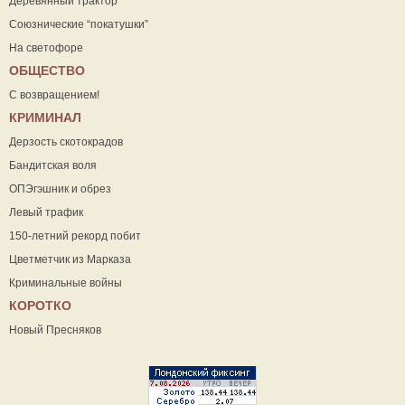
Деревянный трактор
Союзнические “покатушки”
На светофоре
ОБЩЕСТВО
С возвращением!
КРИМИНАЛ
Дерзость скотокрадов
Бандитская воля
ОПЭгэшник и обрез
Левый трафик
150-летний рекорд побит
Цветметчик из Марказа
Криминальные войны
КОРОТКО
Новый Пресняков