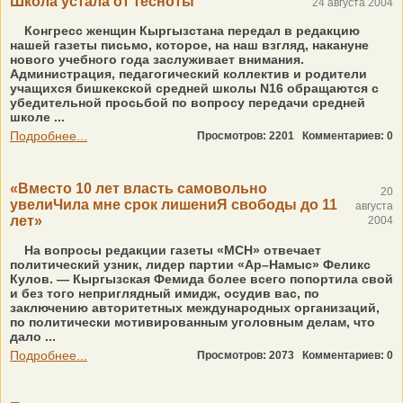
Школа устала от тесноты
24 августа 2004
Конгресс женщин Кыргызстана передал в редакцию
нашей газеты письмо, которое, на наш взгляд, накануне
нового учебного года заслуживает внимания.
Администрация, педагогический коллектив и родители
учащихся бишкекской средней школы N16 обращаются с
убедительной просьбой по вопросу передачи средней
школе ...
Подробнее...
Просмотров: 2201
Комментариев: 0
«Вместо 10 лет власть самовольно
20
увелиЧила мне срок лишениЯ свободы до 11
августа
лет»
2004
На вопросы редакции газеты «МСН» отвечает
политический узник, лидер партии «Ар–Намыс» Феликс
Кулов. — Кыргызская Фемида более всего попортила свой
и без того неприглядный имидж, осудив вас, по
заключению авторитетных международных организаций,
по политически мотивированным уголовным делам, что
дало ...
Подробнее...
Просмотров: 2073
Комментариев: 0