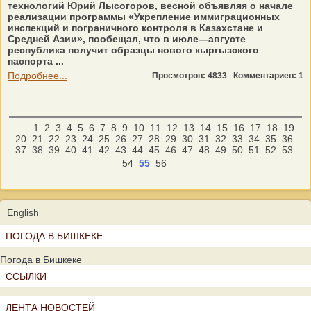
технологий Юрий Лысогоров, весной объявляя о начале
реализации программы «Укрепление иммиграционных
инспекций и пограничного контроля в Казахстане и
Средней Азии», пообещал, что в июле—августе
республика получит образцы нового кыргызского
паспорта ...
Подробнее...
Просмотров: 4833
Комментариев: 1
1
2
3
4
5
6
7
8
9
10
11
12
13
14
15
16
17
18
19
20
21
22
23
24
25
26
27
28
29
30
31
32
33
34
35
36
37
38
39
40
41
42
43
44
45
46
47
48
49
50
51
52
53
54
55
56
English
ПОГОДА В БИШКЕКЕ
Погода в Бишкеке
ССЫЛКИ
ЛЕНТА НОВОСТЕЙ