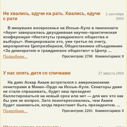
Не хвались, едучи на рать. Хвались, едучи
1 сентября
с рати
2004
В минувшее воскресенье на Иссык–Куле в пансионате
«Акун» завершилась двухдневная научно–практическая
конференция «Институты гражданского общества и
выборы». Инициировали это, уже третье по счету,
мероприятие Центризбирком, Общественное объединение
«За демократию и гражданское общество» и Центр ...
Подробнее...
Просмотров: 2706
Комментариев: 0
У нас опять дитя со спичками
27 августа 2004
На днях Аскар Акаев встретился с американскими
сенаторами в Манас–Ордо на Иссык–Куле. Сенаторы даже
не стали спрашивать, будет наш президент
баллотироваться на новый срок или нет — для них это как
бы уже не вопрос. Зато поинтересовались, чем Акаев
будет заниматься, когда перестанет быть президентом. ...
Подробнее...
Просмотров: 2201
Комментариев: 0