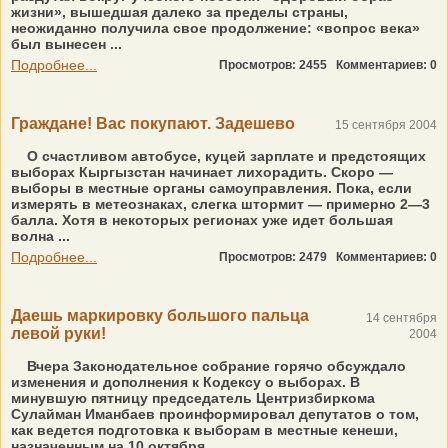
жизни», вышедшая далеко за пределы страны,
неожиданно получила свое продолжение: «вопрос века»
был вынесен ...
Подробнее...
Просмотров: 2455
Комментариев: 0
Граждане! Вас покупают. Задешево
15 сентября 2004
О счастливом автобусе, куцей зарплате и предстоящих
выборах Кыргызстан начинает лихорадить. Скоро —
выборы в местные органы самоуправления. Пока, если
измерять в метеознаках, слегка штормит — примерно 2—3
балла. Хотя в некоторых регионах уже идет большая
волна ...
Подробнее...
Просмотров: 2479
Комментариев: 0
Даешь маркировку большого пальца
14 сентября
левой руки!
2004
Вчера Законодательное собрание горячо обсуждало
изменения и дополнения к Кодексу о выборах. В
минувшую пятницу председатель Центризбиркома
Сулайман Иманбаев проинформировал депутатов о том,
как ведется подготовка к выборам в местные кенеши,
назначенным на 10 октября ...