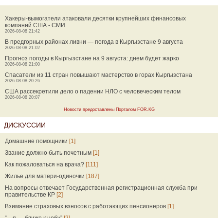
Хакеры-вымогатели атаковали десятки крупнейших финансовых
компаний США - СМИ
2026-08-08 21:42
В предгорных районах ливни — погода в Кыргызстане 9 августа
2026-08-08 21:02
Прогноз погоды в Кыргызстане на 9 августа: днем будет жарко
2026-08-08 21:00
Спасатели из 11 стран повышают мастерство в горах Кыргызстана
2026-08-08 20:26
США рассекретили дело о падении НЛО с человеческим телом
2026-08-08 20:07
Новости предоставлены Порталом FOR.KG
ДИСКУССИИ
Домашние помощники
[1]
Звание должно быть почетным
[1]
Как пожаловаться на врача?
[111]
Жилье для матери-одиночки
[187]
На вопросы отвечает Государственная регистрационная служба при
правительстве КР
[2]
Взимание страховых взносов с работающих пенсионеров
[1]