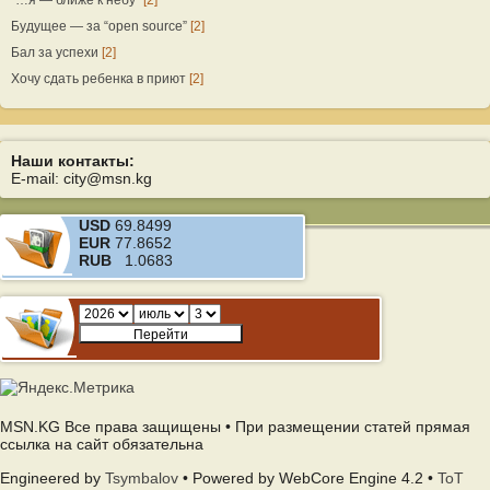
“…я — ближе к небу”
[2]
Будущее — за “open source”
[2]
Бал за успехи
[2]
Хочу сдать ребенка в приют
[2]
Наши контакты:
E-mail: city@msn.kg
USD
69.8499
EUR
77.8652
RUB
1.0683
MSN.KG Все права защищены • При размещении статей прямая
ссылка на сайт обязательна
Engineered by
Tsymbalov
• Powered by WebCore Engine 4.2 •
ToT