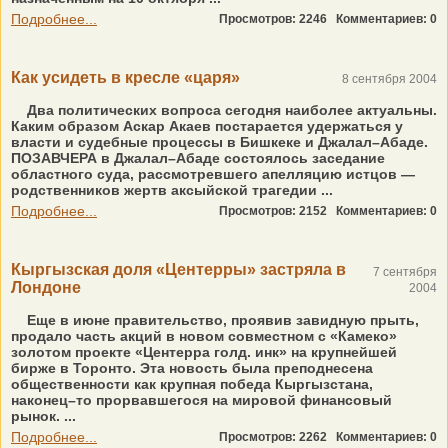
Подробнее...
Просмотров: 2246
Комментариев: 0
Как усидеть в кресле «царя»
8 сентября 2004
Два политических вопроса сегодня наиболее актуальны.
Каким образом Аскар Акаев постарается удержаться у
власти и судебные процессы в Бишкеке и Джалал–Абаде.
ПОЗАВЧЕРА в Джалал–Абаде состоялось заседание
областного суда, рассмотревшего апелляцию истцов —
родственников жертв аксыйской трагедии ...
Подробнее...
Просмотров: 2152
Комментариев: 0
Кыргызская доля «Центерры» застряла в
7 сентября
Лондоне
2004
Еще в июне правительство, проявив завидную прыть,
продало часть акций в новом совместном с «Камеко»
золотом проекте «Центерра голд. инк» на крупнейшей
бирже в Торонто. Эта новость была преподнесена
общественности как крупная победа Кыргызстана,
наконец–то прорвавшегося на мировой финансовый
рынок. ...
Подробнее...
Просмотров: 2262
Комментариев: 0