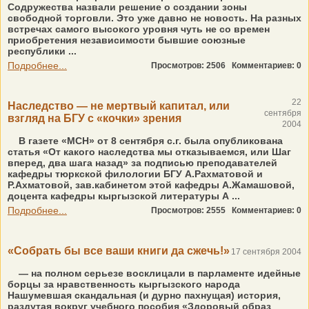
Содружества назвали решение о создании зоны
свободной торговли. Это уже давно не новость. На разных
встречах самого высокого уровня чуть не со времен
приобретения независимости бывшие союзные
республики ...
Подробнее...
Просмотров: 2506
Комментариев: 0
22
Наследство — не мертвый капитал, или
сентября
взгляд на БГУ с «кочки» зрения
2004
В газете «МСН» от 8 сентября с.г. была опубликована
статья «От какого наследства мы отказываемся, или Шаг
вперед, два шага назад» за подписью преподавателей
кафедры тюркской филологии БГУ А.Рахматовой и
Р.Ахматовой, зав.кабинетом этой кафедры А.Жамашовой,
доцента кафедры кыргызской литературы А ...
Подробнее...
Просмотров: 2555
Комментариев: 0
«Собрать бы все ваши книги да сжечь!»
17 сентября 2004
— на полном серьезе восклицали в парламенте идейные
борцы за нравственность кыргызского народа
Нашумевшая скандальная (и дурно пахнущая) история,
раздутая вокруг учебного пособия «Здоровый образ