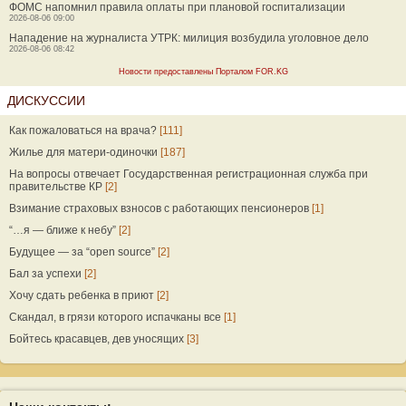
ФОМС напомнил правила оплаты при плановой госпитализации
2026-08-06 09:00
Нападение на журналиста УТРК: милиция возбудила уголовное дело
2026-08-06 08:42
Новости предоставлены Порталом FOR.KG
ДИСКУССИИ
Как пожаловаться на врача?
[111]
Жилье для матери-одиночки
[187]
На вопросы отвечает Государственная регистрационная служба при
правительстве КР
[2]
Взимание страховых взносов с работающих пенсионеров
[1]
“…я — ближе к небу”
[2]
Будущее — за “open source”
[2]
Бал за успехи
[2]
Хочу сдать ребенка в приют
[2]
Скандал, в грязи которого испачканы все
[1]
Бойтесь красавцев, дев уносящих
[3]