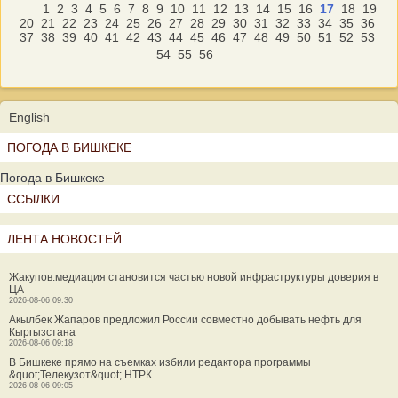
1
2
3
4
5
6
7
8
9
10
11
12
13
14
15
16
17
18
19
20
21
22
23
24
25
26
27
28
29
30
31
32
33
34
35
36
37
38
39
40
41
42
43
44
45
46
47
48
49
50
51
52
53
54
55
56
English
ПОГОДА В БИШКЕКЕ
Погода в Бишкеке
ССЫЛКИ
ЛЕНТА НОВОСТЕЙ
Жакупов:медиация становится частью новой инфраструктуры доверия в
ЦА
2026-08-06 09:30
Акылбек Жапаров предложил России совместно добывать нефть для
Кыргызстана
2026-08-06 09:18
В Бишкеке прямо на съемках избили редактора программы
&quot;Телекузот&quot; НТРК
2026-08-06 09:05