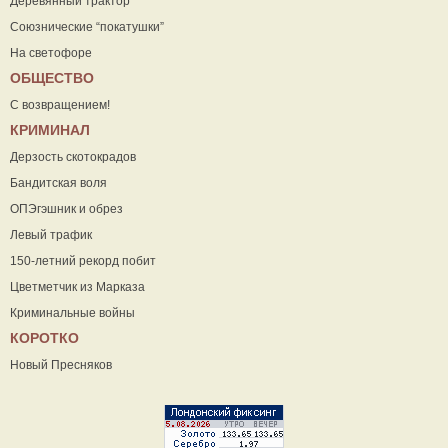
Деревянный трактор
Союзнические “покатушки”
На светофоре
ОБЩЕСТВО
С возвращением!
КРИМИНАЛ
Дерзость скотокрадов
Бандитская воля
ОПЭгэшник и обрез
Левый трафик
150-летний рекорд побит
Цветметчик из Марказа
Криминальные войны
КОРОТКО
Новый Пресняков