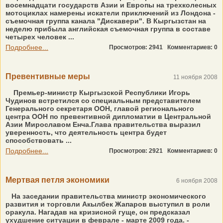
восемнадцати государств Азии и Европы на трехколесных
мотоциклах намерены искатели приключений из Лондона -
съемочная группа канала "Дискавери". В Кыргызстан на
неделю прибыла английская съемочная группа в составе
четырех человек ...
Подробнее...
Просмотров: 2941
Комментариев: 0
Превентивные меры
11 ноября 2008
Премьер-министр Кыргызской Республики Игорь
Чудинов встретился со специальным представителем
Генерального секретаря ООН, главой регионального
центра ООН по превентивной дипломатии в Центральной
Азии Мирославом Енча.Глава правительства выразил
уверенность, что деятельность центра будет
способствовать ...
Подробнее...
Просмотров: 2921
Комментариев: 0
Мертвая петля экономики
6 ноября 2008
На заседании правительства министр экономического
развития и торговли Акылбек Жапаров выступил в роли
оракула. Нагадав на кризисной гуще, он предсказал
ухудшение ситуации в феврале - марте 2009 года. -