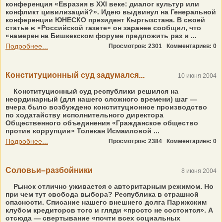
конференция «Евразия в ХХI веке: диалог культур или
конфликт цивилизаций?». Идею выдвинул на Генеральной
конференции ЮНЕСКО президент Кыргызстана. В своей
статье в «Российской газете» он заранее сообщил, что
«намерен на Бишкекском форуме предложить раз и ...
Подробнее...
Просмотров: 2301
Комментариев: 0
Конституционный суд задумался...
10 июня 2004
Конституционный суд республики решился на
неординарный (для нашего сложного времени) шаг —
вчера было возбуждено конституционное производство
по ходатайству исполнительного директора
Общественного объединения «Гражданское общество
против коррупции» Толекан Исмаиловой ...
Подробнее...
Просмотров: 2384
Комментариев: 0
Соловьи–разбойники
8 июня 2004
Рынок отлично уживается с авторитарным режимом. Но
при чем тут свобода выбора? Республика в страшной
опacности. Списание нашего внешнего долга Парижским
клубом кредиторов того и гляди «просто не состоится». А
отсюда — свертывание «почти всех социальных