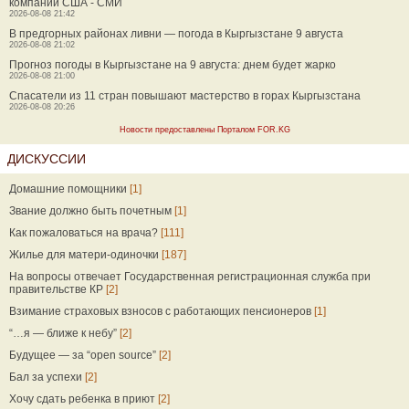
компаний США - СМИ
2026-08-08 21:42
В предгорных районах ливни — погода в Кыргызстане 9 августа
2026-08-08 21:02
Прогноз погоды в Кыргызстане на 9 августа: днем будет жарко
2026-08-08 21:00
Спасатели из 11 стран повышают мастерство в горах Кыргызстана
2026-08-08 20:26
Новости предоставлены Порталом FOR.KG
ДИСКУССИИ
Домашние помощники
[1]
Звание должно быть почетным
[1]
Как пожаловаться на врача?
[111]
Жилье для матери-одиночки
[187]
На вопросы отвечает Государственная регистрационная служба при
правительстве КР
[2]
Взимание страховых взносов с работающих пенсионеров
[1]
“…я — ближе к небу”
[2]
Будущее — за “open source”
[2]
Бал за успехи
[2]
Хочу сдать ребенка в приют
[2]