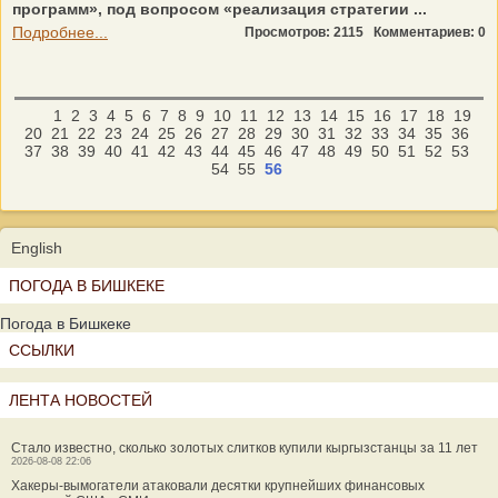
программ», под вопросом «реализация стратегии ...
Подробнее...
Просмотров: 2115
Комментариев: 0
1
2
3
4
5
6
7
8
9
10
11
12
13
14
15
16
17
18
19
20
21
22
23
24
25
26
27
28
29
30
31
32
33
34
35
36
37
38
39
40
41
42
43
44
45
46
47
48
49
50
51
52
53
54
55
56
English
ПОГОДА В БИШКЕКЕ
Погода в Бишкеке
ССЫЛКИ
ЛЕНТА НОВОСТЕЙ
Стало известно, сколько золотых слитков купили кыргызстанцы за 11 лет
2026-08-08 22:06
Хакеры-вымогатели атаковали десятки крупнейших финансовых