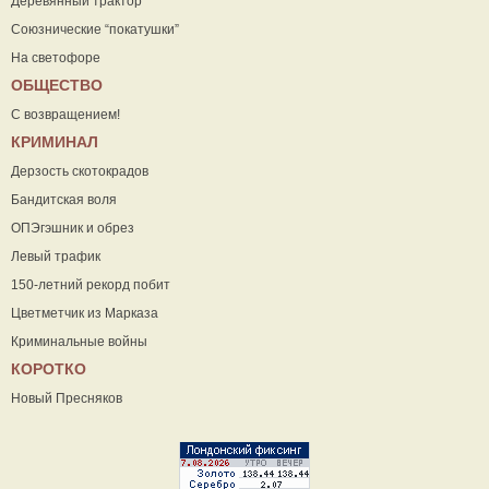
Деревянный трактор
Союзнические “покатушки”
На светофоре
ОБЩЕСТВО
С возвращением!
КРИМИНАЛ
Дерзость скотокрадов
Бандитская воля
ОПЭгэшник и обрез
Левый трафик
150-летний рекорд побит
Цветметчик из Марказа
Криминальные войны
КОРОТКО
Новый Пресняков