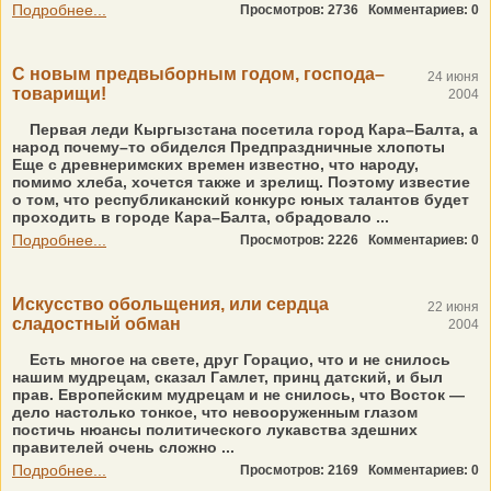
Подробнее...
Просмотров: 2736
Комментариев: 0
С новым предвыборным годом, господа–
24 июня
товарищи!
2004
Первая леди Кыргызстана посетила город Кара–Балта, а
народ почему–то обиделся Предпраздничные хлопоты
Еще с древнеримских времен известно, что народу,
помимо хлеба, хочется также и зрелищ. Поэтому известие
о том, что республиканский конкурс юных талантов будет
проходить в городе Кара–Балта, обрадовало ...
Подробнее...
Просмотров: 2226
Комментариев: 0
Искусство обольщения, или сердца
22 июня
сладостный обман
2004
Есть многое на свете, друг Горацио, что и не снилось
нашим мудрецам, сказал Гамлет, принц датский, и был
прав. Европейским мудрецам и не снилось, что Восток —
дело настолько тонкое, что невооруженным глазом
постичь нюансы политического лукавства здешних
правителей очень сложно ...
Подробнее...
Просмотров: 2169
Комментариев: 0