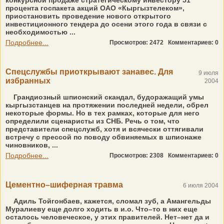
конкурсной продаже стратегическому инвестору 51
процента госпакета акций ОАО «Кыргызтелеком»,
приостановить проведение нового открытого
инвестиционного тендера до осени этого года в связи с
необходимостью ...
Подробнее...
Просмотров: 2472
Комментариев: 0
Спецслужбы приоткрывают занавес. Для
9 июля
избранных
2004
Грандиозный шпионский скандал, будоражащий умы
кыргызстанцев на протяжении последней недели, обрел
некоторые формы. Но в тех рамках, которые для него
определили сценаристы из СНБ. Речь о том, что
представители спецслужб, хотя и всячески оттягивали
встречу с прессой по поводу обвиняемых в шпионаже
чиновников, ...
Подробнее...
Просмотров: 2308
Комментариев: 0
Цементно–шиферная травма
6 июля 2004
Адиль Тойгонбаев, кажется, сломал зуб, а Амангельды
Муралиеву еще долго ходить в и.о. Что–то в них еще
осталось человеческое, у этих правителей. Нет–нет да и